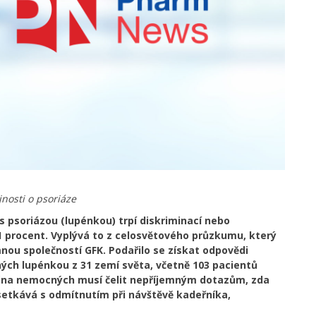
nosti o psoriáze
í s psoriázou (lupénkou) trpí diskriminací nebo
1 procent. Vyplývá to z celosvětového průzkumu, který
nou společností GFK. Podařilo se získat odpovědi
ch lupénkou z 31 zemí světa, včetně 103 pacientů
vina nemocných musí čelit nepříjemným dotazům, zda
e setkává s odmítnutím při návštěvě kadeřníka,