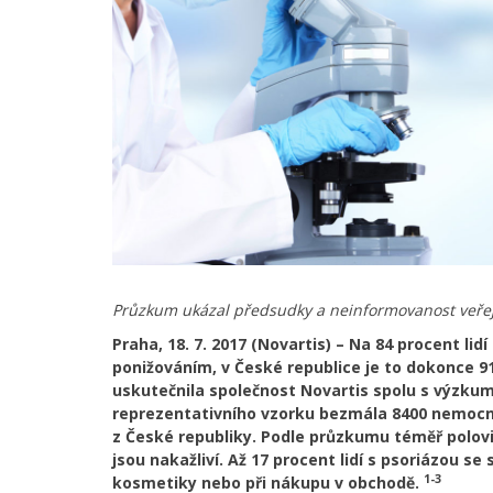
Průzkum ukázal předsudky a neinformovanost veřej
Praha, 18. 7. 2017 (Novartis) – Na 84 procent lid
ponižováním, v České republice je to dokonce 9
uskutečnila společnost Novartis spolu s výzkum
reprezentativního vzorku bezmála 8400 nemocný
z České republiky. Podle průzkumu téměř polo
jsou nakažliví. Až 17 procent lidí s psoriázou s
1-3
kosmetiky nebo při nákupu v obchodě.