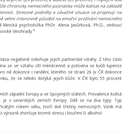
ůže chronicky nemocného psoriatika může kolísat na základě
jenosti. Stresové podněty a závažné situace se projevují na
ně velmi intenzivně působit na emoční prožívání nemocného
 klinická psycholožka PhDr. Alena Javůrková, Ph.D., vedoucí
4
lovské Vinohrady.
áza negativně ovlivňuje jejich partnerské vztahy. Z této části
ina se ve vztahu cítí méněcenně a polovina se kvůli lupénce
ro ně dokonce i randění, kterého se straní 26 (v ČR dokonce
nku, že se někdo dotýká jejich kůže. V ČR bylo 55 procent
mích západní Evropy a ve Spojených státech. Prevalence kolísá
kyt je v severských zemích Evropy. Dělí se na dva typy. Typ
řicátým rokem věku, tvoří dvě třetiny nemocných. Vznik má
i výrazně zhoršuje kromě stresu i kouření či alkohol.