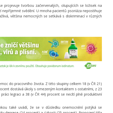
e projevuje tvorbou začervenalých, olupujících se ložisek na
zí nepříjemné svědění. U mnoha pacientů psoriáza nepostihuje
ažlivá, většina nemocných se setkává s diskriminací v různých
oc do pracovního života. Z této skupiny celkem 18 (v ČR 21)
 procent dostává úkoly s omezeným kontaktem s ostatními, z 23
práci legraci a 38 (v ČR 44) procent se necítí plně produktivní
énkou také uvádí, že se v důsledku onemocnění potýká se
y deprese (24 procent) a úzkosti (25 procent). Propojení těla