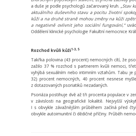
a duše je podle psychologů začarovaný kruh.
„Stav k
aktuálního duševního stavu a pocitu životní spoko
kůži a na druhé straně mohou změny na kůži zpět
a negativně ovlivnit jeho sociální fungování,“
uvádí
Oddělení klinické psychologie Fakultní nemocnice Krá
1-3, 5
Rozchod kvůli kůži
Takřka polovina (43 procent) nemocných cítí, že psori
zažilo 37 % rozchod s partnerem kvůli nemoci, třet
vyhýbá sexuálním nebo intimním vztahům. Tabu je p
32) procent nemocných, 40 procent nesnese myšle
z dotazovaných psoriatiků nezadaných.
Psoriáza postihuje dvě až tři procenta populace v ze
v závislosti na geografické lokalitě. Nejvyšší výs
I s obvykle závažnějším průběhem začíná před čty
obvykle autoimunitní či dědičné příčiny. Průběh nemoc