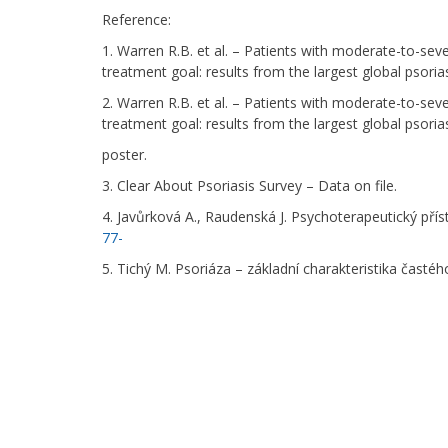
Reference:
1. Warren R.B. et al. – Patients with moderate-to-sever
treatment goal: results from the largest global psori
2. Warren R.B. et al. – Patients with moderate-to-sever
treatment goal: results from the largest global psori
poster.
3. Clear About Psoriasis Survey – Data on file.
4. Javůrková A., Raudenská J. Psychoterapeutický přís
77-
5. Tichý M. Psoriáza – základní charakteristika čast