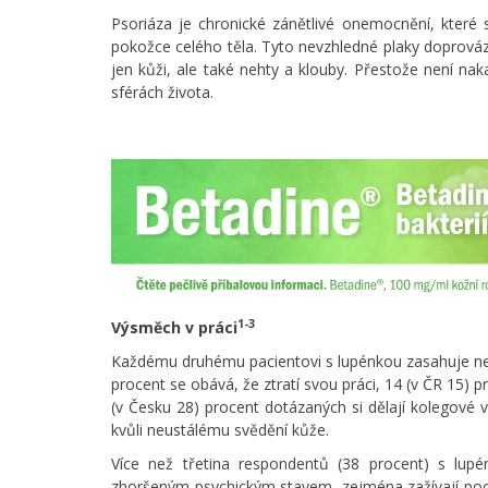
Psoriáza je chronické zánětlivé onemocnění, které s
pokožce celého těla. Tyto nevzhledné plaky doprová
jen kůži, ale také nehty a klouby. Přestože není nak
sférách života.
1-3
Výsměch v práci
Každému druhému pacientovi s lupénkou zasahuje nem
procent se obává, že ztratí svou práci, 14 (v ČR 15)
(v Česku 28) procent dotázaných si dělají kolegové v 
kvůli neustálému svědění kůže.
Více než třetina respondentů (38 procent) s lup
zhoršeným psychickým stavem, zejména zažívají pocit