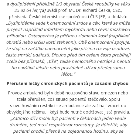
a dyslipidémií přibližně 2/3 obyvatel České republiky ve věku
25 až 64 let,”
[3]
uvádí prof. MUDr. Richard Češka, CSc.,
předseda České internistické společnosti ČLS JEP, a dodává:
„Dyslipidémie vede k onemocnění srdce a cév, které se může
projevit například infarktem myokardu nebo cévní mozkovou
příhodou. Osteoporóza je příčinou zlomenin kostí (například
obratlů nebo krčku kosti stehenní). Obě onemocnění spojuje,
že stojí na začátku onemocnění jako příčina rozvoje osudové,
často smrtící události. Dlouho před tím ovšem často probíhají
zcela bez příznaků, „tiše“, takže nemocného netrápí a nenutí
ho navštívit lékaře nebo pravidelně užívat předepsanou
léčbu.“
Přerušení léčby chronických pacientů je zásadní chybou
Provoz ambulancí byl v době nouzového stavu omezen nebo
zcela přerušen, což situaci pacientů stěžovalo. Spolu
s uvolňováním restrikcí se ambulance ale začínají vracet do
obvyklejšího režimu, i když bude nutné dodržovat jistá pravidla.
„
Zatímco dřív mohli být pacienti v čekárnách jeden vedle
druhého, teď musí respektovat rozestupy. Je důležité, aby
pacienti chodili přesně na objednanou hodinu, aby se