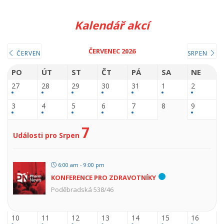
Kalendář akcí
ČERVENEC 2026
ČERVEN
SRPEN
PO
ÚT
ST
ČT
PÁ
SA
NE
27
28
29
30
31
1
2
3
4
5
6
7
8
9
7
Události pro Srpen
6:00 am - 9:00 pm
KONFERENCE PRO ZDRAVOTNÍKY
Poděbradská 538/46
10
11
12
13
14
15
16