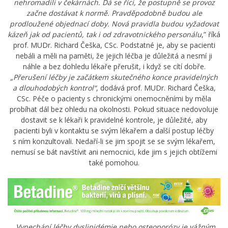
nehromadili v čekárnách. Dá se říci, že postupně se provoz
začne dostávat k normě. Pravděpodobně budou ale
prodloužené objednací doby. Nová pravidla budou vyžadovat
kázeň jak od pacientů, tak i od zdravotnického personálu
,” říká
prof. MUDr. Richard Češka, CSc. Podstatné je, aby se pacienti
nebáli a měli na paměti, že jejich léčba je důležitá a nesmí ji
náhle a bez dohledu lékaře přerušit, i když se cítí dobře.
„Přerušení léčby je začátkem skutečného konce pravidelných
a dlouhodobých kontrol“
, dodává prof. MUDr. Richard Češka,
CSc. Péče o pacienty s chronickými onemocněními by měla
probíhat dál bez ohledu na okolnosti. Pokud situace nedovoluje
dostavit se k lékaři k pravidelné kontrole, je důležité, aby
pacienti byli v kontaktu se svým lékařem a další postup léčby
s ním konzultovali. Nedaří-li se jim spojit se se svým lékařem,
nemusí se bát navštívit ani nemocnici, kde jim s jejich obtížemi
také pomohou.
„Vynechání léčby dyslipidémie nebo osteoporózy je vážným