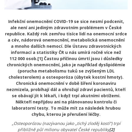
Infekční onemocnění COVID-19 se sice nesmí podcenit,
ale není ani jediným zdravotním problémem v České
republice. Každý rok zemřou tisíce lidí na onemocní srdce
a cév, nádorová onemocnění, metabolická onemocnění
a mnoho dalších nemocí. Dle Ústavu zdravotnických
informací a statistiky ČR u nás umírá ročně více než
112 000 osob.
[1] Častou příčinou úmrtí jsou i důsledky
chronických onemocnění, jako je například dyslipidémie
(porucha metabolismu tuků se zvýšeným LDL
cholesterolem) a osteoporóza (úbytek kostní hmoty).
Chronická onemocnění v době šíření koronaviru
nezmizela, probíhají dál a ohrožují zdraví pacientů, kteří
se obávají jít k lékaři, i když trpí akutními obtížemi.
Někteří nepřijdou ani na plánovanou kontrolu či
laboratorní testy. To může mít za následek hrubou
chybu, kterou je přerušení léčby.
„Osteoporózou (nazývanou jako „tichý zloděj kostí“) trpí
přibližně půl milionu obyvatel České republiky
[2]