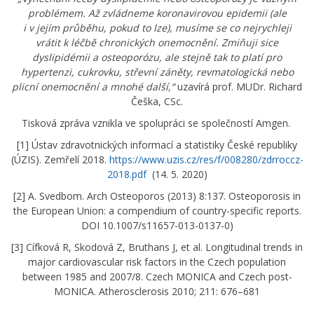
problémem. Až zvládneme koronavirovou epidemii (ale
i v jejím průběhu, pokud to lze), musíme se co nejrychleji
vrátit k léčbě chronických onemocnění. Zmiňuji sice
dyslipidémii a osteoporózu, ale stejně tak to platí pro
hypertenzi, cukrovku, střevní záněty, revmatologická nebo
plicní onemocnění a mnohé další,“
uzavírá prof. MUDr. Richard
Češka, CSc.
Tisková zpráva vznikla ve spolupráci se společností Amgen.
[1] Ústav zdravotnických informací a statistiky České republiky
(ÚZIS). Zemřelí 2018.
https://www.uzis.cz/res/f/008280/zdrroccz-
2018.pdf
(14. 5. 2020)
[2] A. Svedbom. Arch Osteoporos (2013) 8:137. Osteoporosis in
the European Union: a compendium of country-specific reports.
DOI 10.1007/s11657-013-0137-0)
[3] Cífková R, Skodová Z, Bruthans J, et al. Longitudinal trends in
major cardiovascular risk factors in the Czech population
between 1985 and 2007/8. Czech MONICA and Czech post-
MONICA. Atherosclerosis 2010; 211: 676–681