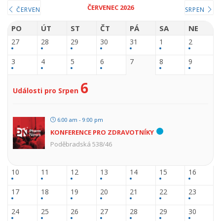
ČERVENEC 2026
ČERVEN
SRPEN
PO
ÚT
ST
ČT
PÁ
SA
NE
27
28
29
30
31
1
2
3
4
5
6
7
8
9
6
Události pro Srpen
6:00 am - 9:00 pm
KONFERENCE PRO ZDRAVOTNÍKY
Poděbradská 538/46
10
11
12
13
14
15
16
17
18
19
20
21
22
23
24
25
26
27
28
29
30