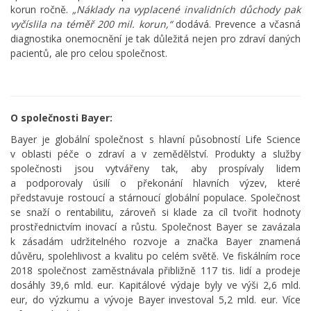
korun ročně.
„Náklady na vyplacené invalidních důchody pak
vyčíslila na téměř 200 mil. korun,“
dodává. Prevence a včasná
diagnostika onemocnění je tak důležitá nejen pro zdraví daných
pacientů, ale pro celou společnost.
O společnosti Bayer:
Bayer je globální společnost s hlavní působností Life Science
v oblasti péče o zdraví a v zemědělství. Produkty a služby
společnosti jsou vytvářeny tak, aby prospívaly lidem
a podporovaly úsilí o překonání hlavních výzev, které
představuje rostoucí a stárnoucí globální populace. Společnost
se snaží o rentabilitu, zároveň si klade za cíl tvořit hodnoty
prostřednictvím inovací a růstu. Společnost Bayer se zavázala
k zásadám udržitelného rozvoje a značka Bayer znamená
důvěru, spolehlivost a kvalitu po celém světě. Ve fiskálním roce
2018 společnost zaměstnávala přibližně 117 tis. lidí a prodeje
dosáhly 39,6 mld. eur. Kapitálové výdaje byly ve výši 2,6 mld.
eur, do výzkumu a vývoje Bayer investoval 5,2 mld. eur. Více