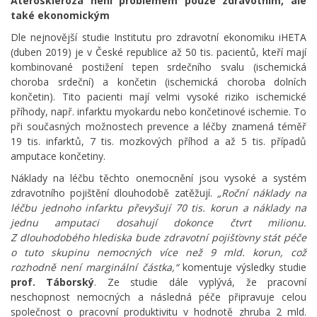
Ateroskleróza není problémem pouze zdravotním, ale
také ekonomickým
Dle nejnovější studie Institutu pro zdravotní ekonomiku iHETA
(duben 2019) je v České republice až 50 tis. pacientů, kteří mají
kombinované postižení tepen srdečního svalu (ischemická
choroba srdeční) a končetin (ischemická choroba dolních
končetin). Tito pacienti mají velmi vysoké riziko ischemické
příhody, např. infarktu myokardu nebo končetinové ischemie. To
při současných možnostech prevence a léčby znamená téměř
19 tis. infarktů, 7 tis. mozkových příhod a až 5 tis. případů
amputace končetiny.
Náklady na léčbu těchto onemocnění jsou vysoké a systém
zdravotního pojištění dlouhodobě zatěžují.
„Roční náklady na
léčbu jednoho infarktu převyšují 70 tis. korun a náklady na
jednu amputaci dosahují dokonce čtvrt milionu.
Z dlouhodobého hlediska bude zdravotní pojišťovny stát péče
o tuto skupinu nemocných více než 9 mld. korun, což
rozhodně není marginální částka,“
komentuje výsledky studie
prof. Táborský
. Ze studie dále vyplývá, že pracovní
neschopnost nemocných a následná péče připravuje celou
společnost o pracovní produktivitu v hodnotě zhruba 2 mld.