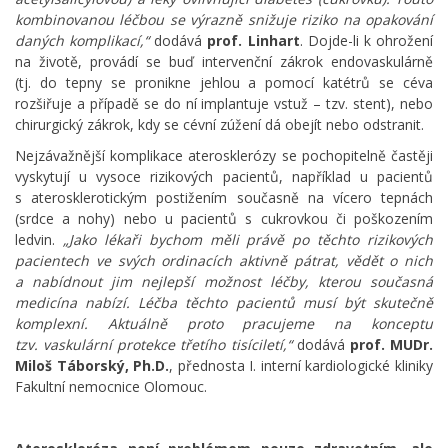
kombinovanou léčbou se výrazně snižuje riziko na opakování
daných komplikací,“
dodává
prof. Linhart
. Dojde-li k ohrožení
na životě, provádí se buď intervenční zákrok endovaskulárně
(tj. do tepny se pronikne jehlou a pomocí katétrů se céva
rozšiřuje a případě se do ní implantuje vstuž – tzv. stent), nebo
chirurgický zákrok, kdy se cévní zúžení dá obejít nebo odstranit.
Nejzávažnější komplikace aterosklerózy se pochopitelně častěji
vyskytují u vysoce rizikových pacientů, například u pacientů
s aterosklerotickým postižením současně na vícero tepnách
(srdce a nohy) nebo u pacientů s cukrovkou či poškozením
ledvin.
„Jako lékaři bychom měli právě po těchto rizikových
pacientech ve svých ordinacích aktivně pátrat, vědět o nich
a nabídnout jim nejlepší možnost léčby, kterou současná
medicína nabízí. Léčba těchto pacientů musí být skutečně
komplexní. Aktuálně proto pracujeme na konceptu
tzv. vaskulární protekce třetího tisíciletí,“
dodává
prof. MUDr.
Miloš Táborský, Ph.D.
, přednosta I. interní kardiologické kliniky
Fakultní nemocnice Olomouc.