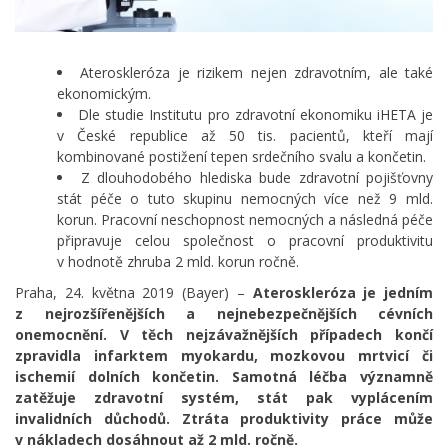
Ateroskleróza je rizikem nejen zdravotním, ale také
ekonomickým.
Dle studie Institutu pro zdravotní ekonomiku iHETA je
v České republice až 50 tis. pacientů, kteří mají
kombinované postižení tepen srdečního svalu a končetin.
Z dlouhodobého hlediska bude zdravotní pojišťovny
stát péče o tuto skupinu nemocných více než 9 mld.
korun. Pracovní neschopnost nemocných a následná péče
připravuje celou společnost o pracovní produktivitu
v hodnotě zhruba 2 mld. korun ročně.
Praha, 24. května 2019 (Bayer) –
Ateroskleróza je jedním
z nejrozšířenějších a nejnebezpečnějších cévních
onemocnění. V těch nejzávažnějších případech končí
zpravidla infarktem myokardu, mozkovou mrtvicí či
ischemií dolních končetin. Samotná léčba významně
zatěžuje zdravotní systém, stát pak vyplácením
invalidních důchodů. Ztráta produktivity práce může
v nákladech dosáhnout až 2 mld. ročně.