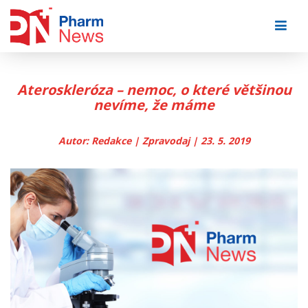
Skip
to
content
Ateroskleróza – nemoc, o které většinou
nevíme, že máme
Autor: Redakce | Zpravodaj | 23. 5. 2019