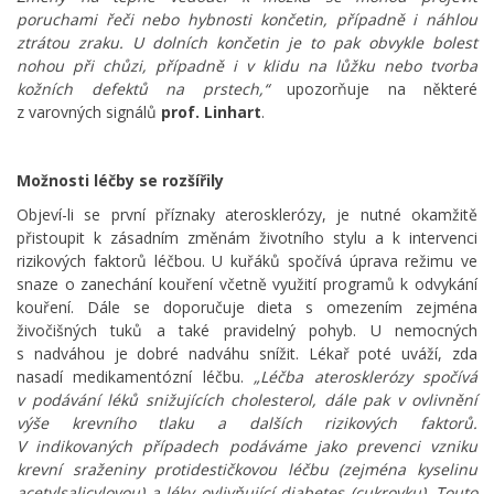
poruchami řeči nebo hybnosti končetin, případně i náhlou
ztrátou zraku. U dolních končetin je to pak obvykle bolest
nohou při chůzi, případně i v klidu na lůžku nebo tvorba
kožních defektů na prstech,“
upozorňuje na některé
z varovných signálů
prof. Linhart
.
Možnosti léčby se rozšířily
Objeví-li se první příznaky aterosklerózy, je nutné okamžitě
přistoupit k zásadním změnám životního stylu a k intervenci
rizikových faktorů léčbou. U kuřáků spočívá úprava režimu ve
snaze o zanechání kouření včetně využití programů k odvykání
kouření. Dále se doporučuje dieta s omezením zejména
živočišných tuků a také pravidelný pohyb. U nemocných
s nadváhou je dobré nadváhu snížit. Lékař poté uváží, zda
nasadí medikamentózní léčbu.
„Léčba aterosklerózy spočívá
v podávání léků snižujících cholesterol, dále pak v ovlivnění
výše krevního tlaku a dalších rizikových faktorů.
V indikovaných případech podáváme jako prevenci vzniku
krevní sraženiny protidestičkovou léčbu (zejména kyselinu
acetylsalicylovou) a léky ovlivňující diabetes (cukrovku). Touto