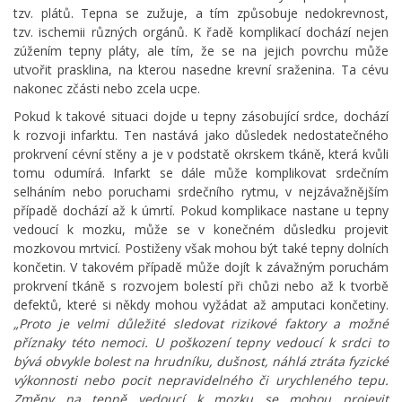
tzv. plátů. Tepna se zužuje, a tím způsobuje nedokrevnost,
tzv. ischemii různých orgánů. K řadě komplikací dochází nejen
zúžením tepny pláty, ale tím, že se na jejich povrchu může
utvořit prasklina, na kterou nasedne krevní sraženina. Ta cévu
nakonec zčásti nebo zcela ucpe.
Pokud k takové situaci dojde u tepny zásobující srdce, dochází
k rozvoji infarktu. Ten nastává jako důsledek nedostatečného
prokrvení cévní stěny a je v podstatě okrskem tkáně, která kvůli
tomu odumírá. Infarkt se dále může komplikovat srdečním
selháním nebo poruchami srdečního rytmu, v nejzávažnějším
případě dochází až k úmrtí. Pokud komplikace nastane u tepny
vedoucí k mozku, může se v konečném důsledku projevit
mozkovou mrtvicí. Postiženy však mohou být také tepny dolních
končetin. V takovém případě může dojít k závažným poruchám
prokrvení tkáně s rozvojem bolestí při chůzi nebo až k tvorbě
defektů, které si někdy mohou vyžádat až amputaci končetiny.
„Proto je velmi důležité sledovat rizikové faktory a možné
příznaky této nemoci. U poškození tepny vedoucí k srdci to
bývá obvykle bolest na hrudníku, dušnost, náhlá ztráta fyzické
výkonnosti nebo pocit nepravidelného či urychleného tepu.
Změny na tepně vedoucí k mozku se mohou projevit