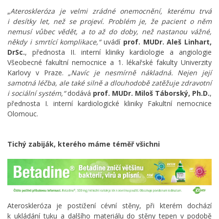
„
Ateroskleróza je velmi zrádné onemocnění, kterému trvá
i desítky let, než se projeví. Problém je, že pacient o něm
nemusí vůbec vědět, a to až do doby, než nastanou vážné,
někdy i smrtící komplikace,“
uvádí
prof. MUDr. Aleš Linhart,
DrSc.
,
přednosta II. interní kliniky kardiologie a angiologie
Všeobecné fakultní nemocnice a 1. lékařské fakulty Univerzity
Karlovy v Praze.
„Navíc je nesmírně nákladná. Nejen její
samotná léčba, ale také silně a dlouhodobě zatěžuje zdravotní
i sociální systém,“
dodává
prof. MUDr. Miloš Táborský, Ph.D.
,
přednosta I. interní kardiologické kliniky Fakultní nemocnice
Olomouc.
Tichý zabiják, kterého máme téměř všichni
Ateroskleróza je postižení cévní stěny, při kterém dochází
k ukládání tuku a dalšího materiálu do stěny tepen v podobě