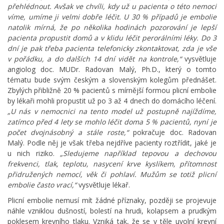
přehlédnout. Avšak ve chvíli, kdy už u pacienta o této nemoci
víme, umíme ji velmi dobře léčit. U 30 % případů je embolie
natolik mírná, že po několika hodinách pozorování je lepší
pacienta propustit domů a v klidu léčit perorálními léky. Do 3
dní je pak třeba pacienta telefonicky zkontaktovat, zda je vše
v pořádku, a do dalších 14 dní vidět na kontrole,“
vysvětluje
angiolog doc. MUDr. Radovan Malý, Ph.D., který o tomto
tématu bude svým českým a slovenským kolegům přednášet.
Zbylých přibližně 20 % pacientů s mírnější formou plicní embolie
by lékaři mohli propustit už po 3 až 4 dnech do domácího léčení.
„U nás v nemocnici na tento model už postupně najíždíme,
zatímco před 4 lety se mohlo léčit doma 5 % pacientů, nyní je
počet dvojnásobný a stále roste,“
pokračuje doc. Radovan
Malý. Podle něj je však třeba nejdříve pacienty roztřídit, jaké je
u nich riziko.
„Sledujeme například tepovou a dechovou
frekvenci, tlak, teplotu, nasycení krve kyslíkem, přítomnost
přidružených nemocí, věk či pohlaví. Mužům se totiž plicní
embolie často vrací,“
vysvětluje lékař.
Plicní embolie nemusí mít žádné příznaky, později se projevuje
náhle vzniklou dušností, bolestí na hrudi, kolapsem a prudkým
poklesem krevního tlaku. Vzniká tak, že se v těle uvolní krevní