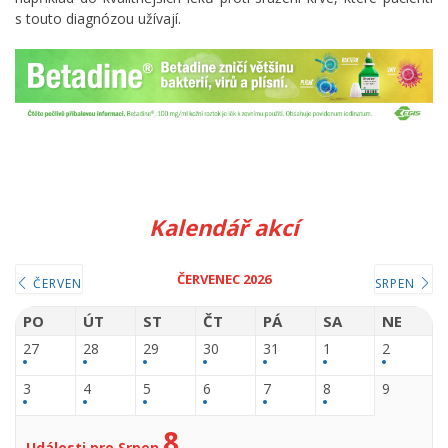
s touto diagnózou užívají.
Kalendář akcí
ČERVENEC 2026
ČERVEN
SRPEN
PO
ÚT
ST
ČT
PÁ
SA
NE
27
28
29
30
31
1
2
3
4
5
6
7
8
9
8
Události pro Srpen