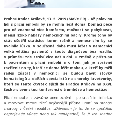
Praha/Hradec Králové, 13. 5. 2019 (MaVe PR) – Až polovina
lidí s plicní embolií by se mohla léčit doma. Domácí péče
pro ně znamená více komfortu, možnost se pohybovat,
menší riziko nákazy nemocničními bacily. Kromě toho by
stát ušetřil statisíce korun ročně a nemocnicím by se
uvolnila lůžka. V současné době musí ležet v nemocnici
velká většina pacientů s touto diagnózou bez rozdílu.
V průměru zde stráví více než 8 dní. O změně v přístupu
k pacientům s plicní embolií a o tom, jak je správně
rozčlenit na ty, kteří se doma léčit mohou, a kteří by měli
raději zůstat v nemocnici, se budou bavit stovky
hematologů a dalších specialistů na choroby krvetvorby,
kteří se tento čtvrtek sjíždí do Hradce Králové na XXVI.
česko-slovenskou konferenci o trombóze a hemostáze.
Plicní embolie je závažné onemocnění – po srdečním infarktu
a mozkové mrtvici třetí nejčastější příčina úmrtí na srdeční
choroby v České republice.
„Důvodem je to, že se zpočátku
neprojevuje vůbec nebo tak nenápadně, že ji lze snadno