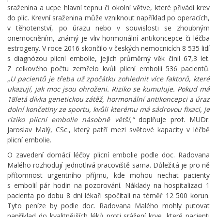
sraženina a ucpe hlavní tepnu či okolní větve, které přivádí krev
do plic. Krevní sraženina může vzniknout například po operacích,
v těhotenství, po úrazu nebo v souvislosti se zhoubným
onemocněním, známý je vliv hormonální antikoncepce či léčba
estrogeny. V roce 2016 skončilo v českých nemocnicích 8 535 lidí
s diagnózou plicní embolie, jejich průměrný věk činil 67,3 let.
Z celkového počtu zemřelo kvůli plicní embolii 536 pacientů.
„U pacientů je třeba už zpočátku zohlednit více faktorů, které
ukazují, jak moc jsou ohroženi. Riziko se kumuluje. Pokud má
18letá dívka genetickou zátěž, hormonální antikoncepci a úraz
dolní končetiny ze sportu, kvůli kterému má sádrovou fixaci, je
riziko plicní embolie násobně větší,“
doplňuje prof. MUDr.
Jaroslav Malý, CSc., který patří mezi světové kapacity v léčbě
plicní embolie.
O zavedení domácí léčby plicní embolie podle doc. Radovana
Malého rozhodují jednotlivá pracoviště sama. Důležitá je pro ně
přítomnost urgentního příjmu, kde mohou nechat pacienty
s embolií pár hodin na pozorování. Náklady na hospitalizaci 1
pacienta po dobu 8 dní lékaři spočítali na téměř 12 500 korun.
Tyto peníze by podle doc. Radovana Malého mohly putovat
například do kvalitnějších léků proti srážení krve, které pacienti