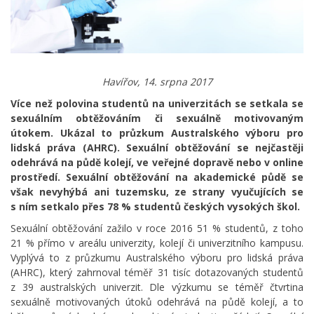
Havířov, 14. srpna 2017
Více než polovina studentů na univerzitách se setkala se
sexuálním obtěžováním či sexuálně motivovaným
útokem. Ukázal to průzkum Australského výboru pro
lidská práva (AHRC).
Sexuální obtěžování se nejčastěji
odehrává na půdě kolejí, ve veřejné dopravě nebo v online
prostředí.
Sexuální obtěžování na akademické půdě se
však nevyhýbá ani tuzemsku, ze strany vyučujících se
s ním setkalo přes 78 % studentů českých vysokých škol.
Sexuální obtěžování zažilo v roce 2016 51 % studentů, z toho
21 % přímo v areálu univerzity, kolejí či univerzitního kampusu.
Vyplývá to z průzkumu Australského výboru pro lidská práva
(AHRC), který zahrnoval téměř 31 tisíc dotazovaných studentů
z 39 australských univerzit. Dle výzkumu se téměř čtvrtina
sexuálně motivovaných útoků odehrává na půdě kolejí, a to