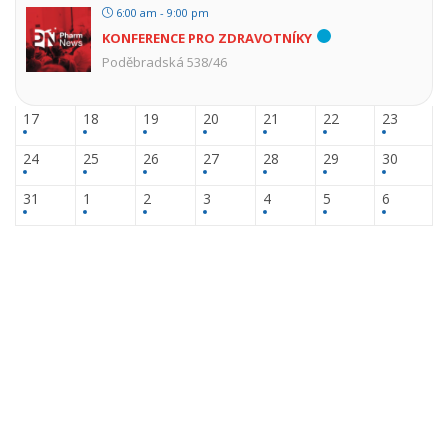
6:00 am - 9:00 pm
KONFERENCE PRO ZDRAVOTNÍKY
Poděbradská 538/46
17
18
19
20
21
22
23
24
25
26
27
28
29
30
31
1
2
3
4
5
6