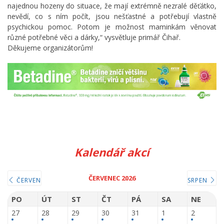
najednou hozeny do situace, že mají extrémně nezralé děťátko,
nevědí, co s ním počít, jsou nešťastné a potřebují vlastně
psychickou pomoc. Potom je možnost maminkám věnovat
různé potřebné věci a dárky,“ vysvětluje primář Čihař.
Děkujeme organizátorům!
Kalendář akcí
ČERVENEC 2026
ČERVEN
SRPEN
PO
ÚT
ST
ČT
PÁ
SA
NE
27
28
29
30
31
1
2