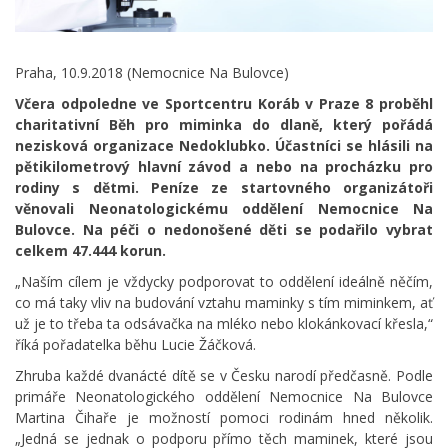
Praha, 10.9.2018 (Nemocnice Na Bulovce)
Včera odpoledne ve Sportcentru Koráb v Praze 8 proběhl
charitativní Běh pro miminka do dlaně, který pořádá
nezisková organizace Nedoklubko. Účastníci se hlásili na
pětikilometrový hlavní závod a nebo na procházku pro
rodiny s dětmi. Peníze ze startovného organizátoři
věnovali Neonatologickému oddělení Nemocnice Na
Bulovce. Na péči o nedonošené děti se podařilo vybrat
celkem 47.444 korun.
„Naším cílem je vždycky podporovat to oddělení ideálně něčím,
co má taky vliv na budování vztahu maminky s tím miminkem, ať
už je to třeba ta odsávačka na mléko nebo klokánkovací křesla,“
říká pořadatelka běhu Lucie Žáčková.
Zhruba každé dvanácté dítě se v Česku narodí předčasně. Podle
primáře Neonatologického oddělení Nemocnice Na Bulovce
Martina Čihaře je možností pomoci rodinám hned několik.
„Jedná se jednak o podporu přímo těch maminek, které jsou