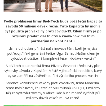
Podle prohlášení firmy BioNTech bude počáteční kapacita
závodu 50 milionů dávek ročně. Tato kapacita by mohla
být použita pro vakcíny proti covidu-19. Cílem firmy je po
rozšíření předat vlastnictví a know-how místním
partnerům na kontinentu.
„Jsme odhodláni přinést naše inovace těm, kteří je nejvíce
potřebují,“ řekl generální ředitel Ugur Sahin. „Naším cílem je
vybudovat udržitelná komplexní řešení dodávek vakcín.“
BioNTech a partnerská firma Pfizer v červenci představily plán
výstavby závodu v Kapském Městě v Jihoafrické republice, který
by se zaměřil na závěrečnou fázi výrobního procesu vakcín.
Výrobce konkurenční vakcíny proti covidu-19, firma Moderna,
tento měsíc uvedl, že utratí až 500 milionů USD (11,1 miliardy
Kč) za výstavbu továrny v Africe, kde bude možné vyrábět půl
miliardy dávek vakcín mRNA ročně.