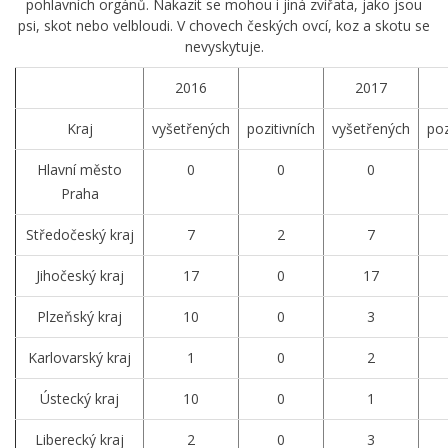
pohlavních orgánů. Nakazit se mohou i jiná zvířata, jako jsou
psi, skot nebo velbloudi. V chovech českých ovcí, koz a skotu se
nevyskytuje.
2016
2017
Kraj
vyšetřených
pozitivních
vyšetřených
poz
Hlavní město
0
0
0
Praha
Středočeský kraj
7
2
7
Jihočeský kraj
17
0
17
Plzeňský kraj
10
0
3
Karlovarský kraj
1
0
2
Ústecký kraj
10
0
1
Liberecký kraj
2
0
3