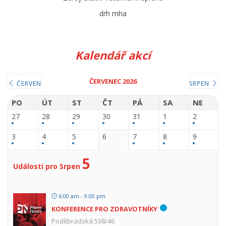
drh mha
Kalendář akcí
ČERVENEC 2026
ČERVEN
SRPEN
PO
ÚT
ST
ČT
PÁ
SA
NE
27
28
29
30
31
1
2
3
4
5
6
7
8
9
5
Události pro Srpen
6:00 am - 9:00 pm
KONFERENCE PRO ZDRAVOTNÍKY
Poděbradská 538/46