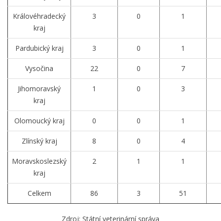
Královéhradecký
3
0
1
kraj
Pardubický kraj
3
0
1
Vysočina
22
0
7
Jihomoravský
1
0
3
kraj
Olomoucký kraj
0
0
1
Zlínský kraj
8
0
4
Moravskoslezský
2
1
1
kraj
Celkem
86
3
51
Zdroj: Státní veterinární správa