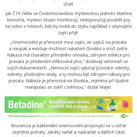
úřad.
Jak ČTK řekla za Českomoravskou mysliveckou jednotu Martina
Novotná, myslivci situaci monitorují, nedoporučují pouštět psy
na volno v místech, kde by mohli do styku například s uhynulými
zajíci přijít.
„Onemocnění je přenosné mezi zajíci, ze zajíců na prasata
a naopak a existuje možnost nakažení člověka a srnčí zvěře.
Nákaza má charakter přírodního ohniska, zdrojem infekce pro
prasata je především infikovaná píce,“ dodávají veterináři ve
svých dokumentech. „Nemocní zajíci vylučují původce sekrety,
exkrety, plodovými obaly, a ty mohou být zdrojem nákazy pro
prasata. Nákaza je přenosná na člověka, zejména při špatné
manipulaci se zvěří i zvěřinou,“ dodal Majer.
Brucelóza je bakteriální onemocnění projevující se u zvířat
zejména potraty, záněty varlat a nadvarlat a dalších částí