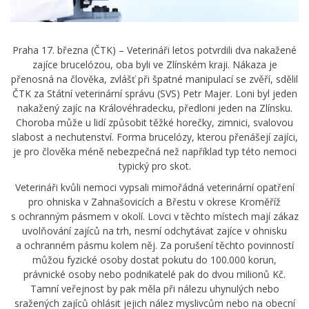
Praha 17. března (ČTK) – Veterináři letos potvrdili dva nakažené
zajíce brucelózou, oba byli ve Zlínském kraji. Nákaza je
přenosná na člověka, zvlášť při špatné manipulací se zvěří, sdělil
ČTK za Státní veterinární správu (SVS) Petr Majer. Loni byl jeden
nakažený zajíc na Královéhradecku, předloni jeden na Zlínsku.
Choroba může u lidí způsobit těžké horečky, zimnici, svalovou
slabost a nechutenství. Forma brucelózy, kterou přenášejí zajíci,
je pro člověka méně nebezpečná než například typ této nemoci
typický pro skot.
Veterináři kvůli nemoci vypsali mimořádná veterinární opatření
pro ohniska v Zahnašovicích a Břestu v okrese Kroměříž
s ochranným pásmem v okolí. Lovci v těchto místech mají zákaz
uvolňování zajíců na trh, nesmí odchytávat zajíce v ohnisku
a ochranném pásmu kolem něj. Za porušení těchto povinností
můžou fyzické osoby dostat pokutu do 100.000 korun,
právnické osoby nebo podnikatelé pak do dvou milionů Kč.
Tamní veřejnost by pak měla při nálezu uhynulých nebo
sražených zajíců ohlásit jejich nález myslivcům nebo na obecní