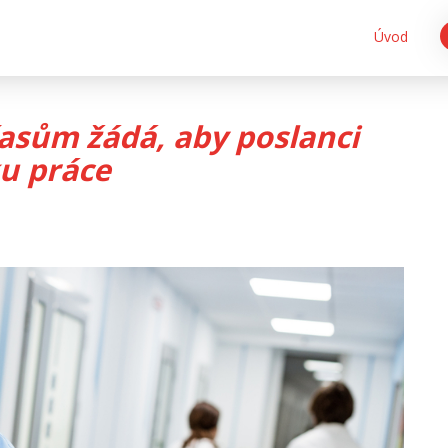
Úvod
časům žádá, aby poslanci
ku práce