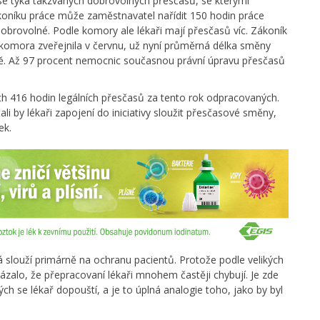
se týká takzvaných dobrovolných přesčasů, se kterými
koníku práce může zaměstnavatel nařídit 150 hodin práce
obrovolné. Podle komory ale lékaři mají přesčasů víc. Zákoník
ý komora zveřejnila v červnu, už nyní průměrná délka směny
dně. Až 97 procent nemocnic současnou právní úpravu přesčasů
ch 416 hodin legálních přesčasů za tento rok odpracovaných.
ali by lékaři zapojení do iniciativy sloužit přesčasové směny,
ek.
slouží primárně na ochranu pacientů. Protože podle velikých
 ukázalo, že přepracovaní lékaři mnohem častěji chybují. Je zde
h se lékař dopouští, a je to úplná analogie toho, jako by byl