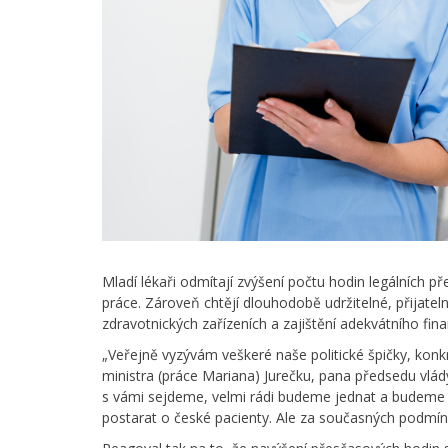
Mladí lékaři odmítají zvýšení počtu hodin legálních 
práce. Zároveň chtějí dlouhodobě udržitelné, přijate
zdravotnických zařízeních a zajištění adekvátního fi
„Veřejně vyzývám veškeré naše politické špičky, konkr
ministra (práce Mariana) Jurečku, pana předsedu vlády 
s vámi sejdeme, velmi rádi budeme jednat a budeme v
postarat o české pacienty. Ale za současných podmín