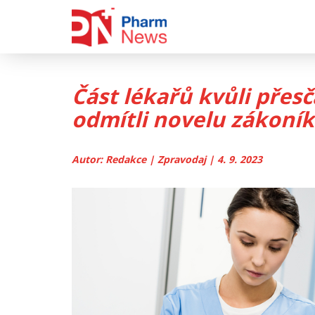
Skip
to
content
Část lékařů kvůli přes
odmítli novelu zákoní
Autor: Redakce | Zpravodaj | 4. 9. 2023