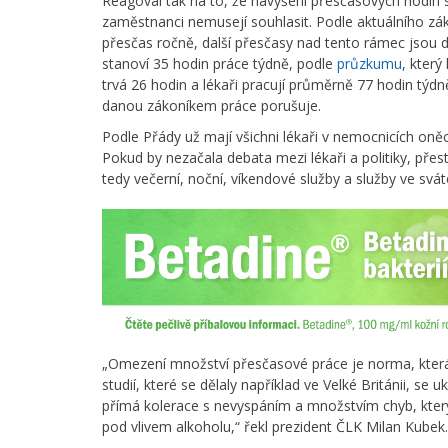
Reagoval tak na to, že navýšení přesčasových hodin 
zaměstnanci nemusejí souhlasit. Podle aktuálního zá
přesčas ročně, další přesčasy nad tento rámec jsou d
stanoví 35 hodin práce týdně, podle
průzkumu
, kter
trvá 26 hodin a lékaři pracují průměrně 77 hodin tý
danou zákoníkem práce porušuje.
Podle Přády už mají všichni lékaři v nemocnicích oně
Pokud by nezačala debata mezi lékaři a politiky, přest
tedy večerní, noční, víkendové služby a služby ve svát
„Omezení množství přesčasové práce je norma, která 
studií, které se dělaly například ve Velké Británii, se
přímá kolerace s nevyspáním a množstvím chyb, kterýc
pod vlivem alkoholu,“ řekl prezident ČLK Milan Kubek.