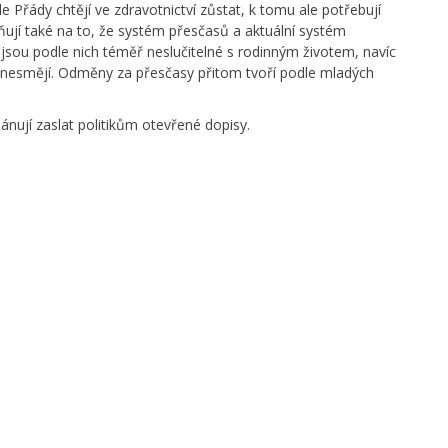
e Přády chtějí ve zdravotnictví zůstat, k tomu ale potřebují
ňují také na to, že systém přesčasů a aktuální systém
jsou podle nich téměř neslučitelné s rodinným životem, navíc
 nesmějí. Odměny za přesčasy přitom tvoří podle mladých
lánují zaslat politikům otevřené dopisy.