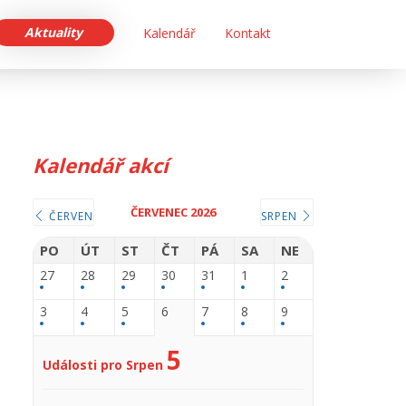
Aktuality
Kalendář
Kontakt
Kalendář akcí
ČERVENEC 2026
ČERVEN
SRPEN
PO
ÚT
ST
ČT
PÁ
SA
NE
27
28
29
30
31
1
2
3
4
5
6
7
8
9
5
Události pro Srpen