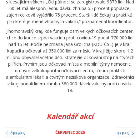
s klesajícím věkem. „Od půlnoci se zaregistrovalo 9879 lidí. Nad
60 let má alespoň jednu dávku zhruba 55 procent populace,
zájem celkově vyjádřilo 75 procent. Starší lidé čekají u praktiků,
pro které je méně vhodných vakcín,“ poznamenal koordinátor.
Jihomoravský kraj, kde funguje osm velkých očkovacích center,
chce do konce srpna vakcínu proti covidu-19 podat 770.000 lidí
nad 15 let. Podle hejtmana Jana Grolicha (KDU-ČSL) je v kraji
kapacita očkovat až 350.000 lidí za měsíc. V kraji žije skoro 1,2
milionu obyvatel včetně dětí. Strategie očkování stojí na čtyřech
pilířích. Prvním jsou očkovací místa a mobilní týmy nemocnic,
druhým velkokapacitní očkovací centra, třetím praktičtí
a ambulantní lékaři a čtvrtým neziskové organizace. Zdravotníci
v kraji podali lidem zhruba 380.000 dávek vakcíny proti covidu-
19.
Kalendář akcí
ČERVENEC 2026
ČERVEN
SRPEN