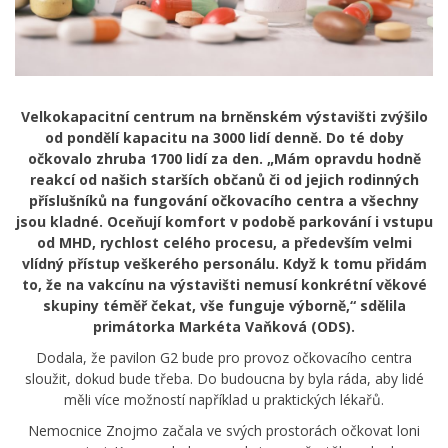
Velkokapacitní centrum na brněnském výstavišti zvýšilo
od pondělí kapacitu na 3000 lidí denně. Do té doby
očkovalo zhruba 1700 lidí za den. „Mám opravdu hodně
reakcí od našich starších občanů či od jejich rodinných
příslušníků na fungování očkovacího centra a všechny
jsou kladné. Oceňují komfort v podobě parkování i vstupu
od MHD, rychlost celého procesu, a především velmi
vlídný přístup veškerého personálu. Když k tomu přidám
to, že na vakcínu na výstavišti nemusí konkrétní věkové
skupiny téměř čekat, vše funguje výborně,“ sdělila
primátorka Markéta Vaňková (ODS).
Dodala, že pavilon G2 bude pro provoz očkovacího centra
sloužit, dokud bude třeba. Do budoucna by byla ráda, aby lidé
měli více možností například u praktických lékařů.
Nemocnice Znojmo začala ve svých prostorách očkovat loni