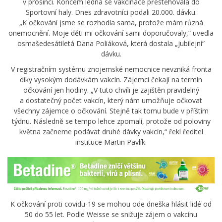
v prosinci. Koncem ledna se vakcinace přestěhovala do
Sportovní haly. Dnes zdravotníci podali 20.000. dávku.
„K očkování jsme se rozhodla sama, protože mám různá
onemocnění. Moje děti mi očkování sami doporučovaly,“ uvedla
osmašedesátiletá Dana Poliáková, která dostala „jubilejní“
dávku.
V registračním systému znojemské nemocnice nevzniká fronta
díky vysokým dodávkám vakcín. Zájemci čekají na termín
očkování jen hodiny. „V tuto chvíli je zajištěn pravidelný
a dostatečný počet vakcín, který nám umožňuje očkovat
všechny zájemce o očkování. Stejně tak tomu bude v příštím
týdnu. Následně se tempo lehce zpomalí, protože od poloviny
května začneme podávat druhé dávky vakcín,“ řekl ředitel
instituce Martin Pavlík.
K očkování proti covidu-19 se mohou ode dneška hlásit lidé od
50 do 55 let. Podle Weisse se snižuje zájem o vakcínu