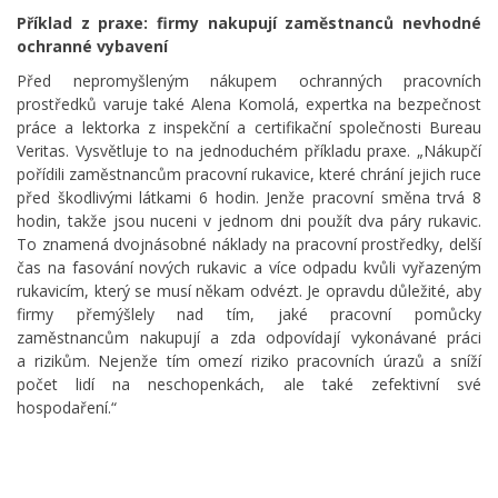
Příklad z praxe: firmy nakupují zaměstnanců nevhodné
ochranné vybavení
Před nepromyšleným nákupem ochranných pracovních
prostředků varuje také Alena Komolá, expertka na bezpečnost
práce a lektorka z inspekční a certifikační společnosti Bureau
Veritas. Vysvětluje to na jednoduchém příkladu praxe. „Nákupčí
pořídili zaměstnancům pracovní rukavice, které chrání jejich ruce
před škodlivými látkami 6 hodin. Jenže pracovní směna trvá 8
hodin, takže jsou nuceni v jednom dni použít dva páry rukavic.
To znamená dvojnásobné náklady na pracovní prostředky, delší
čas na fasování nových rukavic a více odpadu kvůli vyřazeným
rukavicím, který se musí někam odvézt. Je opravdu důležité, aby
firmy přemýšlely nad tím, jaké pracovní pomůcky
zaměstnancům nakupují a zda odpovídají vykonávané práci
a rizikům. Nejenže tím omezí riziko pracovních úrazů a sníží
počet lidí na neschopenkách, ale také zefektivní své
hospodaření.“