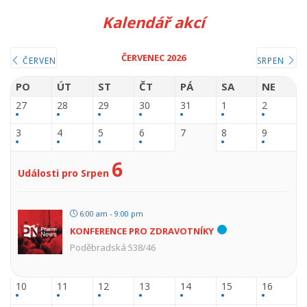
Kalendář akcí
ČERVENEC 2026
ČERVEN
SRPEN
PO
ÚT
ST
ČT
PÁ
SA
NE
27
28
29
30
31
1
2
3
4
5
6
7
8
9
6
Události pro Srpen
6:00 am - 9:00 pm
KONFERENCE PRO ZDRAVOTNÍKY
Poděbradská 538/46
10
11
12
13
14
15
16