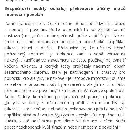
Bezpečností audity odhalují překvapivé příčiny úrazů
i nemoci z povolání
Zaměstnancům se v Česku ročně přihodí desítky tisíc úrazů
a nemocí z povolání. Podle odborníků to souvisí se špatně
nastaveným systémem bezpečnosti práce a přílišným tlakem
firem na cenu ochranných pracovních prostředků, například
rukavic, obuvi a dalších. Překvapivé je, že některý běžně
pořizovaný sortiment je dokonce sám o sobě zdravotně
rizikový. „Například ve stavebnictví se často používají nejlevnější
kožené rukavice, u kterých testy prokázaly nadlimitní obsah
šestimocného chromu, který je karcinogenní a dráždivý pro
pokožku. Pro alergiky je rizikové i její stopové množství. Už jsme
se setkali s případem, kdy byla svářeči s alergií na tuto látku
přiznána nemoc z povolání,“ říká Lubomír Winkler ze společnosti
Ardon Safety, konzultant pro bezpečnost práce, a pokračuje:
„Jindy zase firmy zaměstnancům pořídí zcela nevhodný typ
rukavic, které se vůbec nehodí pro vykonávanou práci a nechrání
například před pořezáním. Vyplývá to z výsledků bezpečnostních
auditů, které nezávazně provádíme ve firmách s cílem snížit
počet neschopenek kvůli úrazům nebo nemocem z povolání.“