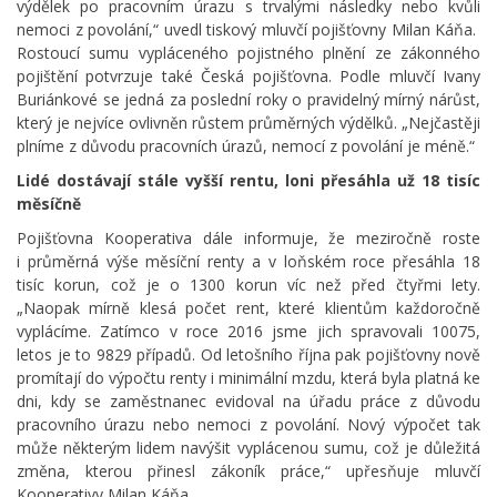
výdělek po pracovním úrazu s trvalými následky nebo kvůli
nemoci z povolání,“ uvedl tiskový mluvčí pojišťovny Milan Káňa.
Rostoucí sumu vypláceného pojistného plnění ze zákonného
pojištění potvrzuje také Česká pojišťovna. Podle mluvčí Ivany
Buriánkové se jedná za poslední roky o pravidelný mírný nárůst,
který je nejvíce ovlivněn růstem průměrných výdělků. „Nejčastěji
plníme z důvodu pracovních úrazů, nemocí z povolání je méně.“
Lidé dostávají stále vyšší rentu, loni přesáhla už 18 tisíc
měsíčně
Pojišťovna Kooperativa dále informuje, že meziročně roste
i průměrná výše měsíční renty a v loňském roce přesáhla 18
tisíc korun, což je o 1300 korun víc než před čtyřmi lety.
„Naopak mírně klesá počet rent, které klientům každoročně
vyplácíme. Zatímco v roce 2016 jsme jich spravovali 10075,
letos je to 9829 případů. Od letošního října pak pojišťovny nově
promítají do výpočtu renty i minimální mzdu, která byla platná ke
dni, kdy se zaměstnanec evidoval na úřadu práce z důvodu
pracovního úrazu nebo nemoci z povolání. Nový výpočet tak
může některým lidem navýšit vyplácenou sumu, což je důležitá
změna, kterou přinesl zákoník práce,“ upřesňuje mluvčí
Kooperativy Milan Káňa.