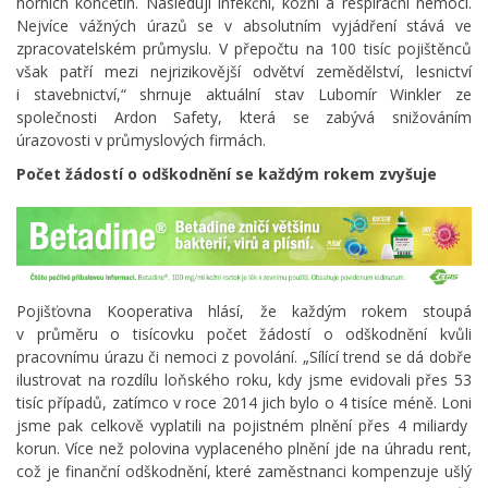
horních končetin. Následují infekční, kožní a respirační nemoci.
Nejvíce vážných úrazů se v absolutním vyjádření stává ve
zpracovatelském průmyslu. V přepočtu na 100 tisíc pojištěnců
však patří mezi nejrizikovější odvětví zemědělství, lesnictví
i stavebnictví,“ shrnuje aktuální stav Lubomír Winkler ze
společnosti Ardon Safety, která se zabývá snižováním
úrazovosti v průmyslových firmách.
Počet žádostí o odškodnění se každým rokem zvyšuje
Pojišťovna Kooperativa hlásí, že každým rokem stoupá
v průměru o tisícovku počet žádostí o odškodnění kvůli
pracovnímu úrazu či nemoci z povolání. „Sílící trend se dá dobře
ilustrovat na rozdílu loňského roku, kdy jsme evidovali přes 53
tisíc případů, zatímco v roce 2014 jich bylo o 4 tisíce méně. Loni
jsme pak celkově vyplatili na pojistném plnění přes 4 miliardy
korun. Více než polovina vyplaceného plnění jde na úhradu rent,
což je finanční odškodnění, které zaměstnanci kompenzuje ušlý