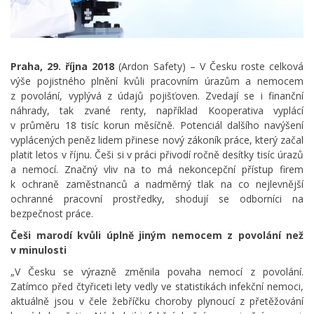
Praha, 29. října 2018
(Ardon Safety) – V Česku roste celková
výše pojistného plnění kvůli pracovním úrazům a nemocem
z povolání, vyplývá z údajů pojišťoven. Zvedají se i finanční
náhrady, tak zvané renty, například Kooperativa vyplácí
v průměru 18 tisíc korun měsíčně. Potenciál dalšího navýšení
vyplácených peněz lidem přinese nový zákoník práce, který začal
platit letos v říjnu. Češi si v práci přivodí ročně desítky tisíc úrazů
a nemocí. Značný vliv na to má nekoncepční přístup firem
k ochraně zaměstnanců a nadměrný tlak na co nejlevnější
ochranné pracovní prostředky, shodují se odborníci na
bezpečnost práce.
Češi marodí kvůli úplně jiným nemocem z povolání než
v minulosti
„V Česku se výrazně změnila povaha nemocí z povolání.
Zatímco před čtyřiceti lety vedly ve statistikách infekční nemoci,
aktuálně jsou v čele žebříčku choroby plynoucí z přetěžování