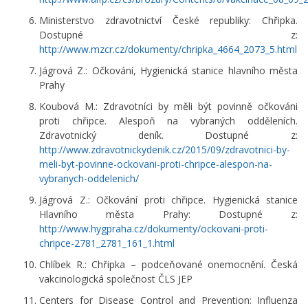
Ministerstvo zdravotnictví České republiky: Chřipka.
Dostupné z:
http://www.mzcr.cz/dokumenty/chripka_4664_2073_5.html
Jágrová Z.: Očkování, Hygienická stanice hlavního města
Prahy
Koubová M.: Zdravotníci by měli být povinně očkováni
proti chřipce. Alespoň na vybraných odděleních.
Zdravotnický deník. Dostupné z:
http://www.zdravotnickydenik.cz/2015/09/zdravotnici-by-
meli-byt-povinne-ockovani-proti-chripce-alespon-na-
vybranych-oddelenich/
Jágrová Z.: Očkování proti chřipce. Hygienická stanice
Hlavního města Prahy: Dostupné z:
http://www.hygpraha.cz/dokumenty/ockovani-proti-
chripce-2781_2781_161_1.html
Chlíbek R.: Chřipka – podceňované onemocnění. Česká
vakcinologická společnost ČLS JEP
Centers for Disease Control and Prevention: Influenza