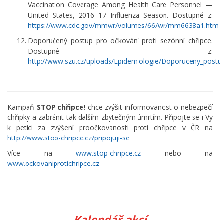
Vaccination Coverage Among Health Care Personnel —
United States, 2016–17 Influenza Season. Dostupné z:
https://www.cdc.gov/mmwr/volumes/66/wr/mm6638a1.htm
Doporučený postup pro očkování proti sezónní chřipce.
Dostupné z:
http://www.szu.cz/uploads/Epidemiologie/Doporuceny_postu
Kampaň
STOP chřipce!
chce zvýšit informovanost o nebezpečí
chřipky a zabránit tak dalším zbytečným úmrtím. Připojte se i Vy
k petici za zvýšení proočkovanosti proti chřipce v ČR na
http://www.stop-chripce.cz/pripojuji-se
Více na
www.stop-chripce.cz
nebo na
www.ockovaniprotichripce.cz
Kalendář akcí