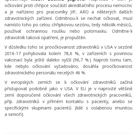
očkování proti chřipce součástí akreditačního procesu nemocnic
a je nařízeno pro pracovníky JIP, ARO a některých dalších
zdravotnických zařízení. Odmítnou-li se nechat očkovat, musí
namísto toho po celou chřipkovou sezónu, tedy několik měsíců,
používat ochrannou roušku nebo polomasku. Odmítne-li
zdravotník taková opatření, je propuštěn.
V důsledku toho se proočkovanost zdravotníků v USA v sezóně
2016-17 pohybovala kolem 78,6 %, v zařízeních s povinnou
vakcinací byla ještě daleko vyšší (96,7 %.) Naproti tomu tam,
kde nebylo očkování vyžadováno, dosáhla proočkovanost
zdravotnického personálu necelých 46 %.
V evropských zemích se k očkování zdravotníků začíná
přistupovat podobně jako v USA. V EU je v naprosté většině
zemí doporučené očkování všech zdravotnických pracovníků,
příp. zdravotníků v přímém kontaktu s pacienty, anebo se
specifickými skupinami pacientů (lidé s oslabenou imunitou
a senioři).