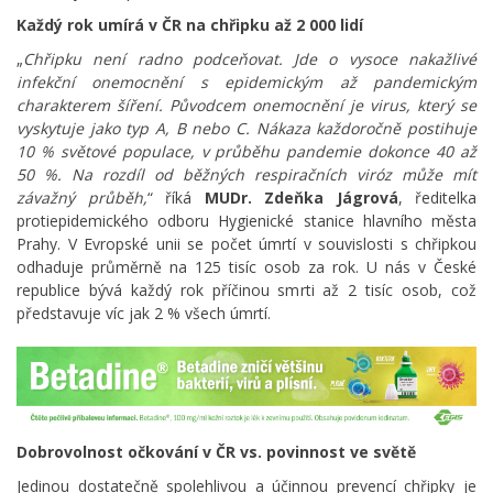
Každý rok umírá v ČR na chřipku až 2 000 lidí
„
Chřipku není radno podceňovat. Jde o vysoce nakažlivé
infekční onemocnění s epidemickým až pandemickým
charakterem šíření. Původcem onemocnění je virus, který se
vyskytuje jako typ A, B nebo C. Nákaza každoročně postihuje
10 % světové populace, v průběhu pandemie dokonce 40 až
50 %. Na rozdíl od běžných respiračních viróz může mít
závažný průběh,
“ říká
MUDr. Zdeňka Jágrová
, ředitelka
protiepidemického odboru Hygienické stanice hlavního města
Prahy. V Evropské unii se počet úmrtí v souvislosti s chřipkou
odhaduje průměrně na 125 tisíc osob za rok. U nás v České
republice bývá každý rok příčinou smrti až 2 tisíc osob, což
představuje víc jak 2 % všech úmrtí.
Dobrovolnost očkování v ČR vs. povinnost ve světě
Jedinou dostatečně spolehlivou a účinnou prevencí chřipky je