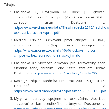
Zdroje:
Fabiánová K., Havlíčková M., Kynčl J.: Očkování
zdravotníků proti chřipce – pomůže nám edukace?. Státní
zdravotní ústav. Dostupné z:
http://www.vakcinace.eu/data//files/hradecke2016/havlicko
ockovanizdravotnikuproti.pdf
Medical Tribune: Očkování proti chřipce už běží,
zdravotníci se očkují málo. Dostupné z:
https://www.tribune.cz/clanek/40646-ockovani-proti-
chripce-uz-bezi-zdravotnici-se-ockuji-malo
Fabiánová K.: Možnosti očkování pro zdravotníky aneb
Chráním sebe, chráním Tebe. Státní zdravotní ústav.
Dostupné z:
http://www.sneh.cz/_soubory/_clanky/95.pdf
Kapla J.: Chřipka. Medicína Pro Praxi 2009; 6(1): 14–16.
Dostupné z:
https://www.medicinapropraxi.cz/pdfs/med/2009/01/03.pdf
Mýty a nepravdy spojené s očkováním. Asociace
inovativního farmaceutického průmyslu. Dostupné z:
http://www.aifp.cz/cs/brozury/Contents/0/vakcinace_08_09_