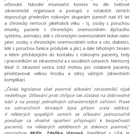
očkování. Národní imunizační komise ho dle Světové
zdravotnické organizace a postupů v ostatních zemích
doporučuje především rizikovým skupinám (senioři nad 65 let
a chronicky nemocní jakéhokoli věku – tj. osoby s poruchou
imunity, pacienti s chronickým onemocněním dýchacího
systému, astmatici, lidé s chronickým onemocněním ledvin nebo
jater, osoby s chronickým onemocněním srdce a cév, diabetici,
lidé s poruchou funkce průdušek a plic) a dále těhotným ženám
a lidem přicházejícím do kontaktu s rizikovými pacienty, tedy
i pracovníkům ve zdravotnictví a v sociálních ústavech. Nemocný
lékař či zdravotní sestra totiž mohou pro oslabené pacienty
představovat velkou hrozbu a zdroj vážných zdravotních
komplikací.
„
Česká legislativa však povinné očkování zdravotníků nijak
nedefinuje. Očkování proti chřipce tak zůstává na dobrovolné
bázi a na postoji jednotlivých zdravotnických zařízení. Praxe
na zahraničních klinikách bývá přitom zcela odlišná.
V některých vyspělých zemích se očkování jednoznačně
považuje za vhodné opatření přispívající k bezpečnosti
pacientů, na některých odděleních je dokonce povinné,
“
upozorňuje
MUDr. Zdeňka Jágrová
. Například v USA je