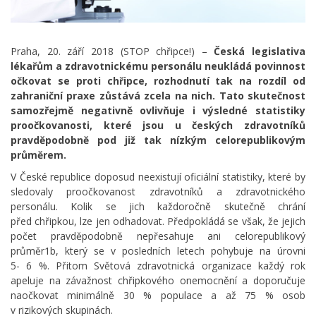
Praha, 20. září 2018 (STOP chřipce!) –
Česká legislativa
lékařům a zdravotnickému personálu neukládá povinnost
očkovat se proti chřipce, rozhodnutí tak na rozdíl od
zahraniční praxe zůstává zcela na nich. Tato skutečnost
samozřejmě negativně ovlivňuje i výsledné statistiky
proočkovanosti, které jsou u českých zdravotníků
pravděpodobně pod již tak nízkým celorepublikovým
průměrem.
V České republice doposud neexistují oficiální statistiky, které by
sledovaly proočkovanost zdravotníků a zdravotnického
personálu. Kolik se jich každoročně skutečně chrání
před chřipkou, lze jen odhadovat. Předpokládá se však, že jejich
počet pravděpodobně nepřesahuje ani celorepublikový
průměr1b, který se v posledních letech pohybuje na úrovni
5- 6 %. Přitom Světová zdravotnická organizace každý rok
apeluje na závažnost chřipkového onemocnění a doporučuje
naočkovat minimálně 30 % populace a až 75 % osob
v rizikových skupinách.