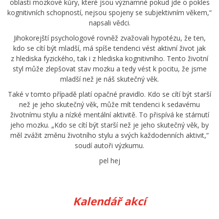
oblasti mozkové kůry, které jsou významné pokud jde o pokles
kognitivních schopností, nejsou spojeny se subjektivním věkem,“
napsali vědci.
Jihokorejští psychologové rovněž zvažovali hypotézu, že ten,
kdo se cítí být mladší, má spíše tendenci vést aktivní život jak
z hlediska fyzického, tak i z hlediska kognitivního. Tento životní
styl může zlepšovat stav mozku a tedy vést k pocitu, že jsme
mladší než je náš skutečný věk.
Také v tomto případě platí opačné pravidlo. Kdo se cítí být starší
než je jeho skutečný věk, může mít tendenci k sedavému
životnímu stylu a nízké mentální aktivitě. To přispívá ke stárnutí
jeho mozku. „Kdo se cítí být starší než je jeho skutečný věk, by
měl zvážit změnu životního stylu a svých každodenních aktivit,“
soudí autoři výzkumu.
pel hej
Kalendář akcí