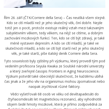
Řím 26. září (ČTK/Corriere della Sera) – Čas neutíká všem stejně.
Kdo se cítí mladší než je jeho skutečný věk, činí dobře. Nejde
totiž jen o pocit, protože existuje reálný vztah mezi takzvaným
subjektivním věkem, tedy věkem, na nějž se cítíme, a dobrým
zachování mozkových funkcí. Ten, kdo se cítí být zdravý, je také
méně vystaven depresím. A kdo se cítí mladší, je také ve
skutečnosti mladší, a kdo se cítí být starší než je jeho skutečný
věk, je také starší, píše italský deník Corriere della Sera.
Tyto souvislosti byly zjištěny při výzkumu, který provedl tým pod
vedením profesora Seyula Kwaka ze Soulské národní univerzity
a který zveřejnil časopis Frontiers in Aging Neuroscience.
Výzkum potvrdil také obecnější skutečnost, že každému ubíhá
čas jinak a že jeho vliv na organismus mohou zpomalovat nebo
naopak zrychlovat různé faktory.
Vědci vyšetřovali 68 osob ve věku od devětapadesáti do
čtyřiaosmdesáti let magnetickou rezonancí, aby vyhodnotili
objem šedé hmoty mozkové, která je přímo zodpovědná za