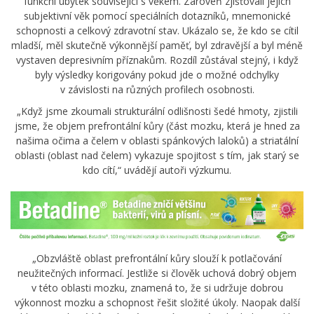
funkční úbytek související s věkem. Zároveň zjišťovali jejich
subjektivní věk pomocí speciálních dotazníků, mnemonické
schopnosti a celkový zdravotní stav. Ukázalo se, že kdo se cítil
mladší, měl skutečně výkonnější paměť, byl zdravější a byl méně
vystaven depresivním příznakům. Rozdíl zůstával stejný, i když
byly výsledky korigovány pokud jde o možné odchylky
v závislosti na různých profilech osobnosti.
„Když jsme zkoumali strukturální odlišnosti šedé hmoty, zjistili
jsme, že objem prefrontální kůry (část mozku, která je hned za
našima očima a čelem v oblasti spánkových laloků) a striatální
oblasti (oblast nad čelem) vykazuje spojitost s tím, jak starý se
kdo cítí,“ uvádějí autoři výzkumu.
„Obzvláště oblast prefrontální kůry slouží k potlačování
neužitečných informací. Jestliže si člověk uchová dobrý objem
v této oblasti mozku, znamená to, že si udržuje dobrou
výkonnost mozku a schopnost řešit složité úkoly. Naopak další