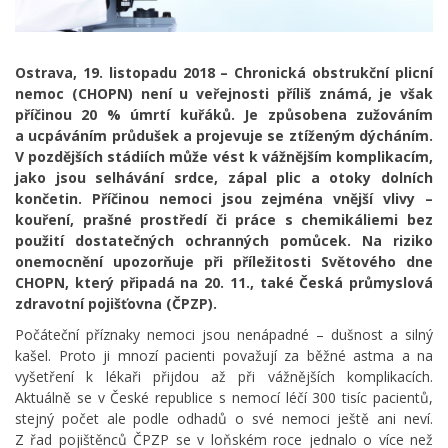
Ostrava, 19. listopadu 2018 – Chronická obstrukční plicní
nemoc (CHOPN) není u veřejnosti příliš známá, je však
příčinou 20 % úmrtí kuřáků. Je způsobena zužováním
a ucpáváním průdušek a projevuje se ztíženým dýcháním.
V pozdějších stádiích může vést k vážnějším komplikacím,
jako jsou selhávání srdce, zápal plic a otoky dolních
končetin. Příčinou nemoci jsou zejména vnější vlivy –
kouření, prašné prostředí či práce s chemikáliemi bez
použití dostatečných ochranných pomůcek. Na riziko
onemocnění upozorňuje při příležitosti Světového dne
CHOPN, který připadá na 20. 11., také Česká průmyslová
zdravotní pojišťovna (ČPZP).
Počáteční příznaky nemoci jsou nenápadné – dušnost a silný
kašel. Proto ji mnozí pacienti považují za běžné astma a na
vyšetření k lékaři přijdou až při vážnějších komplikacích.
Aktuálně se v České republice s nemocí léčí 300 tisíc pacientů,
stejný počet ale podle odhadů o své nemoci ještě ani neví.
Z řad pojištěnců ČPZP se v loňském roce jednalo o více než