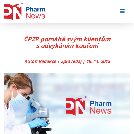
Skip
to
content
ČPZP pomáhá svým klientům
s odvykáním kouření
Autor: Redakce | Zpravodaj | 18. 11. 2018