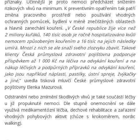
příznaky. Účinnější je proto nemoci předcházet snížením
rizikových vlivů na minimum. K preventivním opatřením tak patří
změna pracovního prostředí nebo používání vhodných
ochranných pomůcek, bydlení v méně znečištěných oblastech
a hlavně zanechání kouření. „
V České republice žije více než
2 miliony kuřáků, 140 tisíc osob je ročně hospitalizováno kvůli
nemocem způsobeným kouřením a 16 tisíc na jejich následky
umírá. Mnozí z nich se ale snaží svého zlozvyku zbavit. Takové
klienty Česká průmyslová zdravotní pojišťovna podporuje
příspěvkem až 1 000 Kč na léčiva na odvykání kouření a na
nákup léčivých a podpůrných přípravků na odvykání kouření,
jako jsou například náplasti, pastilky, ústní spreje, žvýkačky
a jiné,
“ uvedla tisková mluvčí České průmyslové zdravotní
pojišťovny Elenka Mazurová.
Odstranění nebo zmírnění škodlivých vlivů je také součástí léčby
u již propuknuté nemoci. Dle stupně onemocnění se dále
využívá medikamentózní léčba, dechové rehabilitace a zařazení
vhodných pohybových aktivit (chůze s krokoměrem, nordic
walking).