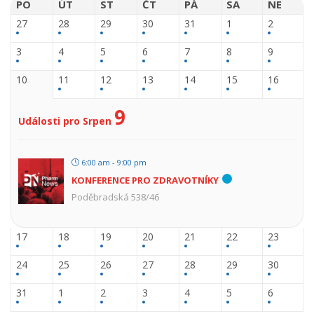
PO
ÚT
ST
ČT
PÁ
SA
NE
27
28
29
30
31
1
2
3
4
5
6
7
8
9
10
11
12
13
14
15
16
9
Události pro Srpen
6:00 am - 9:00 pm
KONFERENCE PRO ZDRAVOTNÍKY
Poděbradská 538/46
17
18
19
20
21
22
23
24
25
26
27
28
29
30
31
1
2
3
4
5
6