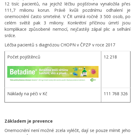
12 tisíc pacientů, na jejichž léčbu pojišťovna vynaložila přes
111,7 milionu korun. Právě kvůli pozdnímu odhalení je
onemocnění často smrtelné. V ČR umírá ročně 3 500 osob, po
celém světě pak 3 miliony. Konkrétní příčinou úmrtí jsou
komplikace způsobené nemocí, nejčastěji zápal plic a selhání
srdce.
Léčba pacientů s diagnózou CHOPN v ČPZP v roce 2017
Počet pojištěnců
12 218
Náklady na péči v Kč
111 768 326
Základem je prevence
Onemocnění není možné zcela vyléčit, dají se pouze mírnit jeho