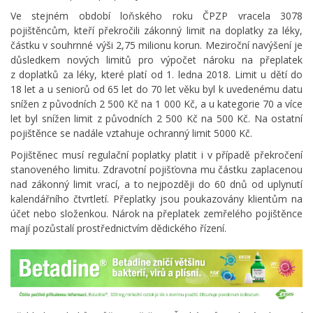
Ve stejném období loňského roku ČPZP vracela 3078
pojištěncům, kteří překročili zákonný limit na doplatky za léky,
částku v souhrnné výši 2,75 milionu korun. Meziroční navýšení je
důsledkem nových limitů pro výpočet nároku na přeplatek
z doplatků za léky, které platí od 1. ledna 2018. Limit u dětí do
18 let a u seniorů od 65 let do 70 let věku byl k uvedenému datu
snížen z původních 2 500 Kč na 1 000 Kč, a u kategorie 70 a více
let byl snížen limit z původních 2 500 Kč na 500 Kč. Na ostatní
pojištěnce se nadále vztahuje ochranný limit 5000 Kč.
Pojištěnec musí regulační poplatky platit i v případě překročení
stanoveného limitu. Zdravotní pojišťovna mu částku zaplacenou
nad zákonný limit vrací, a to nejpozději do 60 dnů od uplynutí
kalendářního čtvrtletí. Přeplatky jsou poukazovány klientům na
účet nebo složenkou. Nárok na přeplatek zemřelého pojištěnce
mají pozůstalí prostřednictvím dědického řízení.