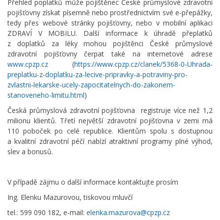
Přehled poplatků může pojištěnec České průmyslové zdravotní
pojišťovny získat písemně nebo prostřednictvím své e-přepážky,
tedy přes webové stránky pojišťovny, nebo v mobilní aplikaci
ZDRAVÍ V MOBILU. Další informace k úhradě přeplatků
z doplatků za léky mohou pojištěnci České průmyslové
zdravotní pojišťovny čerpat také na internetové adrese
www.cpzp.cz
(
https://www.cpzp.cz/clanek/5368-0-Uhrada-
preplatku-z-doplatku-za-lecive-pripravky-a-potraviny-pro-
zvlastni-lekarske-ucely-zapocitatelnych-do-zakonem-
stanoveneho-limitu.html
)
Česká průmyslová zdravotní pojišťovna registruje více než 1,2
milionu klientů. Třetí největší zdravotní pojišťovna v zemi má
110 poboček po celé republice. Klientům spolu s dostupnou
a kvalitní zdravotní péčí nabízí atraktivní programy plné výhod,
slev a bonusů.
V případě zájmu o další informace kontaktujte prosím
Ing. Elenku Mazurovou, tiskovou mluvčí
tel.: 599 090 182, e-mail:
elenka.mazurova@cpzp.cz