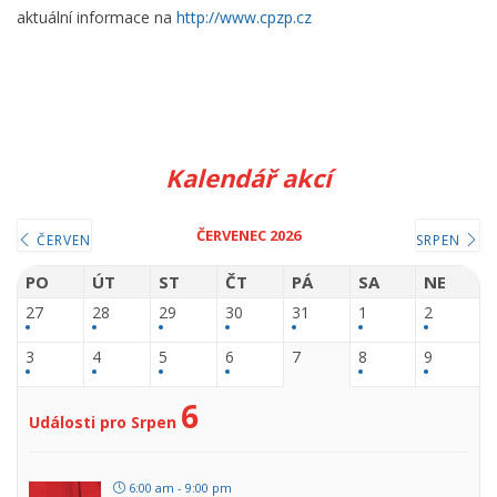
aktuální informace na
http://www.cpzp.cz
Kalendář akcí
ČERVENEC 2026
ČERVEN
SRPEN
PO
ÚT
ST
ČT
PÁ
SA
NE
27
28
29
30
31
1
2
3
4
5
6
7
8
9
6
Události pro Srpen
6:00 am - 9:00 pm