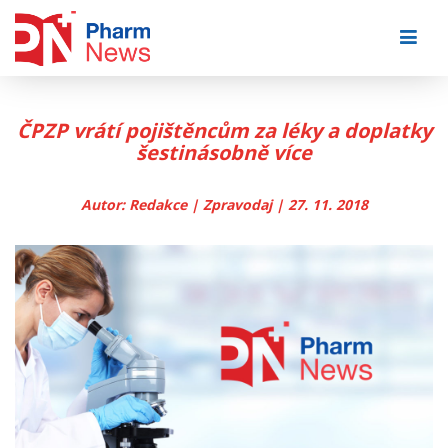
Skip
to
content
ČPZP vrátí pojištěncům za léky a doplatky
šestinásobně více
Autor: Redakce | Zpravodaj | 27. 11. 2018