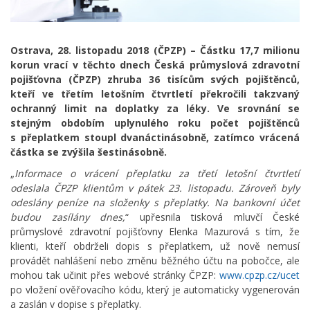
Ostrava, 28. listopadu 2018 (ČPZP) – Částku 17,7 milionu
korun vrací v těchto dnech Česká průmyslová zdravotní
pojišťovna (ČPZP) zhruba 36 tisícům svých pojištěnců,
kteří ve třetím letošním čtvrtletí překročili takzvaný
ochranný limit na doplatky za léky. Ve srovnání se
stejným obdobím uplynulého roku počet pojištěnců
s přeplatkem stoupl dvanáctinásobně, zatímco vrácená
částka se zvýšila šestinásobně.
„
Informace o vrácení přeplatku za třetí letošní čtvrtletí
odeslala ČPZP klientům v pátek 23. listopadu. Zároveň byly
odeslány peníze na složenky s přeplatky. Na bankovní účet
budou zasílány dnes,
“ upřesnila tisková mluvčí České
průmyslové zdravotní pojišťovny Elenka Mazurová s tím, že
klienti, kteří obdrželi dopis s přeplatkem, už nově nemusí
provádět nahlášení nebo změnu běžného účtu na pobočce, ale
mohou tak učinit přes webové stránky ČPZP:
www.cpzp.cz/ucet
po vložení ověřovacího kódu, který je automaticky vygenerován
a zaslán v dopise s přeplatky.