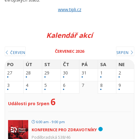
www.tipli.cz
Kalendář akcí
ČERVENEC 2026
ČERVEN
SRPEN
PO
ÚT
ST
ČT
PÁ
SA
NE
27
28
29
30
31
1
2
3
4
5
6
7
8
9
6
Události pro Srpen
6:00 am - 9:00 pm
KONFERENCE PRO ZDRAVOTNÍKY
Poděbradská 538/46