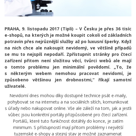
PRAHA, 9. listopadu
2017 (Tipli) – V Česku je přes 36 tisíc
e-shopů, na kterých je možné koupit cokoli od základních
potravin přes nejrůznější služby až po luxusní šperky. Když
na nich chce ale nakoupit nevidomý, ve většině případů
se mu to nejspíš nepodaří. Zpřístupnit stránky pro čtecí
zařízení přitom není složitou věcí, tvůrci webů ale mají
o tomto problému jen minimální povědomí. „To, že
s některým webem nemohou pracovat nevidomí, je
způsobeno většinou jen drobnostmi,“ říkají samotní
uživatelé.
Nevidomí dnes mohou díky dostupné technice psát e-maily,
pohybovat se na internetu a na sociálních sítích, komunikovat
s úřady nebo nakupovat online. Vše ale záleží na tom, jak a jestli
vůbec jsou konkrétní portály přizpůsobené pro čtecí zařízení.
Portálů, které tuto funkčnost dotáhly do konce, je zatím
minimum. S přístupností mají přitom problémy i největší
tuzemské e-shopy a stejný stav je možné zaznamenat