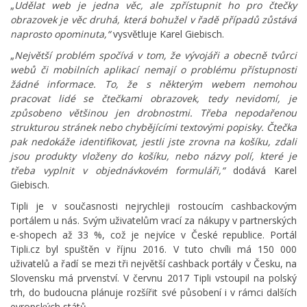
„
Udělat web je jedna věc, ale zpřístupnit ho pro čtečky
obrazovek je věc druhá, která bohužel v řadě případů zůstává
naprosto opominuta,“
vysvětluje Karel Giebisch.
„
Největší problém spočívá v tom, že vývojáři a obecně tvůrci
webů či mobilních aplikací nemají o problému přístupnosti
žádné informace. To, že s některým webem nemohou
pracovat lidé se čtečkami obrazovek, tedy nevidomí, je
způsobeno většinou jen drobnostmi. Třeba nepodařenou
strukturou stránek nebo chybějícími textovými popisky. Čtečka
pak nedokáže identifikovat, jestli jste zrovna na košíku, zdali
jsou produkty vloženy do košíku, nebo názvy polí, které je
třeba vyplnit v objednávkovém formuláři,“
dodává Karel
Giebisch.
Tipli je v současnosti nejrychleji rostoucím cashbackovým
portálem u nás. Svým uživatelům vrací za nákupy v partnerských
e-shopech až 33 %, což je nejvíce v České republice. Portál
Tipli.cz byl spuštěn v říjnu 2016. V tuto chvíli má 150 000
uživatelů a řadí se mezi tři největší cashback portály v Česku, na
Slovensku má prvenství. V červnu 2017 Tipli vstoupil na polský
trh, do budoucna plánuje rozšířit své působení i v rámci dalších
evropských států.