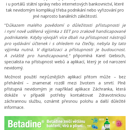
i u portálů státní správy nebo internetových bankovnictví, které
tak nevidomým komplikují třeba podnikání nebo vyřizování pro
jiné naprosto banálních záležitostí.
“D
ůkazem malého povědomí o důležitosti přístupnosti je
i nyní nově udělená výjimka z EET pro zrakově handicapované
podnikatele. Kdyby vývojáři více dbali na přístupnost nástrojů
pro vydávání účtenek i s ohledem na čtečky, nebyla by tato
výjimka nutná. V digitalizaci a přístupnosti je budoucnost.
A zvláště pro handicapované,
“
připomíná Karel Giebisch,
specialista na přístupnost webů a aplikací, který je od narození
nevidomý.
Možnost použití nejrůznějších aplikací přitom může – bez
přehánění – znamenat rozdíl mezi životem a smrtí. Plně
přístupná nevidomým je například aplikace Záchranka, která
dokáže v případě potřeby kontaktovat Zdravotnickou
záchrannou službu, oznámit přesnou polohu a další důležité
informace.