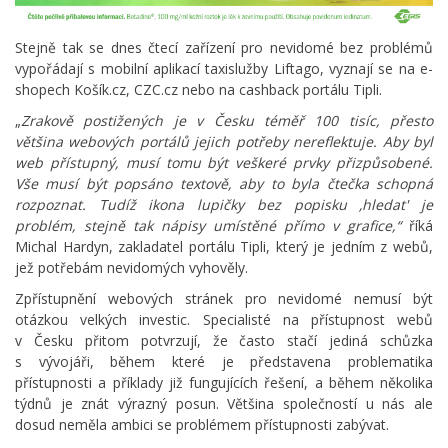
Stejně tak se dnes čtecí zařízení pro nevidomé bez problémů
vypořádají s mobilní aplikací taxislužby Liftago, vyznají se na e-
shopech Košík.cz, CZC.cz nebo na cashback portálu Tipli.
„
Zrakově postižených je v Česku téměř 100 tisíc, přesto
většina webových portálů jejich potřeby nereflektuje. Aby byl
web přístupný, musí tomu být veškeré prvky přizpůsobené.
Vše musí být popsáno textově, aby to byla čtečka schopná
rozpoznat. Tudíž ikona lupičky bez popisku ‚hledat' je
problém, stejně tak nápisy umístěné přímo v grafice,“
říká
Michal Hardyn, zakladatel portálu Tipli, který je jedním z webů,
jež potřebám nevidomých vyhověly.
Zpřístupnění webových stránek pro nevidomé nemusí být
otázkou velkých investic. Specialisté na přístupnost webů
v Česku přitom potvrzují, že často stačí jediná schůzka
s vývojáři, během které je představena problematika
přístupnosti a příklady již fungujících řešení, a během několika
týdnů je znát výrazný posun. Většina společností u nás ale
dosud neměla ambici se problémem přístupnosti zabývat.