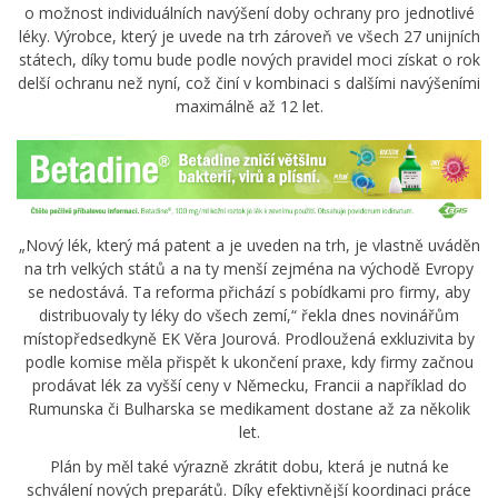
o možnost individuálních navýšení doby ochrany pro jednotlivé
léky. Výrobce, který je uvede na trh zároveň ve všech 27 unijních
státech, díky tomu bude podle nových pravidel moci získat o rok
delší ochranu než nyní, což činí v kombinaci s dalšími navýšeními
maximálně až 12 let.
„Nový lék, který má patent a je uveden na trh, je vlastně uváděn
na trh velkých států a na ty menší zejména na východě Evropy
se nedostává. Ta reforma přichází s pobídkami pro firmy, aby
distribuovaly ty léky do všech zemí,“ řekla dnes novinářům
místopředsedkyně EK Věra Jourová. Prodloužená exkluzivita by
podle komise měla přispět k ukončení praxe, kdy firmy začnou
prodávat lék za vyšší ceny v Německu, Francii a například do
Rumunska či Bulharska se medikament dostane až za několik
let.
Plán by měl také výrazně zkrátit dobu, která je nutná ke
schválení nových preparátů. Díky efektivnější koordinaci práce