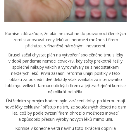
Komise zdůrazňuje, že plán nezasáhne do pravomocí členských
zemí stanovovat ceny léků ani neomezí možnosti firem
přicházet s finančně náročnými inovacemi.
Brusel začal chystat plán na vytvoření společného trhu s léky
v době pandemie nemoci covid-19, kdy státy překotně řešily
společné nákupy vakcín a vyrovnávaly se s nedostatkem
některých léků. První zásadní reforma unijní politiky v této
oblasti za poslední dvě dekády však vznikala za intenzivního
lobbingu velkých farmaceutických firem a její zveřejnění komise
několikrát odložila.
Ústředním sporným bodem bylo zkrácení doby, po kterou mají
nové léky exkluzivní přístup na trh, ze současných deseti na osm
let, což by podle tvrzení firem ohrozilo možnosti inovací
a způsobilo přesun výroby nových léků mimo unii.
Komise v konečné verzi návrhu toto zkrácení doplnila