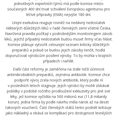
jednotlivých expertních týmů má podle komise místo
současných 400 dní trvat schválení Evropskou agenturou pro
léčivé přípravky (EMA) nejvýše 180 dní.
Unijní exekutiva reaguje rovněž na nedávný nedostatek
některých důležitých léků v řadě členských zemí včetně Česka.
Navržená pravidla počítají s podrobnějším monitoringem zásob
léků, jejichž případný nedostatek budou muset firmy včas hlásit.
Komise plánuje vytvořit celounijní seznam kriticky důležitých
preparátů a pokud se budou jejich zásoby tenčit, hodlá
doporučovat výrobcům posílení výroby. To by mohla v krajních
případech i nařídit.
Další část reformy je zaměřena na stále nižší účinnost
antimikrobiálních preparátů, zejména antibiotik. Komise chce
podpořit vývoj zcela nových antibiotik, který podle ní
v posledních letech stagnuje. Jejich výrobci by mohli získávat
pobídky v podobě ročního prodloužení exkluzivity pro jiné své
léky, jež komise vyčíslila na 500 milionů eur (11,8 miliardy
korun). Jedna firma by podle návrhu měla nárok až na deset
takových voucherů. Část členských států tento podnět kritizuje
jako nákladný a obává se komplikací pro dostupnost levnějších