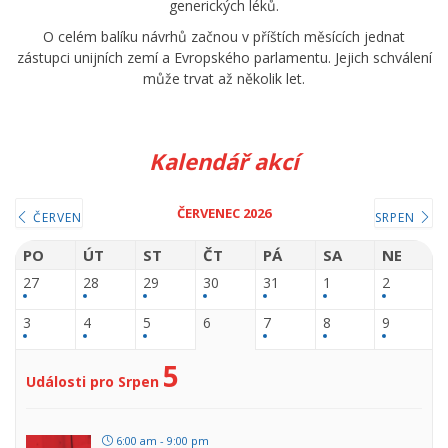
generických léků.
O celém balíku návrhů začnou v příštích měsících jednat
zástupci unijních zemí a Evropského parlamentu. Jejich schválení
může trvat až několik let.
Kalendář akcí
ČERVENEC 2026
ČERVEN
SRPEN
PO
ÚT
ST
ČT
PÁ
SA
NE
27
28
29
30
31
1
2
3
4
5
6
7
8
9
5
Události pro Srpen
6:00 am - 9:00 pm