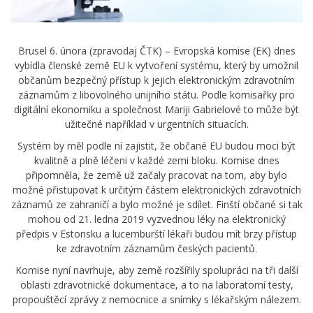
Brusel 6. února (zpravodaj ČTK) – Evropská komise (EK) dnes
vybídla členské země EU k vytvoření systému, který by umožnil
občanům bezpečný přístup k jejich elektronickým zdravotním
záznamům z libovolného unijního státu. Podle komisařky pro
digitální ekonomiku a společnost Mariji Gabrielové to může být
užitečné například v urgentních situacích.
Systém by měl podle ní zajistit, že občané EU budou moci být
kvalitně a plně léčeni v každé zemi bloku. Komise dnes
připomněla, že země už začaly pracovat na tom, aby bylo
možné přistupovat k určitým částem elektronických zdravotních
záznamů ze zahraničí a bylo možné je sdílet. Finští občané si tak
mohou od 21. ledna 2019 vyzvednou léky na elektronický
předpis v Estonsku a lucemburští lékaři budou mít brzy přístup
ke zdravotním záznamům českých pacientů.
Komise nyní navrhuje, aby země rozšířily spolupráci na tři další
oblasti zdravotnické dokumentace, a to na laboratorní testy,
propouštěcí zprávy z nemocnice a snímky s lékařským nálezem.