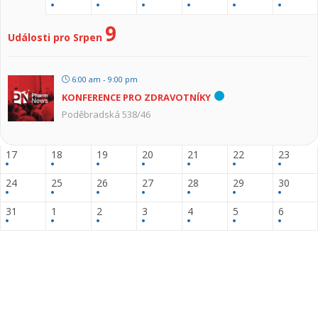
9
Události pro Srpen
6:00 am - 9:00 pm
KONFERENCE PRO ZDRAVOTNÍKY
Poděbradská 538/46
17
18
19
20
21
22
23
24
25
26
27
28
29
30
31
1
2
3
4
5
6