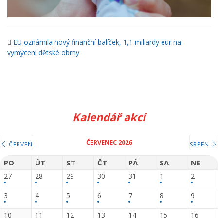
EU oznámila nový finanční balíček, 1,1 miliardy eur na
vymýcení dětské obrny
Kalendář akcí
ČERVENEC 2026
ČERVEN
SRPEN
PO
ÚT
ST
ČT
PÁ
SA
NE
27
28
29
30
31
1
2
3
4
5
6
7
8
9
10
11
12
13
14
15
16