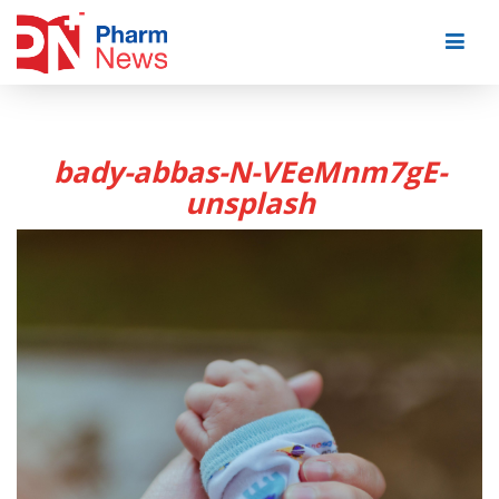
Skip
to
content
bady-abbas-N-VEeMnm7gE-
unsplash