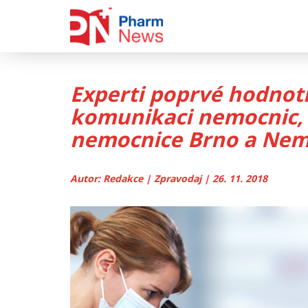
Skip
to
content
Experti poprvé hodnotil
komunikaci nemocnic, z
nemocnice Brno a Nem
Autor: Redakce | Zpravodaj | 26. 11. 2018