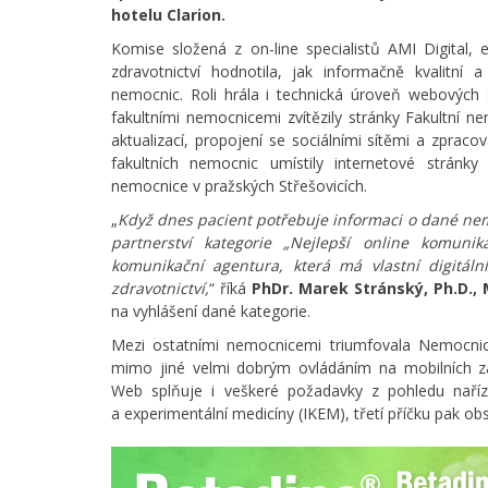
hotelu Clarion.
Komise složená z on-line specialistů AMI Digital,
zdravotnictví hodnotila, jak informačně kvalitní a
nemocnic. Roli hrála i technická úroveň webových
fakultními nemocnicemi zvítězily stránky Fakultní 
aktualizací, propojení se sociálními sítěmi a zpraco
fakultních nemocnic umístily internetové stránk
nemocnice v pražských Střešovicích.
„
Když dnes pacient potřebuje informaci o dané nemo
partnerství kategorie „Nejlepší online komun
komunikační agentura, která má vlastní digitáln
zdravotnictví,
“ říká
PhDr. Marek Stránský, Ph.D.
na vyhlášení dané kategorie.
Mezi ostatními nemocnicemi triumfovala Nemocnice 
mimo jiné velmi dobrým ovládáním na mobilních zaří
Web splňuje i veškeré požadavky z pohledu naříz
a experimentální medicíny (IKEM), třetí příčku pak obs