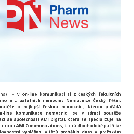
ons) – V on-line komunikaci si z českých fakultních
Brno a z ostatních nemocnic Nemocnice Český Těšín.
soutěže o nejlepší českou nemocnici, kterou pořádá
 on-line komunikace nemocnic“ se v rámci soutěže
ci se společností AMI Digital, která se specializuje na
genturou AMI Communications, která dlouhodobě patří ke
lavnostní vyhlášení vítězů proběhlo dnes v pražském