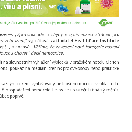
zervy. „
Zpravidla jde o chyby v optimalizaci stránek pro
m zobrazení,
“ vypočítává
zakladatel HealthCare Institute
pšit, a dodává: „
Věříme, že zavedení nové kategorie nastaví
doucnu chovat i další nemocnice.
“
li na slavnostním vyhlášení výsledků v pražském hotelu Clarion
ons, poukaz na mediální trénink pro dvě osoby nebo praktické
 každým rokem vyhlašovány nejlepší nemocnice v oblastech,
či hospodaření nemocnic. Letos se uskutečnil třináctý ročník,
ůbec poprvé.