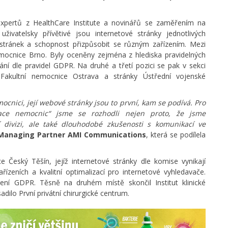
 expertů z HealthCare Institute a novinářů se zaměřením na
 uživatelsky přívětivé jsou internetové stránky jednotlivých
 stránek a schopnost přizpůsobit se různým zařízením. Mezi
nemocnice Brno. Byly oceněny zejména z hlediska pravidelných
vání dle pravidel GDPR. Na druhé a třetí pozici se pak v sekci
y Fakultní nemocnice Ostrava a stránky Ústřední vojenské
cnici, její webové stránky jsou to první, kam se podívá. Pro
ikace nemocnic“ jsme se rozhodli nejen proto, že jsme
í divizi, ale také dlouhodobé zkušenosti s komunikací ve
, Managing Partner AMI Communications
, která se podílela
Český Těšín, jejíž internetové stránky dle komise vynikají
zeních a kvalitní optimalizací pro internetové vyhledavače.
ení GDPR. Těsně na druhém místě skončil Institut klinické
adilo První privátní chirurgické centrum.