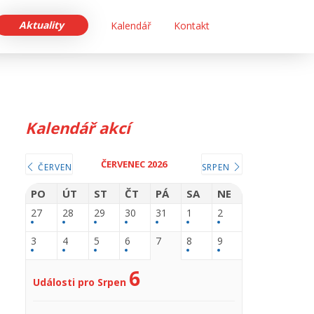
Aktuality
Kalendář
Kontakt
Kalendář akcí
ČERVENEC 2026
ČERVEN
SRPEN
PO
ÚT
ST
ČT
PÁ
SA
NE
27
28
29
30
31
1
2
3
4
5
6
7
8
9
6
Události pro Srpen