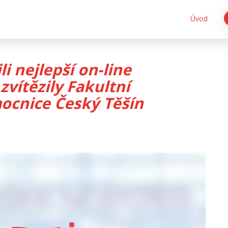
Úvod
i nejlepší on-line
vítězily Fakultní
ocnice Český Těšín