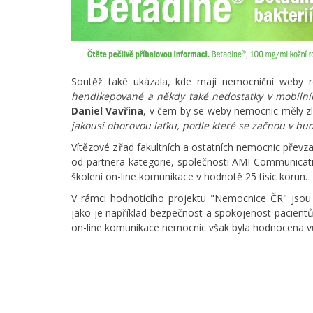
Soutěž také ukázala, kde mají nemocniční weby re
hendikepované a někdy také nedostatky v mobilní
Daniel Vavřina
, v čem by se weby nemocnic měly zle
jakousi oborovou laťku, podle které se začnou v bu
Vítězové z řad fakultních a ostatních nemocnic převza
od partnera kategorie, společnosti AMI Communicati
školení on-line komunikace v hodnotě 25 tisíc korun.
V rámci hodnotícího projektu "Nemocnice ČR" jsou
jako je například bezpečnost a spokojenost pacientů 
on-line komunikace nemocnic však byla hodnocena v