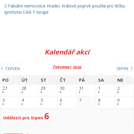
Fakultní nemocnice Hradec Králové poprvé použila pro léčbu
lymfomu CAR-T terapii
Kalendář akcí
ČERVENEC 2026
ČERVEN
SRPEN
PO
ÚT
ST
ČT
PÁ
SA
NE
27
28
29
30
31
1
2
3
4
5
6
7
8
9
6
Události pro Srpen