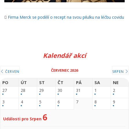
Firma Merck se podělí o recept na svou pilulku na léčbu covidu
Kalendář akcí
ČERVENEC 2026
ČERVEN
SRPEN
PO
ÚT
ST
ČT
PÁ
SA
NE
27
28
29
30
31
1
2
3
4
5
6
7
8
9
6
Události pro Srpen