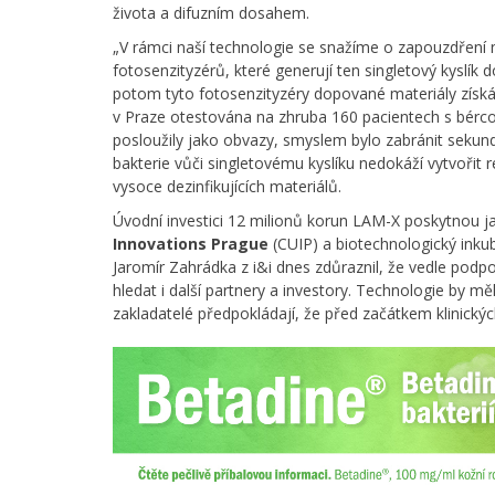
života a difuzním dosahem.
„V rámci naší technologie se snažíme o zapouzdření 
fotosenzityzérů, které generují ten singletový kyslí
potom tyto fotosenzityzéry dopované materiály získáv
v Praze otestována na zhruba 160 pacientech s bérc
posloužily jako obvazy, smyslem bylo zabránit sekundá
bakterie vůči singletovému kyslíku nedokáží vytvořit 
vysoce dezinfikujících materiálů.
Úvodní investici 12 milionů korun LAM-X poskytnou j
Innovations Prague
(CUIP) a biotechnologický inku
Jaromír Zahrádka z i&i dnes zdůraznil, že vedle pod
hledat i další partnery a investory. Technologie by měla
zakladatelé předpokládají, že před začátkem klinickýc