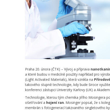
Praha 20. února (ČTK) – Vývoj a příprava
nanotkani
a které budou v medicíně použity například pro výrob
(Light Activated Materials), která vznikla na
Přírodov
takového stupně technologie, kdy bude široce využitel
konferenci zástupci Univerzity Karlovy (UK) a Akademi
Technologie, kterou tým chemika Jiřího Mosingera pop
ošetřování a
hojení ran
. Mosinger popsal, že s kole
membrán s fotogenerací takzvaného singletového kysl