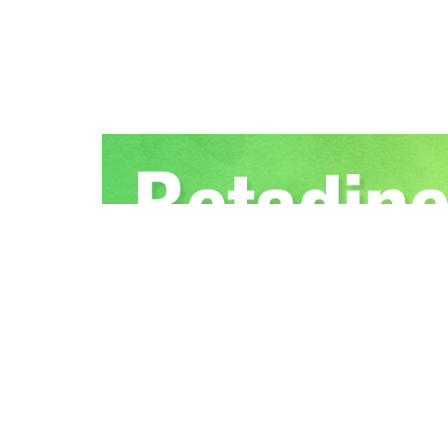
RSS
GDPR