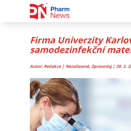
Skip
to
content
Firma Univerzity Karlo
samodezinfekční mater
Autor: Redakce | Nezařazené, Zpravodaj | 20. 2. 2