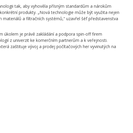
chnologii tak, aby vyhověla přísným standardům a nárokům
 konkrétní produkty. „Nová technologie může být využita nejen
 materiálů a filtračních systémů,“ uzavřel šéf představenstva
ím úkolem je právě zakládání a podpora spin-off firem
logií z univerzit ke komerčním partnerům a k veřejnosti.
která zaštituje vývoj a prodej počítačových her vyvinutých na