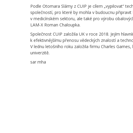
Podle Otomara Slámy z CUIP je cílem „vypilovat“ te
společností, pro které by mohla v budoucnu připravit
v medicínském sektoru, ale také pro výrobu obalových
LAM-X Roman Chaloupka.
Společnost CUIP založila UK v roce 2018. Jejím hlavn
k efektivnějšímu přenosu vědeckých znalostí a techno
V lednu letošního roku založila firmu Charles Games, 
univerzitě.
sar mha