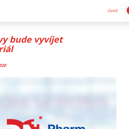
Úvod
vy bude vyvíjet
iál
020