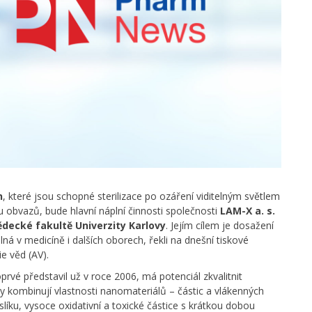
n
, které jsou schopné sterilizace po ozáření viditelným světlem
u obvazů, bude hlavní náplní činnosti společnosti
LAM-X a. s.
ědecké fakultě Univerzity Karlovy
. Jejím cílem je dosažení
ná v medicíně i dalších oborech, řekli na dnešní tiskové
e věd (AV).
rvé představil už v roce 2006, má potenciál zkvalitnit
gy kombinují vlastnosti nanomateriálů – částic a vlákenných
íku, vysoce oxidativní a toxické částice s krátkou dobou