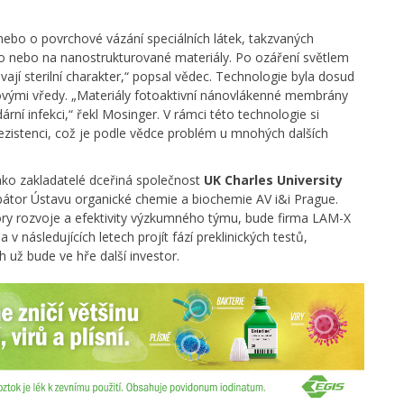
nebo o povrchové vázání speciálních látek, takzvaných
k do nebo na nanostrukturované materiály. Po ozáření světlem
ají sterilní charakter,“ popsal vědec. Technologie byla dosud
ovými vředy. „Materiály fotoaktivní nánovlákenné membrány
rní infekci,“ řekl Mosinger. V rámci této technologie si
rezistenci, což je podle vědce problém u mnohých dalších
ako zakladatelé dceřiná společnost
UK Charles University
bátor Ústavu organické chemie a biochemie AV i&i Prague.
pory rozvoje a efektivity výzkumného týmu, bude firma LAM-X
 v následujících letech projít fází preklinických testů,
h už bude ve hře další investor.