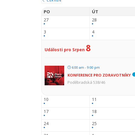
ČERVEN
PO
ÚT
27
28
3
4
8
Události pro Srpen
6:00 am - 9:00 pm
KONFERENCE PRO ZDRAVOTNÍKY
Poděbradská 538/46
10
11
17
18
24
25