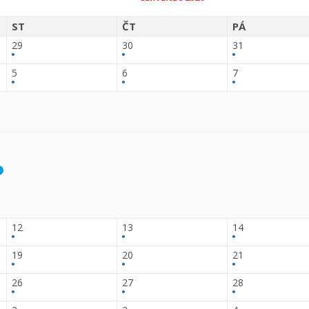
ST
ČT
PÁ
29
30
31
5
6
7
12
13
14
19
20
21
26
27
28