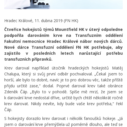
Hradec Králové, 11. dubna 2019 (FN HK)
Čtveřice hokejistů týmů Mountfield HK v úterý odpoledne
podpořila darováním krve na Transfuzním oddělení
Fakultní nemocnice Hradec Králové nábor nových dárců.
Nové dárce Transfuzní oddělení FN HK potřebuje, aby
zajistilo v posledních letech narůstající potřebu
transfuzních přípravků.
Krev daroval například útočník hradeckých hokejistů Matěj
Chalupa, který si svůj první odběr pochvaloval. „Čekal jsem to
horší, ale bylo to dobré, navíc je to pro dobrou věc, takže příště
přijdu určitě zase,“ dodal. Poprvé daroval krev také obránce
Zdeněk Čáp. „Bylo to v pohodě. Spíše mě mrzí, že jsem se
k darování krve nedostal dříve, určitě bych chtěl několikrát ročně
krev darovat. Nikdy nevíte, kdy bude vaše krev potřeba,“ řekl
Čáp.
S hokejisty dorazilo krev darovat i několik fanoušků hokeje. „Já
jsem o darování krve přemýšlela už poměrně dlouho, ale teď se