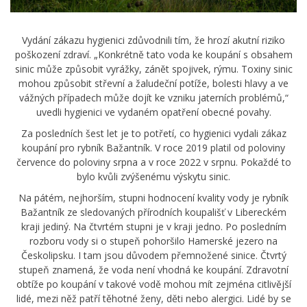
Vydání zákazu hygienici zdůvodnili tím, že hrozí akutní riziko
poškození zdraví. „Konkrétně tato voda ke koupání s obsahem
sinic může způsobit vyrážky, zánět spojivek, rýmu. Toxiny sinic
mohou způsobit střevní a žaludeční potíže, bolesti hlavy a ve
vážných případech může dojít ke vzniku jaterních problémů,“
uvedli hygienici ve vydaném opatření obecné povahy.
Za posledních šest let je to potřetí, co hygienici vydali zákaz
koupání pro rybník Bažantník. V roce 2019 platil od poloviny
července do poloviny srpna a v roce 2022 v srpnu. Pokaždé to
bylo kvůli zvýšenému výskytu sinic.
Na pátém, nejhorším, stupni hodnocení kvality vody je rybník
Bažantník ze sledovaných přírodních koupališť v Libereckém
kraji jediný. Na čtvrtém stupni je v kraji jedno. Po posledním
rozboru vody si o stupeň pohoršilo Hamerské jezero na
Českolipsku. I tam jsou důvodem přemnožené sinice. Čtvrtý
stupeň znamená, že voda není vhodná ke koupání. Zdravotní
obtíže po koupání v takové vodě mohou mít zejména citlivější
lidé, mezi něž patří těhotné ženy, děti nebo alergici. Lidé by se