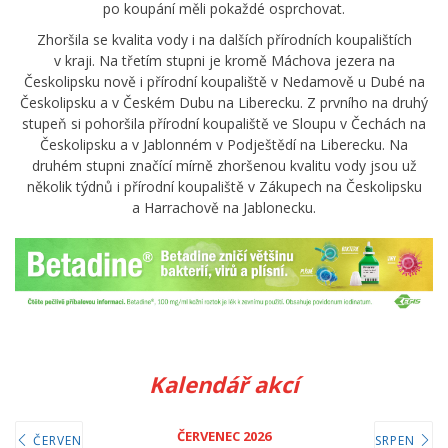
po koupání měli pokaždé osprchovat.
Zhoršila se kvalita vody i na dalších přírodních koupalištích
v kraji. Na třetím stupni je kromě Máchova jezera na
Českolipsku nově i přírodní koupaliště v Nedamově u Dubé na
Českolipsku a v Českém Dubu na Liberecku. Z prvního na druhý
stupeň si pohoršila přírodní koupaliště ve Sloupu v Čechách na
Českolipsku a v Jablonném v Podještědí na Liberecku. Na
druhém stupni značící mírně zhoršenou kvalitu vody jsou už
několik týdnů i přírodní koupaliště v Zákupech na Českolipsku
a Harrachově na Jablonecku.
Kalendář akcí
ČERVENEC 2026
ČERVEN
SRPEN