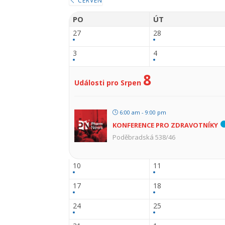
ČERVEN
PO
ÚT
27
28
3
4
8
Události pro Srpen
6:00 am - 9:00 pm
KONFERENCE PRO ZDRAVOTNÍKY
Poděbradská 538/46
10
11
17
18
24
25