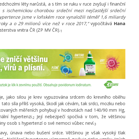
dchozími léty narůstá, a s tím se ruku v ruce zvyšují i finanční
u s ischemickou chorobou srdeční mezi nejčastější srdeční
 hypertenze jsme v loňském roce vynaložili téměř 1,6 miliardy
roky a o 29 milionů více než v roce 2017,“
vypočítává
Hana
isterstva vnitra ČR (ZP MV ČR).
1
uje, jako silou je krev vypuzována srdcem do krevního oběhu
 tato síla příliš vysoká, škodí jak cévám, tak srdci, mozku nebo
 pakovaných měřeních pohybují v hodnotách nad 140/90 mm Hg,
ální hypertenzi.
Její nebezpečí spočívá v tom, že většinou
2
rtiny osob s hypertenzí o své nemoci vůbec neví.
3
lavy, únava nebo bušení srdce. Většinou je však vysoký tlak