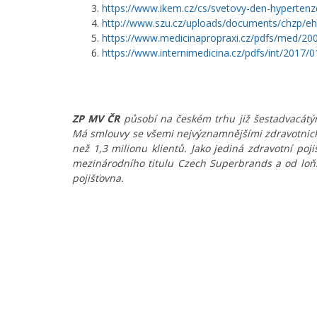
https://www.ikem.cz/cs/svetovy-den-hyperten
http://www.szu.cz/uploads/documents/chzp/e
https://www.medicinapropraxi.cz/pdfs/med/200
https://www.internimedicina.cz/pdfs/int/2017/0
ZP MV ČR
působí na českém trhu již šestadvacátým
Má smlouvy se všemi nejvýznamnějšími zdravotnick
než 1,3 milionu klientů. Jako jediná zdravotní poji
mezinárodního titulu Czech Superbrands a od loňsk
pojišťovna.