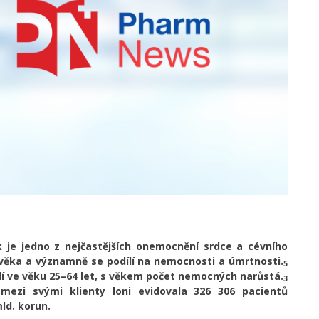
k je jedno z nejčastějších onemocnění srdce a cévního
ověka a významně se podílí na nemocnosti a úmrtnosti.
5
idí ve věku 25–64 let, s věkem počet nemocných narůstá.
3
 mezi svými klienty loni evidovala 326 306 pacientů
mld. korun.