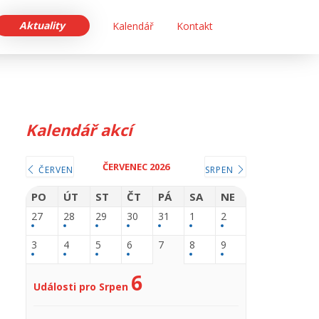
Aktuality
Kalendář
Kontakt
Kalendář akcí
ČERVENEC 2026
ČERVEN
SRPEN
PO
ÚT
ST
ČT
PÁ
SA
NE
27
28
29
30
31
1
2
3
4
5
6
7
8
9
6
Události pro Srpen