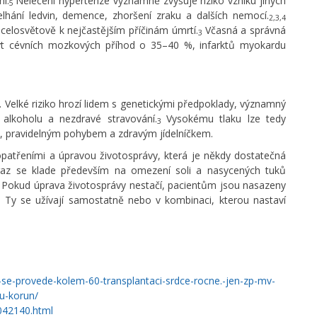
í.
Neléčení hypertenze významně zvyšuje riziko vzniku jiných
5
lhání ledvin, demence, zhoršení zraku a dalších nemocí.
2,3,4
celosvětově k nejčastějším příčinám úmrtí.
Včasná a správná
3
kyt cévních mozkových příhod o 35–40 %, infarktů myokardu
. Velké riziko hrozí lidem s genetickými předpoklady, významný
alkoholu a nezdravé stravování.
Vysokému tlaku lze tedy
3
 pravidelným pohybem a zdravým jídelníčkem.
patřeními a úpravou životosprávy, která je někdy dostatečná
Důraz se klade především na omezení soli a nasycených tuků
Pokud úprava životosprávy nestačí, pacientům jsou nasazeny
6
in. Ty se užívají samostatně nebo v kombinaci, kterou nastaví
-se-provede-kolem-60-transplantaci-srdce-rocne.-jen-zp-mv-
nu-korun/
042140.html