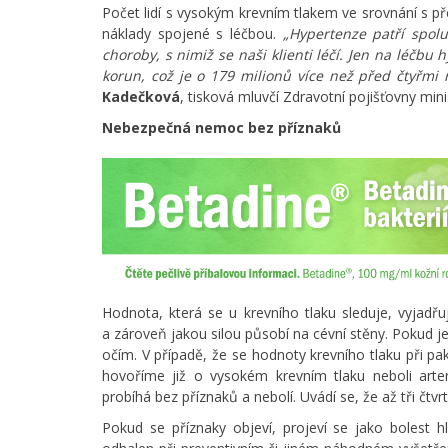
Počet lidí s vysokým krevním tlakem ve srovnání s pře
náklady spojené s léčbou.
„Hypertenze patří spol
choroby, s nimiž se naši klienti léčí. Jen na léčbu
korun, což je o 179 milionů více než před čtyřmi 
Kadečková
, tisková mluvčí Zdravotní pojišťovny min
Nebezpečná nemoc bez příznaků
Hodnota, která se u krevního tlaku sleduje, vyjadř
a zároveň jakou silou působí na cévní stěny. Pokud je
očím. V případě, že se hodnoty krevního tlaku při
hovoříme již o vysokém krevním tlaku neboli arteri
probíhá bez příznaků a nebolí. Uvádí se, že až tři čtv
Pokud se příznaky objeví, projeví se jako bolest h