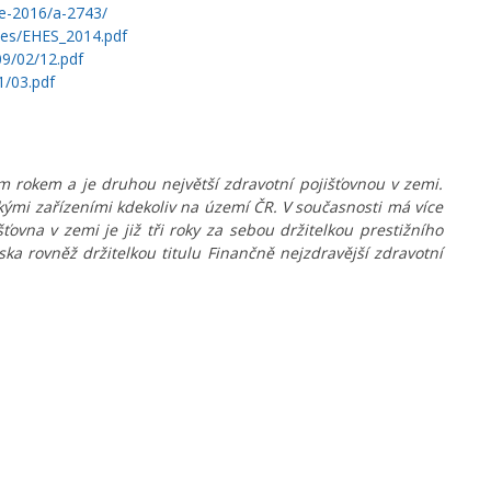
ze-2016/a-2743/
hes/EHES_2014.pdf
9/02/12.pdf
1/03.pdf
 rokem a je druhou největší zdravotní pojišťovnou v zemi.
ými zařízeními kdekoliv na území ČR. V současnosti má více
šťovna v zemi je již tři roky za sebou držitelkou prestižního
a rovněž držitelkou titulu Finančně nejzdravější zdravotní