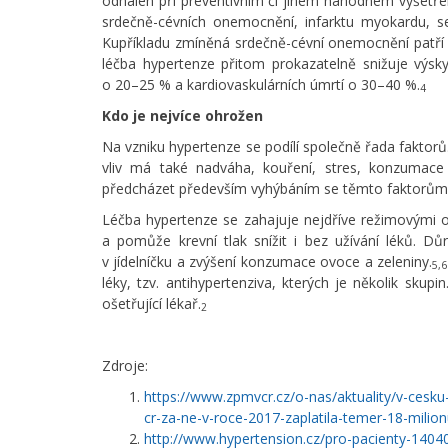
odhalen při preventivním či jiném náhodném vyšetřen
srdečně-cévních onemocnění, infarktu myokardu, se
Kupříkladu zmíněná srdečně-cévní onemocnění patří 
léčba hypertenze přitom prokazatelně snižuje výs
o 20–25 % a kardiovaskulárních úmrtí o 30–40 %.
4
Kdo je nejvíce ohrožen
Na vzniku hypertenze se podílí společně řada faktorů
vliv má také nadváha, kouření, stres, konzumace 
předcházet především vyhýbáním se těmto faktorům,
Léčba hypertenze se zahajuje nejdříve režimovými o
a pomůže krevní tlak snížit i bez užívání léků. 
v jídelníčku a zvýšení konzumace ovoce a zeleniny.
5,
léky, tzv. antihypertenziva, kterých je několik skup
ošetřující lékař.
2
Zdroje:
https://www.zpmvcr.cz/o-nas/aktuality/v-cesku
cr-za-ne-v-roce-2017-zaplatila-temer-18-milio
http://www.hypertension.cz/pro-pacienty-1404