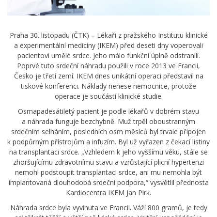
Praha 30. listopadu (ČTK) – Lékaři z pražského Institutu klinické
a experimentální medicíny (IKEM) před deseti dny voperovali
pacientovi umělé srdce. Jeho málo funkční úplně odstranili.
Poprvé tuto srdeční náhradu použili v roce 2013 ve Francii,
Česko je třetí zemí. IKEM dnes unikátní operaci představil na
tiskové konferenci. Náklady nenese nemocnice, protože
operace je součástí klinické studie.
Osmapadesátiletý pacient je podle lékařů v dobrém stavu
a náhrada funguje bezchybně. Muž trpěl oboustranným
srdečním selháním, posledních osm měsíců byl trvale připojen
k podpůrným přístrojům a infuzím. Byl už vyřazen z čekací listiny
na transplantaci srdce. „Vzhledem k jeho vyššímu věku, stále se
zhoršujícímu zdravotnímu stavu a vzrůstající plicní hypertenzi
nemohl podstoupit transplantaci srdce, ani mu nemohla být
implantovaná dlouhodobá srdeční podpora,“ vysvětlil přednosta
Kardiocentra IKEM Jan Pirk.
Náhrada srdce byla vyvinuta ve Francii. Váží 800 gramů, je tedy