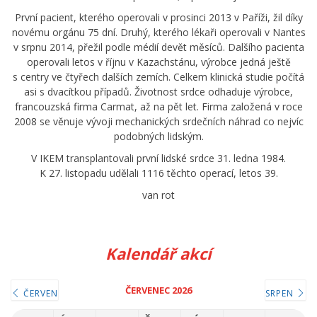
První pacient, kterého operovali v prosinci 2013 v Paříži, žil díky
novému orgánu 75 dní. Druhý, kterého lékaři operovali v Nantes
v srpnu 2014, přežil podle médií devět měsíců. Dalšího pacienta
operovali letos v říjnu v Kazachstánu, výrobce jedná ještě
s centry ve čtyřech dalších zemích. Celkem klinická studie počítá
asi s dvacítkou případů. Životnost srdce odhaduje výrobce,
francouzská firma Carmat, až na pět let. Firma založená v roce
2008 se věnuje vývoji mechanických srdečních náhrad co nejvíc
podobných lidským.
V IKEM transplantovali první lidské srdce 31. ledna 1984.
K 27. listopadu udělali 1116 těchto operací, letos 39.
van rot
Kalendář akcí
ČERVENEC 2026
ČERVEN
SRPEN