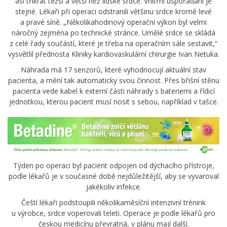
asi třikrát těžší a větší než lidské srdce. Vnitřní uspořádání je
stejné. Lékaři při operaci odstranili většinu srdce kromě levé
a pravé síně. „Několikahodinový operační výkon byl velmi
náročný zejména po technické stránce. Umělé srdce se skládá
z celé řady součástí, které je třeba na operačním sále sestavit,“
vysvětlil přednosta Kliniky kardiovaskulární chirurgie Ivan Netuka.
Náhrada má 17 senzorů, které vyhodnocují aktuální stav
pacienta, a mění tak automaticky svou činnost. Přes břišní stěnu
pacienta vede kabel k externí části náhrady s bateriemi a řídicí
jednotkou, kterou pacient musí nosit s sebou, například v tašce.
Týden po operaci byl pacient odpojen od dýchacího přístroje,
podle lékařů je v současné době nejdůležitější, aby se vyvaroval
jakékoliv infekce.
Čeští lékaři podstoupili několikaměsíční intenzivní trénink
u výrobce, srdce voperovali teleti. Operace je podle lékařů pro
českou medicínu převratná, v plánu mají další.