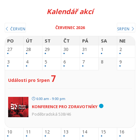
Kalendář akcí
ČERVENEC 2026
ČERVEN
SRPEN
PO
ÚT
ST
ČT
PÁ
SA
NE
27
28
29
30
31
1
2
3
4
5
6
7
8
9
7
Události pro Srpen
6:00 am - 9:00 pm
KONFERENCE PRO ZDRAVOTNÍKY
Poděbradská 538/46
10
11
12
13
14
15
16