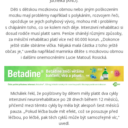
Juchelka (ANO).
Děti s dětskou mozkovou obrnou nebo jiným poškozením
mozku mají problémy například s polykáním, rozvojem řeči,
opožďuje se jejich pohybový vývoj, mohou mít i problémy
s chápáním toho, co se kolem nich děje. Intenzivní rehabilitaci si
dosud rodiče musí platit sami. Peníze shánějí různými způsoby,
za měsíční rehabilitaci platí více než 60.000 korun. „Dokonce
ještě stále sbíráme víčka. Nějaká malá částka z toho ještě
občas je,“ uvedla například maminka dítěte s mozkovou obrnou
i dalšími onemocněními Lucie Matouš Rosická.
Michálek řekl, že pojišťovny by dětem měly platit dva cykly
intenzivní neurorehabilitace po 28 dnech během 12 měsíců,
přičemž mezi těmito cykly by měla být alespoň šest měsíců
pauza. „Pokud léčba bude mít efekt, což se posuzuje před
léčbou, po léčbě, pak těch cyklů může být samozřejmě víc,“
uvedl.