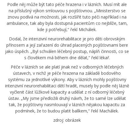
Podle něj může být tato péče hrazena i v lázních. Musí mít ale
na příslušný výkon smlouvou s pojišťovnou. „Ministerstvo se
znovu podívá na možnosti, jak rozšířit tuto péči například i na
ambulance, tak aby byla dostupná pacientům co nejblíže, tam,
kde ji potřebují,“ řekl Michálek.
Dodal, že intenzivní neurorehabilitace je pro děti obrovským
přínosem a její zařazení do úhrad placených pojišťovnami bere
jako úspěch. „Byl schválen léčebný postup, náplň činnosti, co se
s člověkem má během dne dělat,“ řekl lékař.
Péče v lázních se ale platí jinak než v odborných léčebných
ústavech, v nichž je péče hrazena na základě bodového
systému za jednotlivé výkony. Aby v lázních mohly pojišťovny
intenzivní neurorehabilitaci dětí hradit, musely by podle něj lázně
vyčlenit část lůžkové kapacity a udělat z ní odborný léčebný
ústav. „My jsme předložili druhý návrh, že to samé lze udělat
tak, že pojišťovny nasmlouvají v lázních nějakou kapacitu za
podmínek, že to budou platit balíkem,“ řekl Machálek.
zdroj: obrázek