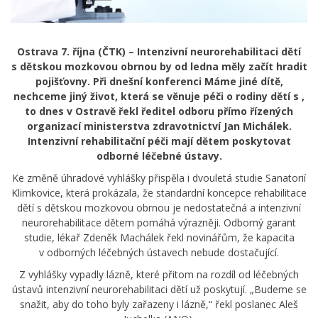
Ostrava 7. října (ČTK) – Intenzivní neurorehabilitaci dětí
s dětskou mozkovou obrnou by od ledna měly začít hradit
pojišťovny. Při dnešní konferenci Máme jiné dítě,
nechceme jiný život, která se věnuje péči o rodiny dětí s ,
to dnes v Ostravě řekl ředitel odboru přímo řízených
organizací ministerstva zdravotnictví Jan Michálek.
Intenzivní rehabilitační péči mají dětem poskytovat
odborné léčebné ústavy.
Ke změně úhradové vyhlášky přispěla i dvouletá studie Sanatorií
Klimkovice, která prokázala, že standardní koncepce rehabilitace
dětí s dětskou mozkovou obrnou je nedostatečná a intenzivní
neurorehabilitace dětem pomáhá výrazněji. Odborný garant
studie, lékař Zdeněk Machálek řekl novinářům, že kapacita
v odborných léčebných ústavech nebude dostačující.
Z vyhlášky vypadly lázně, které přitom na rozdíl od léčebných
ústavů intenzivní neurorehabilitaci dětí už poskytují. „Budeme se
snažit, aby do toho byly zařazeny i lázně,“ řekl poslanec Aleš