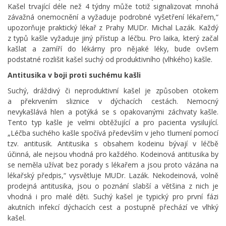
Kašel trvající déle než 4 týdny může totiž signalizovat mnohá
závažná onemocnění a vyžaduje podrobné vyšetření lékařem,“
upozorňuje praktický lékař z Prahy MUDr. Michal Lazák. Každý
z typů kašle vyžaduje jiný přístup a léčbu. Pro laika, který začal
kašlat a zamíří do lékárny pro nějaké léky, bude ovšem
podstatné rozlišit kašel suchý od produktivního (vlhkého) kašle.
Antitusika v boji proti suchému kašli
Suchý, dráždivý či neproduktivní kašel je způsoben otokem
a překrvením sliznice v dýchacích cestách. Nemocný
nevykašlává hlen a potýká se s opakovanými záchvaty kašle.
Tento typ kašle je velmi obtěžující a pro pacienta vysilující.
„Léčba suchého kašle spočívá především v jeho tlumení pomocí
tzv. antitusik. Antitusika s obsahem kodeinu bývají v léčbě
účinná, ale nejsou vhodná pro každého. Kodeinová antitusika by
se neměla užívat bez porady s lékařem a jsou proto vázána na
lékařský předpis,“ vysvětluje MUDr. Lazák. Nekodeinová, volně
prodejná antitusika, jsou o poznání slabší a většina z nich je
vhodná i pro malé děti. Suchý kašel je typický pro první fázi
akutních infekcí dýchacích cest a postupně přechází ve vlhký
kašel.