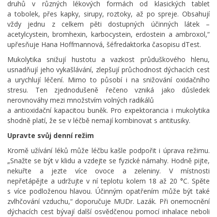
druhů v různých lékových formách od klasických tablet
a tobolek, přes kapky, sirupy, roztoky, až po spreje. Obsahují
vždy jednu z celkem pěti dostupných účinných látek –
acetylcystein, bromhexin, karbocystein, erdostein a ambroxol,“
upřesňuje Hana Hoffmannová, šéfredaktorka časopisu dTest.
Mukolytika snižují hustotu a vazkost průduškového hlenu,
usnadňují jeho vykašlávání, zlepšují průchodnost dýchacích cest
a urychlují léčení. Mimo to působí i na snižování oxidačního
stresu. Ten zjednodušeně řečeno vzniká jako důsledek
nerovnováhy mezi množstvím volných radikálů
a antioxidační kapacitou buněk. Pro expektorancia i mukolytika
shodně platí, že se v léčbě nemají kombinovat s antitusiky.
Upravte svůj denní režim
Kromě užívání léků může léčbu kašle podpořit i úprava režimu.
„Snažte se být v klidu a vzdejte se fyzické námahy. Hodně pijte,
nekuřte a jezte více ovoce a zeleniny. V místnosti
nepřetápějte a udržujte v ní teplotu kolem 18 až 20 °C. Spěte
s více podloženou hlavou. Účinným opatřením může být také
zvlhčování vzduchu,“ doporučuje MUDr. Lazák. Při onemocnění
dýchacích cest bývají další osvědčenou pomocí inhalace neboli