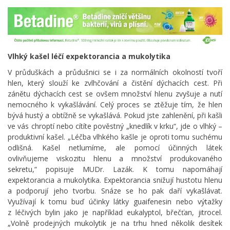
Vlhký kašel léčí expektorancia a mukolytika
V průduškách a průdušnici se i za normálních okolností tvoří
hlen, který slouží ke zvlhčování a čistění dýchacích cest. Při
zánětu dýchacích cest se ovšem množství hlenu zvyšuje a nutí
nemocného k vykašlávání. Celý proces se ztěžuje tím, že hlen
bývá hustý a obtížně se vykašlává. Pokud jste zahlenění, při kašli
ve vás chroptí nebo cítíte pověstný „knedlík v krku“, jde o vlhký –
produktivní kašel. „Léčba vlhkého kašle je oproti tomu suchému
odlišná. Kašel netlumíme, ale pomocí účinných látek
ovlivňujeme viskozitu hlenu a množství produkovaného
sekretu,“ popisuje MUDr. Lazák. K tomu napomáhají
expektorancia a mukolytika. Expektorancia snižují hustotu hlenu
a podporují jeho tvorbu. Snáze se ho pak daří vykašlávat.
Využívají k tomu buď účinky látky guaifenesin nebo výtažky
z léčivých bylin jako je například eukalyptol, břečťan, jitrocel.
„Volně prodejných mukolytik je na trhu hned několik desítek