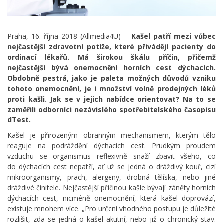
Praha, 16. října 2018 (Allmedia4U) –
Kašel patří mezi vůbec
nejčastější zdravotní potíže, které přivádějí pacienty do
ordinací lékařů. Má širokou škálu příčin, přičemž
nejčastější bývá onemocnění horních cest dýchacích.
Obdobně pestrá, jako je paleta možných důvodů vzniku
tohoto onemocnění, je i množství volně prodejných léků
proti kašli. Jak se v jejich nabídce orientovat? Na to se
zaměřili odborníci nezávislého spotřebitelského časopisu
dTest.
Kašel je přirozeným obranným mechanismem, kterým tělo
reaguje na podráždění dýchacích cest. Prudkým proudem
vzduchu se organismus reflexivně snaží zbavit všeho, co
do dýchacích cest nepatří, ať už se jedná o dráždivý kouř, cizí
mikroorganismy, prach, alergeny, drobná tělíska, nebo jiné
dráždivé činitele. Nejčastější příčinou kašle bývají záněty horních
dýchacích cest, nicméně onemocnění, která kašel doprovází,
existuje mnohem více. „Pro určení vhodného postupu je důležité
rozlišit, zda se jedná o kašel akutní, nebo již o chronický stav.