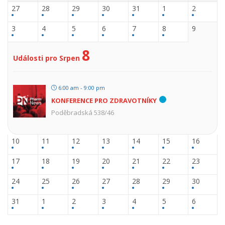
27
28
29
30
31
1
2
3
4
5
6
7
8
9
8
Události pro Srpen
6:00 am - 9:00 pm
KONFERENCE PRO ZDRAVOTNÍKY
Poděbradská 538/46
10
11
12
13
14
15
16
17
18
19
20
21
22
23
24
25
26
27
28
29
30
31
1
2
3
4
5
6