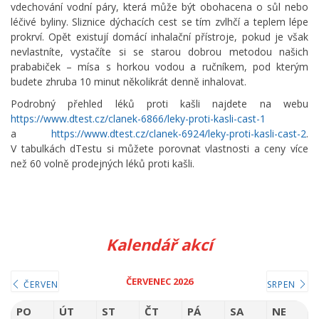
vdechování vodní páry, která může být obohacena o sůl nebo
léčivé byliny. Sliznice dýchacích cest se tím zvlhčí a teplem lépe
prokrví. Opět existují domácí inhalační přístroje, pokud je však
nevlastníte, vystačíte si se starou dobrou metodou našich
prababiček – mísa s horkou vodou a ručníkem, pod kterým
budete zhruba 10 minut několikrát denně inhalovat.
Podrobný přehled léků proti kašli najdete na webu
https://www.dtest.cz/clanek-6866/leky-proti-kasli-cast-1
a
https://www.dtest.cz/clanek-6924/leky-proti-kasli-cast-2
.
V tabulkách dTestu si můžete porovnat vlastnosti a ceny více
než 60 volně prodejných léků proti kašli.
Kalendář akcí
ČERVENEC 2026
ČERVEN
SRPEN
PO
ÚT
ST
ČT
PÁ
SA
NE