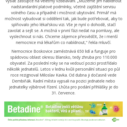
vyslat zástupce na veletrhy vzdělávání. „Můžeme jim nabídnout
nadstandardní platové podmínky, včetně zajištění servisu
volného času a případně i možnost ubytování. Primář má
možnost vybudovat si oddělení tak, jak bude potřebovat, aby to
splňovalo jeho lékařskou vizi. Vše je nyní o dohodě, stačí
zavolat a sejít se. A možná v první fázi nedat na pomluvy, ale
vyslechnout si nás. Chceme zájemce přesvědčit, že i menší
nemocnice má lékařům co nabídnout,“ řekla mluvčí.
Nemocnice Boskovice zaměstnává 650 lidí a funguje pro
spádovou oblast okresu Blansko, tedy zhruba pro 110.000
obyvatel. Za poslední roky se na vedoucí pozici prostřídalo
několik jednatelů. Letos v lednu kvůli personální situaci po půl
roce rezignoval Miloslav Kavka. Od dubna ji dočasně vede
Dembiňák. Radní města vypsali na pozici jednatele nebo
jednatelky výběrové řízení. Lhůta pro podání přihlášky je do
31. července.