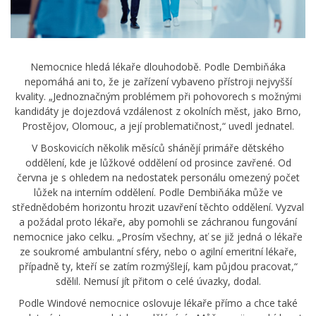
Nemocnice hledá lékaře dlouhodobě. Podle Dembiňáka
nepomáhá ani to, že je zařízení vybaveno přístroji nejvyšší
kvality. „Jednoznačným problémem při pohovorech s možnými
kandidáty je dojezdová vzdálenost z okolních měst, jako Brno,
Prostějov, Olomouc, a její problematičnost,“ uvedl jednatel.
V Boskovicích několik měsíců shánějí primáře dětského
oddělení, kde je lůžkové oddělení od prosince zavřené. Od
června je s ohledem na nedostatek personálu omezený počet
lůžek na interním oddělení. Podle Dembiňáka může ve
střednědobém horizontu hrozit uzavření těchto oddělení. Vyzval
a požádal proto lékaře, aby pomohli se záchranou fungování
nemocnice jako celku. „Prosím všechny, ať se již jedná o lékaře
ze soukromé ambulantní sféry, nebo o agilní emeritní lékaře,
případně ty, kteří se zatím rozmýšlejí, kam půjdou pracovat,“
sdělil. Nemusí jít přitom o celé úvazky, dodal.
Podle Windové nemocnice oslovuje lékaře přímo a chce také