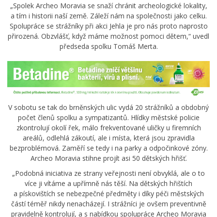
„Spolek Archeo Moravia se snaží chránit archeologické lokality,
a tím i historii naší země. Záleží nám na společnosti jako celku.
Spolupráce se strážníky při akci Jehla je pro nás proto naprosto
přirozená. Obzvlášť, když máme možnost pomoci dětem,“ uvedl
předseda spolku Tomáš Merta.
V sobotu se tak do brněnských ulic vydá 20 strážníků a obdobný
počet členů spolku a sympatizantů. Hlídky městské policie
zkontrolují okolí řek, málo frekventované uličky u firemních
areálů, odlehlá zákoutí, ale i místa, která jsou zpravidla
bezproblémová. Zaměří se tedy i na parky a odpočinkové zóny.
Archeo Moravia stihne projít asi 50 dětských hřišť.
„Podobná iniciativa ze strany veřejnosti není obvyklá, ale o to
více ji vítáme a upřímně nás těší. Na dětských hřištích
a pískovištích se nebezpečné předměty i díky péči městských
částí téměř nikdy nenacházejí. I strážníci je ovšem preventivně
pravidelně kontrolují, a s nabídkou spolupráce Archeo Moravia