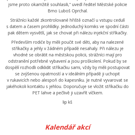
jsme proto okamžitě souhlasili,“ uvedl ředitel Městské policie
Brno Luboš Oprchal.
Strážníci každé zkontrolované hřiště označí u vstupu cedulí
s datem a časem prohlídky. Jednoduchý komiks ve spodní části
pak dětem vysvětlí, jak se chovat při nálezu injekční stříkačky.
Především rodiče by měli poučit své děti, aby na nalezené
stříkačky a jehly v žádném případě nesahaly. Při nálezu je
vhodné se obrátit na městskou policii, strážníci mají pro
odstranění potřebné vybavení a jsou proškolení. Pokud by se
dospělí rozhodli odklidit stříkačku sami, vždy by měli postupovat
se zvýšenou opatrností a v ideálním případě ji uchopit
v rukavicích nebo alespoň do kapesníku. Je nutné vyvarovat se
jakéhokoli kontaktu s jehlou. Doporučuje se vložit stříkačku do
PET lahve a pečlivě ji uzavřít víčkem.
lip kš
Kalendář akcí