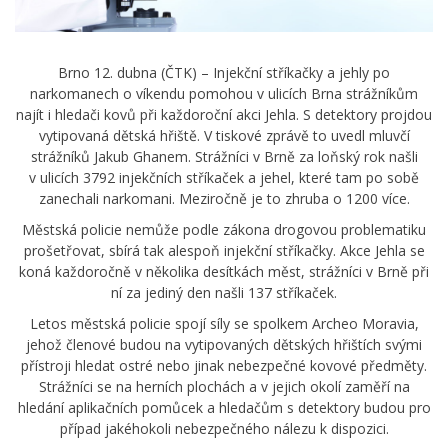
Brno 12. dubna (ČTK) – Injekční stříkačky a jehly po
narkomanech o víkendu pomohou v ulicích Brna strážníkům
najít i hledači kovů při každoroční akci Jehla. S detektory projdou
vytipovaná dětská hřiště. V tiskové zprávě to uvedl mluvčí
strážníků Jakub Ghanem. Strážníci v Brně za loňský rok našli
v ulicích 3792 injekčních stříkaček a jehel, které tam po sobě
zanechali narkomani. Meziročně je to zhruba o 1200 více.
Městská policie nemůže podle zákona drogovou problematiku
prošetřovat, sbírá tak alespoň injekční stříkačky. Akce Jehla se
koná každoročně v několika desítkách měst, strážníci v Brně při
ní za jediný den našli 137 stříkaček.
Letos městská policie spojí síly se spolkem Archeo Moravia,
jehož členové budou na vytipovaných dětských hřištích svými
přístroji hledat ostré nebo jinak nebezpečné kovové předměty.
Strážníci se na herních plochách a v jejich okolí zaměří na
hledání aplikačních pomůcek a hledačům s detektory budou pro
případ jakéhokoli nebezpečného nálezu k dispozici.