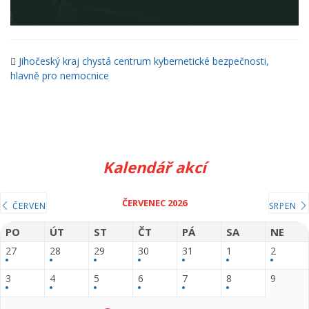
Jihočeský kraj chystá centrum kybernetické bezpečnosti,
hlavně pro nemocnice
Kalendář akcí
ČERVENEC 2026
ČERVEN
SRPEN
PO
ÚT
ST
ČT
PÁ
SA
NE
27
28
29
30
31
1
2
3
4
5
6
7
8
9