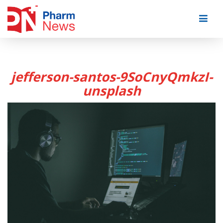
Skip
to
content
jefferson-santos-9SoCnyQmkzI-
unsplash