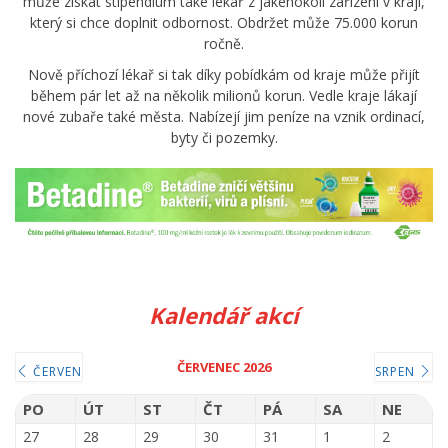
může získat stipendium také lékař z jakéhokoli zařízení v kraji,
který si chce doplnit odbornost. Obdržet může 75.000 korun
ročně.
Nově příchozí lékař si tak díky pobídkám od kraje může přijít
během pár let až na několik milionů korun. Vedle kraje lákají
nové zubaře také města. Nabízejí jim peníze na vznik ordinací,
byty či pozemky.
Kalendář akcí
ČERVENEC 2026
ČERVEN
SRPEN
PO
ÚT
ST
ČT
PÁ
SA
NE
27
28
29
30
31
1
2