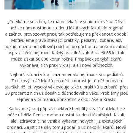
„Potýkáme se s tím, že máme lékaře v seniorním věku. Dříve,
než se nám dostanou studenti lékařských fakult do regionů
a začnou provozovat praxi, tak potřebujeme překlenout období.
Motivujeme právě stávající praktiky, pediatry i zubaře, aby
pokud možno odložili svůj odchod do důchodu a pokračovali dál
v praxi,“ řekl hejtman. Každý praktik či zubař starší 65 let tak
může získat 50.000 korun ročně. Příspěvek se týká lékařů
vykonávajících praxi v kraji, ale i nově příchozích.
Nejhorší situaci v kraji zaznamenalo hejtmanství u pediatrů.
Z celkových 49 lékařů pro děti a dorost je téměř polovina
starších 65 let. Vysoký věk eviduje také u praktiků a zubařů, přes
30 procent z nich už dosáhlo důchodového věku. Problémy jsou
zejména v příhraničí, konkrétně v okolí Aše a Kraslic.
Karlovarský kraj připravil některé benefity k zajištění lékařské
péče už dřív. Peníze mohou dostat studenti lékařských fakult,
ale i zdravotníci na vznik a vybavení nových i již existujících
ordinací. Zajistit se díky tomu podařilo už několik lékařů. Nově