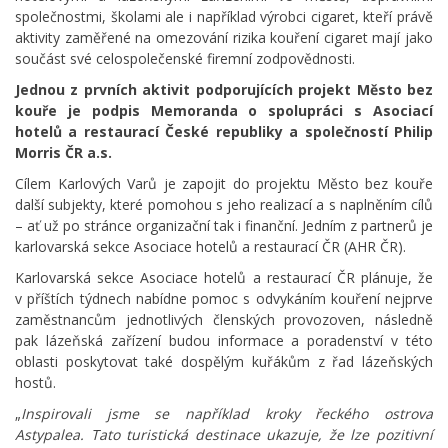
společnostmi, školami ale i například výrobci cigaret, kteří právě
aktivity zaměřené na omezování rizika kouření cigaret mají jako
součást své celospolečenské firemní zodpovědnosti.
Jednou z prvních aktivit podporujících projekt Město bez
kouře je podpis Memoranda o spolupráci s Asociací
hotelů a restaurací České republiky a společností Philip
Morris ČR a.s.
Cílem Karlových Varů je zapojit do projektu Město bez kouře
další subjekty, které pomohou s jeho realizací a s naplněním cílů
– ať už po stránce organizační tak i finanční. Jedním z partnerů je
karlovarská sekce Asociace hotelů a restaurací ČR (AHR ČR).
Karlovarská sekce Asociace hotelů a restaurací ČR plánuje, že
v příštích týdnech nabídne pomoc s odvykáním kouření nejprve
zaměstnancům jednotlivých členských provozoven, následně
pak lázeňská zařízení budou informace a poradenství v této
oblasti poskytovat také dospělým kuřákům z řad lázeňských
hostů.
„
Inspirovali jsme se například kroky řeckého ostrova
Astypalea. Tato turistická destinace ukazuje, že lze pozitivní