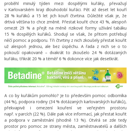
proběhl minulý týden mezi dospělými kuřáky, převažují
v Karlovarském kraji dlouhodobí kuřáci. Pět až deset let kouří
28 % kuřáků a 15 let jich kouří čtvrtina. Důležité však je, že
drtivá většina to chce změnit. Přestat kouřit chce 43 %, alespoň
omezit 29 % a přejít na méně rizikové formy užívání tabáku
15 % dospělých kuřáků. Shodují se však, že přitom potřebují
něčí pomoc a podporu. Tři čtvrtiny z nich zkoušely přestat kouřit
už alespoň jednou, ale bez úspěchu. A řada z nich se o to
pokouší opakovaně – dvakrát to zkoušelo 24 % dotázaných
kuřáku, třikrát 20 % a téměř 6 % dokonce více jak desetkrát.
A co by kuřákům pomohlo? Je to především pomoc odborníka
(44 %), podpora rodiny (34 % dotázaných karlovarských kuřáků),
překvapivě i omezení kouření ve veřejném prostoru
např. v parcích (22 %). Dále pak více informací, jak přestat kouřit
a podpora v zaměstnání (shodně 13 %). Otvírá se zde tedy
prostor pro pomoc ze strany města, zaměstnavatelů a dalších