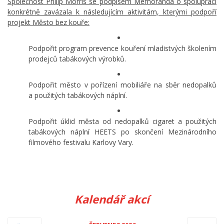
Společnost Philip Morris se podpisem Memoranda o spolupráci
konkrétně zavázala k následujícím aktivitám, kterými podpoří
projekt Město bez kouře:
Podpořit program prevence kouření mladistvých školením
prodejců tabákových výrobků.
Podpořit město v pořízení mobiliáře na sběr nedopalků
a použitých tabákových náplní.
Podpořit úklid města od nedopalků cigaret a použitých
tabákových náplní HEETS po skončení Mezinárodního
filmového festivalu Karlovy Vary.
Kalendář akcí