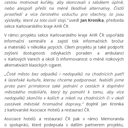
cestou motivovat kuřáky, aby skoncovali s tabákem úplně,
nebo alespoň přešli na méně škodlivé alternativy. Čistší
prostředí a více čerstvého vzduchu pro všechny, to jsou
výsledky, které za toto úsilí stojí,“
uvedl
Jan Kronika
, předseda
sekce Karlovarského kraje AHR ČR.
V rámci projektu sekce Karlovarského kraje AHR ČR uspořádá
informační semináře a zajistí tisk informačních brožur
a materiálů v několika jazycích. Cílem projektu je také podpořit
zvýšení dostupnosti odvykacích poraden a ambulancí
v Karlových Varech a okolí či informovanost o méně rizikových
alternativách klasických cigaret.
„
Čisté město bez odpadků i nedopalků na chodnících patří
k lázeňské kultuře, kterou chceme podporovat. Nabídli jsme
proto paní primátorce také jednání o cestách k doplnění
městského mobiliáře, který by pomohl k tomu, aby více
nedopalků skončilo v koších a nikoli na chodnících či v okolí
zastávek městské hromadné dopravy,“
doplnil Jan Kronika
z karlovarské Asociace Hotelů a restaurací ČR.
Asociace hotelů a restaurací ČR pak v rámci Memoranda
o spolupráci, které podepsala s dalším partnerem projektu,