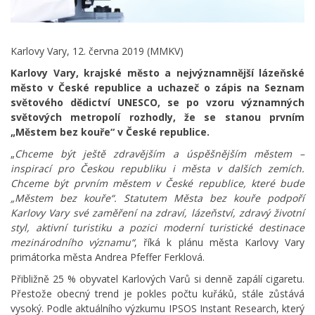
Karlovy Vary, 12. června 2019 (MMKV)
Karlovy Vary, krajské město a nejvýznamnější lázeňské
město v České republice a uchazeč o zápis na Seznam
světového dědictví UNESCO, se po vzoru významných
světových metropolí rozhodly, že se stanou prvním
„Městem bez kouře“ v České republice.
„
Chceme být ještě zdravějším a úspěšnějším městem –
inspirací pro Českou republiku i města v dalších zemích.
Chceme být prvním městem v České republice, které bude
„Městem bez kouře“. Statutem Města bez kouře podpoří
Karlovy Vary své zaměření na zdraví, lázeňství, zdravý životní
styl, aktivní turistiku a pozici moderní turistické destinace
mezinárodního významu“
, říká k plánu města Karlovy Vary
primátorka města Andrea Pfeffer Ferklová.
Přibližně 25 % obyvatel Karlových Varů si denně zapálí cigaretu.
Přestože obecný trend je pokles počtu kuřáků, stále zůstává
vysoký. Podle aktuálního výzkumu IPSOS Instant Research, který