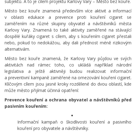
subjektů. A to je cílem projektu Karlovy Vary – Město bez kouře.
Město bez kouře znamená především více aktivit a informací
v oblasti edukace a prevence proti kouření cigaret se
zaměřením na různé skupiny obyvatel a návštěvníků města
Karlovy Vary. Znamená to také aktivity zaměřené na stávající
dospělé kuřáky cigaret s cílem, aby s kouřením cigaret přestali
nebo, pokud to nedokážou, aby dali přednost méně rizikovým
alternativám.
Město bez kouře znamená, že Karlovy Vary půjdou ve svých
aktivitách nad rámec toho, co ukládá například národní
legislativa a ještě aktivněji budou realizovat informační
a preventivní kampaně zaměřené na omezování kouření cigaret.
Klíčovým cílem jsou jasné kroky rozdělené do dvou oblastí, kde
může město přijímat účinná opatření:
Prevence kouření a ochrana obyvatel a návštěvníků před
pasivním kouřením:
Informační kampaň o škodlivosti kouření a pasivního
kouření pro obyvatele a návštěvníky.