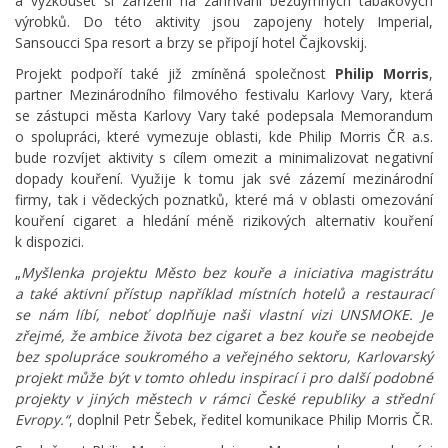
a vyzkoušet si zařízení na zahřívání bezdýmných tabákových
výrobků. Do této aktivity jsou zapojeny hotely Imperial,
Sansoucci Spa resort a brzy se připojí hotel Čajkovskij.
Projekt podpoří také již zmíněná společnost
Philip Morris
,
partner Mezinárodního filmového festivalu Karlovy Vary, která
se zástupci města Karlovy Vary také podepsala Memorandum
o spolupráci, které vymezuje oblasti, kde Philip Morris ČR a.s.
bude rozvíjet aktivity s cílem omezit a minimalizovat negativní
dopady kouření. Využije k tomu jak své zázemí mezinárodní
firmy, tak i vědeckých poznatků, které má v oblasti omezování
kouření cigaret a hledání méně rizikových alternativ kouření
k dispozici.
„
Myšlenka projektu Město bez kouře a iniciativa magistrátu
a také aktivní přístup například místních hotelů a restaurací
se nám líbí, neboť doplňuje naši vlastní vizi UNSMOKE. Je
zřejmé, že ambice života bez cigaret a bez kouře se neobejde
bez spolupráce soukromého a veřejného sektoru, Karlovarský
projekt může být v tomto ohledu inspirací i pro další podobné
projekty v jiných městech v rámci České republiky a střední
Evropy.“
, doplnil Petr Šebek, ředitel komunikace Philip Morris ČR.