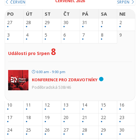
ČERVENEC 2026
ČERVEN
SRPEN
PO
ÚT
ST
ČT
PÁ
SA
NE
27
28
29
30
31
1
2
3
4
5
6
7
8
9
8
Události pro Srpen
6:00 am - 9:00 pm
KONFERENCE PRO ZDRAVOTNÍKY
Poděbradská 538/46
10
11
12
13
14
15
16
17
18
19
20
21
22
23
24
25
26
27
28
29
30