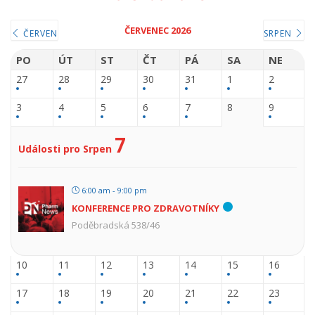
ČERVENEC 2026
ČERVEN
SRPEN
PO
ÚT
ST
ČT
PÁ
SA
NE
27
28
29
30
31
1
2
3
4
5
6
7
8
9
7
Události pro Srpen
6:00 am - 9:00 pm
KONFERENCE PRO ZDRAVOTNÍKY
Poděbradská 538/46
10
11
12
13
14
15
16
17
18
19
20
21
22
23