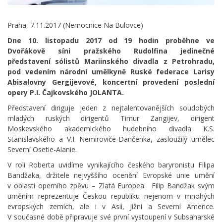
Praha, 7.11.2017 (Nemocnice Na Bulovce)
Dne 10. listopadu 2017 od 19 hodin proběhne ve
Dvořákově síni pražského Rudolfina jedinečné
představení sólistů Mariinského divadla z Petrohradu,
pod vedením národní umělkyně Ruské federace Larisy
Abisalovny Gergijevové, koncertní provedení poslední
opery P.I. Čajkovského JOLANTA.
Představení diriguje jeden z nejtalentovanějších soudobých
mladých ruských dirigentů Timur Zangijev, dirigent
Moskevského akademického hudebního divadla K.S.
Stanislavského a V.I. Nemiroviče-Dančenka, zasloužilý umělec
Severní Osetie-Alanie.
V roli Roberta uvidíme vynikajícího českého baryronistu Filipa
Bandžaka, držitele nejvyššího ocenění Evropské unie umění
v oblasti operního zpěvu – Zlatá Europea. Filip Bandžak svým
uměním reprezentuje Českou republiku nejenom v mnohých
evropských zemích, ale i v Asii, Jižní a Severní Americe.
V současné době připravuje své první vystoupení v Subsaharské