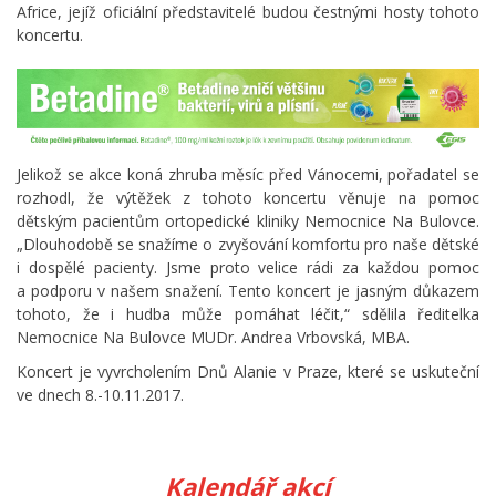
Africe, jejíž oficiální představitelé budou čestnými hosty tohoto
koncertu.
Jelikož se akce koná zhruba měsíc před Vánocemi, pořadatel se
rozhodl, že výtěžek z tohoto koncertu věnuje na pomoc
dětským pacientům ortopedické kliniky Nemocnice Na Bulovce.
„Dlouhodobě se snažíme o zvyšování komfortu pro naše dětské
i dospělé pacienty. Jsme proto velice rádi za každou pomoc
a podporu v našem snažení. Tento koncert je jasným důkazem
tohoto, že i hudba může pomáhat léčit,“ sdělila ředitelka
Nemocnice Na Bulovce MUDr. Andrea Vrbovská, MBA.
Koncert je vyvrcholením Dnů Alanie v Praze, které se uskuteční
ve dnech 8.-10.11.2017.
Kalendář akcí