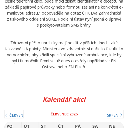
české telefonní číslo, bude moci získat identifikátor eReceptu na
základě papírové průvodky nebo formou zaslání na konkrétní e-
mailovou adresu,“ odpověděla na dotaz ČTK Eva Zahradnická
z tiskového oddělení SÚKL. Podle ní ústav nyní jedná o úpravě
s poskytovatelem SMS brány.
Zdravotní péči o uprchlíky mají posílit v příštích dnech také
takzvané UA pointy. Ministerstvo zdravotnictví nařídilo fakultním
nemocnicím, aby zřídili speciální vyhrazené ambulance, kde by
byl i tlumočník. První se už dnes otevřely například ve FN
Ostrava nebo FN Plzeň.
Kalendář akcí
ČERVENEC 2026
ČERVEN
SRPEN
PO
ÚT
ST
ČT
PÁ
SA
NE