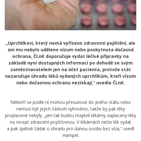
„Uprchlíkovi, který nemá vyřízeno zdravotní pojištění, ale
ani mu nebylo uděleno vízum nebo poskytnuta dočasná
ochrana, ČLnK doporučuje vydat léčivé přípravky na
základě nyní dostupných informací po dohodě se svým
zaměstnavatelem jen na účet pacienta, protože stát
nezaručuje úhradu léků vydaných uprchlíkům, kteří vízum
nebo dočasnou ochranu nezískají,“ uvedla ČLnK.
Někteří se podle ní mohou přesunout do jiného státu nebo
nemusí být jejich žádosti vyhověno, takže by pak léky
proplacené nebyly. „Jen tak budou majiteli lékárny zaplaceny léky
na recept zdravotní pojišťovnou. V lékárnách nelze lék vydat
a pak zpětně žádat o úhradu pro danou osobu bez víza,“ uvedl
Hampel.