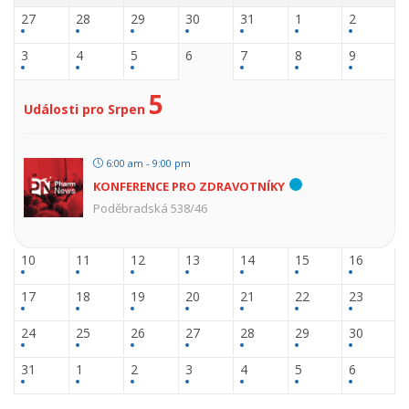
27
28
29
30
31
1
2
3
4
5
6
7
8
9
5
Události pro Srpen
6:00 am - 9:00 pm
KONFERENCE PRO ZDRAVOTNÍKY
Poděbradská 538/46
10
11
12
13
14
15
16
17
18
19
20
21
22
23
24
25
26
27
28
29
30
31
1
2
3
4
5
6