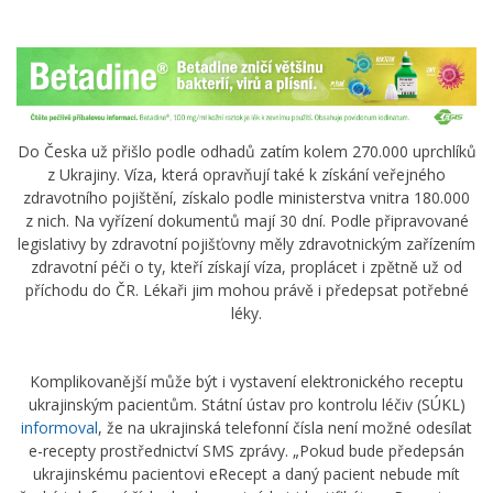
Do Česka už přišlo podle odhadů zatím kolem 270.000 uprchlíků
z Ukrajiny. Víza, která opravňují také k získání veřejného
zdravotního pojištění, získalo podle ministerstva vnitra 180.000
z nich. Na vyřízení dokumentů mají 30 dní. Podle připravované
legislativy by zdravotní pojišťovny měly zdravotnickým zařízením
zdravotní péči o ty, kteří získají víza, proplácet i zpětně už od
příchodu do ČR. Lékaři jim mohou právě i předepsat potřebné
léky.
Komplikovanější může být i vystavení elektronického receptu
ukrajinským pacientům. Státní ústav pro kontrolu léčiv (SÚKL)
informoval
, že na ukrajinská telefonní čísla není možné odesílat
e-recepty prostřednictví SMS zprávy. „Pokud bude předepsán
ukrajinskému pacientovi eRecept a daný pacient nebude mít