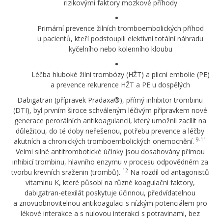
rizikovými faktory mozkové příhody
Primární prevence žilních tromboembolických příhod
u pacientů, kteří podstoupili elektivní totální náhradu
kyčelního nebo kolenního kloubu
Léčba hluboké žilní trombózy (HŽT) a plicní embolie (PE)
a prevence rekurence HŽT a PE u dospělých
Dabigatran (přípravek Pradaxa®), přímý inhibitor trombinu
(DTI), byl prvním široce schváleným léčivým přípravkem nové
generace perorálních antikoagulancií, který umožnil zacílit na
důležitou, do té doby neřešenou, potřebu prevence a léčby
9-11
akutních a chronických tromboembolických onemocnění.
Velmi silné antitrombotické účinky jsou dosahovány přímou
inhibicí trombinu, hlavního enzymu v procesu odpovědném za
12
tvorbu krevních sraženin (trombů).
Na rozdíl od antagonistů
vitaminu K, které působí na různé koagulační faktory,
dabigatran-etexilát poskytuje účinnou, předvídatelnou
a znovuobnovitelnou antikoagulaci s nízkým potenciálem pro
lékové interakce a s nulovou interakcí s potravinami, bez