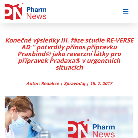
Skip
to
content
Konečné výsledky III. fáze studie RE-VERSE
AD™ potvrdily přínos přípravku
Praxbind® jako reverzní látky pro
přípravek Pradaxa® v urgentních
situacích
Autor: Redakce | Zpravodaj | 18. 7. 2017