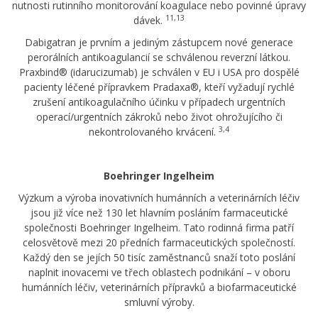
nutnosti rutinního monitorování koagulace nebo povinné úpravy
11,13
dávek.
Dabigatran je prvním a jediným zástupcem nové generace
perorálních antikoagulancií se schválenou reverzní látkou.
Praxbind® (idarucizumab) je schválen v EU i USA pro dospělé
pacienty léčené přípravkem Pradaxa®, kteří vyžadují rychlé
zrušení antikoagulačního účinku v případech urgentních
operací/urgentních zákroků nebo život ohrožujícího či
3,4
nekontrolovaného krvácení.
Boehringer Ingelheim
Výzkum a výroba inovativních humánních a veterinárních léčiv
jsou již více než 130 let hlavním posláním farmaceutické
společnosti Boehringer Ingelheim. Tato rodinná firma patří
celosvětově mezi 20 předních farmaceutických společností.
Každý den se jejích 50 tisíc zaměstnanců snaží toto poslání
naplnit inovacemi ve třech oblastech podnikání – v oboru
humánních léčiv, veterinárních přípravků a biofarmaceutické
smluvní výroby.