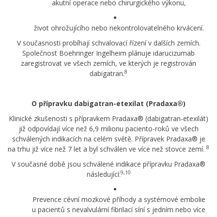
akutní operace nebo chirurgického výkonu,
život ohrožujícího nebo nekontrolovatelného krvácení.
V současnosti probíhají schvalovací řízení v dalších zemích.
Společnost Boehringer Ingelheim plánuje idarucizumab
zaregistrovat ve všech zemích, ve kterých je registrován
8
dabigatran.
O přípravku dabigatran-etexilat (Pradaxa®)
Klinické zkušenosti s přípravkem Pradaxa® (dabigatran-etexilát)
již odpovídají více než 6,9 milionu paciento-roků ve všech
schválených indikacích na celém světě. Přípravek Pradaxa® je
8
na trhu již více než 7 let a byl schválen ve více než stovce zemí.
V současné době jsou schválené indikace přípravku Pradaxa®
9,10
následující:
Prevence cévní mozkové příhody a systémové embolie
u pacientů s nevalvulární fibrilací síní s jedním nebo více