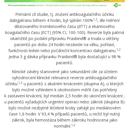
Primární cíl studie, tj. zrušení antikoagulačního účinku
1,2
dabigatranu během 4 hodin, byl splněn 100%
, dle měření
dilutovaného trombinového času (dTT) a ekarinového
koagulačního času (ECT) (95% CI, 100-100). Reverze byla patrná
okamžitě po podání přípravku Praxbind® a trvala u většiny
pacientů po dobu 24 hodin nezávisle na věku, pohlaví,
1,2
funkčnosti ledvin nebo počáteční koncentraci dabigatranu.
Jedna 5 g dávka přípravku Praxbind® byla dostačující u 98 %
pacientů.
Klinické závěry stanovené jako sekundární cíle za účelem
vyhodnocení klinické relevance reverze antikoagulačního
1,2
účinku:
u pacientů s akutním krvácením (skupina A), u kterých
bylo možné vzhledem k okolnostem měřit čas potřebný
k zastavení krvácení, byl medián 2,5 hodin do ukončení krvácení ;
u pacientů vyžadujících urgentní operaci nebo zákrok (skupina B)
bylo možné nezbytné léčebné kroky zahájit po mediánovém
čase 1,6 hodin. V 93,4 % případů pacientů, u nichž byl nutný
zákrok, byla hemostáza během zákroku hodnocena jako
1,2
normální.