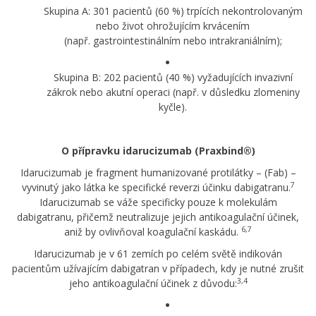
Skupina A: 301 pacientů (60 %) trpících nekontrolovaným
nebo život ohrožujícím krvácením
(např. gastrointestinálním nebo intrakraniálním);
Skupina B: 202 pacientů (40 %) vyžadujících invazivní
zákrok nebo akutní operaci (např. v důsledku zlomeniny
kyčle).
O přípravku idarucizumab (Praxbind®)
Idarucizumab je fragment humanizované protilátky – (Fab) –
7
vyvinutý jako látka ke specifické reverzi účinku dabigatranu.
Idarucizumab se váže specificky pouze k molekulám
dabigatranu, přičemž neutralizuje jejich antikoagulační účinek,
6,7
aniž by ovlivňoval koagulační kaskádu.
Idarucizumab je v 61 zemích po celém světě indikován
pacientům užívajícím dabigatran v případech, kdy je nutné zrušit
3,4
jeho antikoagulační účinek z důvodu: