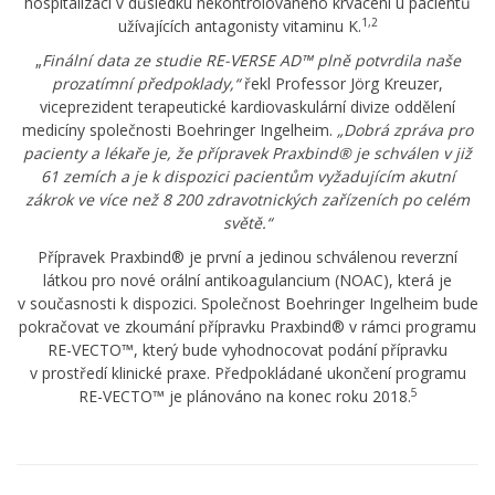
hospitalizaci v důsledku nekontrolovaného krvácení u pacientů
1,2
užívajících antagonisty vitaminu K.
„
Finální data ze studie RE-VERSE AD™ plně potvrdila naše
prozatímní předpoklady
,“
řekl Professor Jörg Kreuzer,
viceprezident terapeutické kardiovaskulární divize oddělení
medicíny společnosti Boehringer Ingelheim.
„Dobrá zpráva pro
pacienty a lékaře je, že přípravek Praxbind® je schválen v již
61 zemích a je k dispozici pacientům vyžadujícím akutní
zákrok ve více než 8 200 zdravotnických zařízeních po celém
světě.“
Přípravek Praxbind® je první a jedinou schválenou reverzní
látkou pro nové orální antikoagulancium (NOAC), která je
v současnosti k dispozici. Společnost Boehringer Ingelheim bude
pokračovat ve zkoumání přípravku Praxbind® v rámci programu
RE-VECTO™, který bude vyhodnocovat podání přípravku
v prostředí klinické praxe. Předpokládané ukončení programu
5
RE-VECTO™ je plánováno na konec roku 2018.