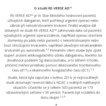
O studii RE-VERSE AD™
RE-VERSE AD™ je III. fáze klinického hodnocení pacientů
užívajících dabigatran, kteří potřebují urgentní operaci nebo
zákrok při nekontrolovaném krvácení. Finální analýza dát
získaných ve studii RE-VERSE AD™ zahrnovala data od pacientů
vyžadujících urgentní operaci/zákrok, například operaci otevřené
zlomeniny po pádu nebo pacientů s nekontrolovaným nebo
život ohrožujícím krvácením, například závažným intrakraniálním
1,2
krvácením po autonehodě.
Primárním cílem studie bylo zjistit
stupeň zrušení antikoagulačního účinku dabigatranu, kterého lze
dosáhnout podáním 5g idarucizumabu, a to během 4 hodin,
přičemž měření probíhalo pomocí dilutovaného trombinového
1,
2
času (dTT) a ekarinového koagulačního času (ECT).
Studie, která byla započata v květnu 2014, je nejrozsáhlejší
studií zkoumající reverzní látku k NOAC v reálných naléhavých
situacích. Účastnilo se jí celkem 503 pacientů ze 173
zdravotnických zařízení v 39 zemích. Pacienti byli rozděleni do
1,2,6
dvou skupin: