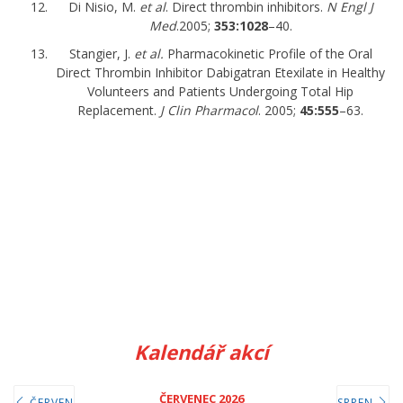
Di Nisio, M.
et al
. Direct thrombin inhibitors.
N Engl J
Med
.2005;
353:1028
–40.
Stangier, J.
et al.
Pharmacokinetic Profile of the Oral
Direct Thrombin Inhibitor Dabigatran Etexilate in Healthy
Volunteers and Patients Undergoing Total Hip
Replacement.
J Clin Pharmacol
. 2005;
45:555
–63.
Kalendář akcí
ČERVENEC 2026
ČERVEN
SRPEN