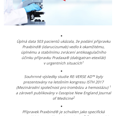
Úplná data 503 pacientů ukázala, že podání přípravku
Praxbind® (idarucizumab) vedlo k okamžitému,
úplnému a stabilnímu zvrácení antikoagulačního
účinku přípravku Pradaxa® (dabigatran-etexilát)
1
v urgentních situacích
Souhrnné výsledky studie RE-VERSE AD™ byly
prezentovány na letošním kongresu ISTH 2017
1
(Mezinárodní
společnost pro trombózu a hemostázu)
a zároveň publikovány v časopise New England Journal
2
of Medicine
Přípravek Praxbind® je schválen jako specifická