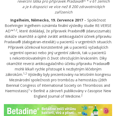
3, 4
reverzní látka pro přípravek Pradaxa®
v 61 zemích
a je k dispozici ve více než 8 200 zdravotnických
zařízeních
Ingelheim, Německo, 19. července 2017
– Společnost
Boehringer Ingelheim oznámila finální výsledky studie RE-VERSE
1,2
AD™
, které dokládají, že přípravek Praxbind® (idarucizumab)
dokáže okamžitě a úplně zvrátit antikoagulační účinek přípravku
Pradaxa® (dabigatran-etexilát) u pacientů v urgentních situacích.
Přípravek účinkoval konzistentně jak u pacientů vyžadujících
urgentní operaci nebo jiný urgentní zákrok, tak u pacientů
s nekontrolovatelným či život ohrožujícím krvácením. Díky
okamžité reverzi antikoagulačního účinku přípravku Pradaxa®
mohli lékaři rychle přistoupit k nezbytným léčebným
1,2
zákrokům.
Výsledky byly prezentovány na letošním kongresu
Mezinárodní společnosti pro trombózu a hemostázu (26th
Biennial Congress of International Society on Thrombosis and
1
Haemostasis)
v Berlíně a zároveň publikovány v časopise New
2
England Journal of Medicine.