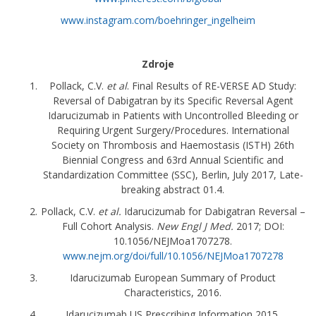
www.instagram.com/boehringer_ingelheim
Zdroje
Pollack, C.V.
et al
. Final Results of RE-VERSE AD Study:
Reversal of Dabigatran by its Specific Reversal Agent
Idarucizumab in Patients with Uncontrolled Bleeding or
Requiring Urgent Surgery/Procedures. International
Society on Thrombosis and Haemostasis (ISTH) 26th
Biennial Congress and 63rd Annual Scientific and
Standardization Committee (SSC), Berlin, July 2017, Late-
breaking abstract 01.4.
Pollack, C.V.
et al.
Idarucizumab for Dabigatran Reversal –
Full Cohort Analysis.
New Engl J Med.
2017; DOI:
10.1056/NEJMoa1707278.
www.nejm.org/doi/full/10.1056/NEJMoa1707278
Idarucizumab European Summary of Product
Characteristics, 2016.
Idarucizumab US Prescribing Information 2015.