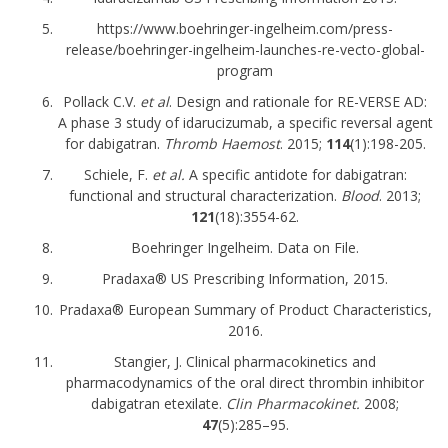
https://www.boehringer-ingelheim.com/press-
release/boehringer-ingelheim-launches-re-vecto-global-
program
Pollack C.V.
et al
. Design and rationale for RE-VERSE AD:
A phase 3 study of idarucizumab, a specific reversal agent
for dabigatran.
Thromb Haemost
. 2015;
114
(1):198-205.
Schiele, F.
et al.
A specific antidote for dabigatran:
functional and structural characterization.
Blood
. 2013;
121
(18):3554-62.
Boehringer Ingelheim. Data on File.
Pradaxa® US Prescribing Information, 2015.
Pradaxa® European Summary of Product Characteristics,
2016.
Stangier, J. Clinical pharmacokinetics and
pharmacodynamics of the oral direct thrombin inhibitor
dabigatran etexilate.
Clin Pharmacokinet.
2008;
47
(5):285–95.