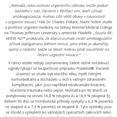
„
Nehoda nebo nutnost urgentního zákroku může potkat
každého z nás. Pacienti s fibrilací síní, kteří užívají
antikoagulancia, mohou cítit větší obavy v souvislosti
s urgentní situací,“
řekl Dr. Charles Pollack, hlavní řešitel studie
a profesor urgentní medicíny na Sidney Kimmel Medical College
na Thomas Jefferson University v americké Filadelfii.
„Studie RE-
VERSE AD™ prokázala, že idarucizumab zvrátí antikoagulační
účinek dabigatranu během minut, jeho efekt je okamžitý,
úplný a stabilní, takže se lékaři mohou plně soustředit na
řešení urgentní situace.“
V rámci studie nebyly zaznamenány žádné vážné nežádoucí
signály týkající se bezpečnosti přípravku Praxbind®. Pacienti
účastnící se studie byli staršího věku, trpěli četnými
komorbiditami a docházelo u nich k vážným zdravotním
komplikacím, jako jsou například intrakraniální krvácení,
vícečetná traumata nebo sepse. Mortalita po 90 dnech se
pohybovala na úrovni 18,8 % (skupina A) a 18,9 % (skupina B).
Během 90 dnů se trombotické příhody vyskytly u 6,3 % pacientů
ve skupině A a 7,4 % pacientů ve skupině B. Tyto výsledky jsou
ve shodě s výskytem po vážnějších operačních zákrocích nebo