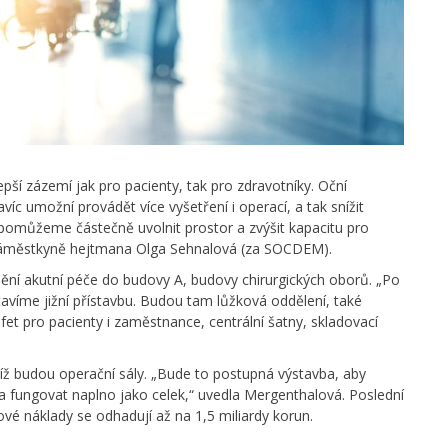
pší zázemí jak pro pacienty, tak pro zdravotníky. Oční
avíc umožní provádět více vyšetření i operací, a tak snížit
 pomůžeme částečně uvolnit prostor a zvýšit kapacitu pro
a náměstkyně hejtmana Olga Sehnalová (za SOCDEM).
dění akutní péče do budovy A, budovy chirurgických oborů. „Po
avíme jižní přístavbu. Budou tam lůžková oddělení, také
et pro pacienty i zaměstnance, centrální šatny, skladovací
níž budou operační sály. „Bude to postupná výstavba, aby
fungovat naplno jako celek,“ uvedla Mergenthalová. Poslední
ové náklady se odhadují až na 1,5 miliardy korun.