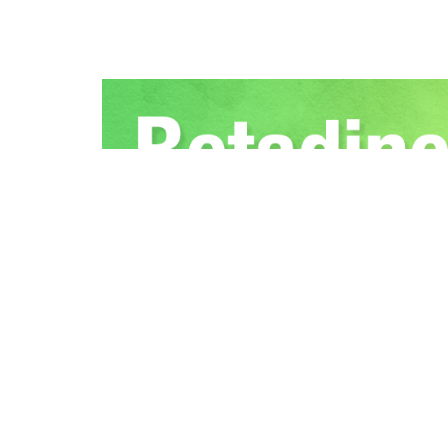
RSS
GDPR
Kontakt
: MedNews, spol. s.r.o.
V Háji 1214/13, 170 00 
Copyright © 2020
MedNews.cz
All Rights Reserv