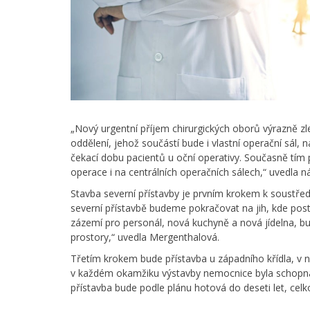
„Nový urgentní příjem chirurgických oborů výrazně zle
oddělení, jehož součástí bude i vlastní operační sál, n
čekací dobu pacientů u oční operativy. Současně tím
operace i na centrálních operačních sálech,“ uvedl
Stavba severní přístavby je prvním krokem k soustře
severní přístavbě budeme pokračovat na jih, kde post
zázemí pro personál, nová kuchyně a nová jídelna, buf
prostory,“ uvedla Mergenthalová.
Třetím krokem bude přístavba u západního křídla, v 
v každém okamžiku výstavby nemocnice byla schopna 
přístavba bude podle plánu hotová do deseti let, celk