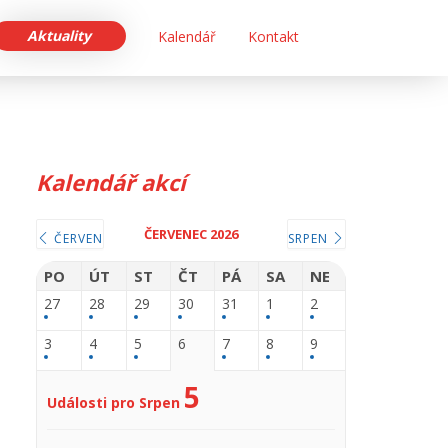
Aktuality
Kalendář
Kontakt
Kalendář akcí
ČERVENEC 2026
ČERVEN
SRPEN
PO
ÚT
ST
ČT
PÁ
SA
NE
27
28
29
30
31
1
2
3
4
5
6
7
8
9
5
Události pro Srpen