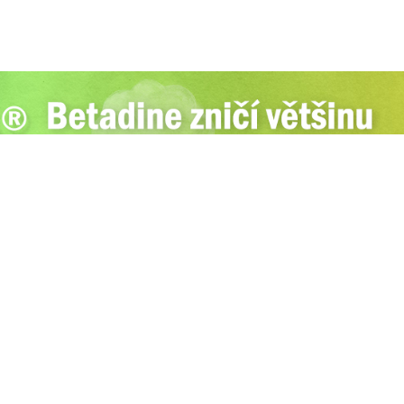
Praha 7
Tel.:
+420 604 992 595
E-mail:
redakce@mednews.cz
ed
Created by
CRS