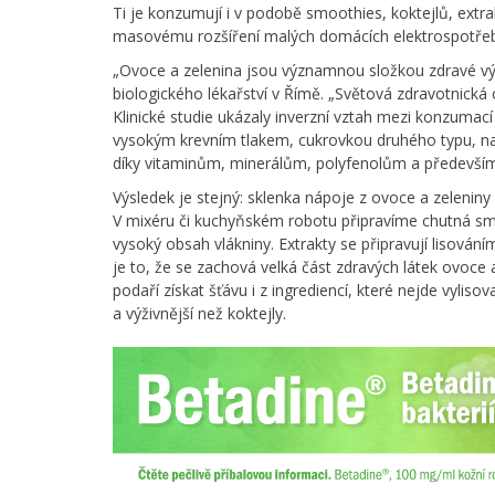
Ti je konzumují i v podobě smoothies, koktejlů, extr
masovému rozšíření malých domácích elektrospotřeb
„Ovoce a zelenina jsou významnou složkou zdravé vý
biologického lékařství v Římě. „Světová zdravotnick
Klinické studie ukázaly inverzní vztah mezi konzumací
vysokým krevním tlakem, cukrovkou druhého typu, n
díky vitaminům, minerálům, polyfenolům a především d
Výsledek je stejný: sklenka nápoje z ovoce a zelenin
V mixéru či kuchyňském robotu připravíme chutná smo
vysoký obsah vlákniny. Extrakty se připravují lisová
je to, že se zachová velká část zdravých látek ovoc
podaří získat šťávu i z ingrediencí, které nejde vyliso
a výživnější než koktejly.