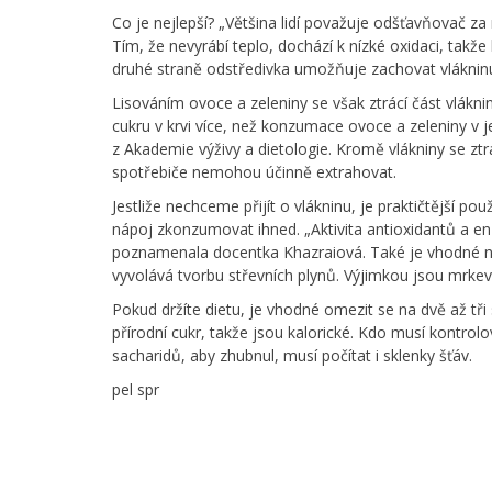
Co je nejlepší? „Většina lidí považuje odšťavňovač za
Tím, že nevyrábí teplo, dochází k nízké oxidaci, tak
druhé straně odstředivka umožňuje zachovat vlákninu
Lisováním ovoce a zeleniny se však ztrácí část vlákni
cukru v krvi více, než konzumace ovoce a zeleniny v
z Akademie výživy a dietologie. Kromě vlákniny se ztrá
spotřebiče nemohou účinně extrahovat.
Jestliže nechceme přijít o vlákninu, je praktičtější p
nápoj zkonzumovat ihned. „Aktivita antioxidantů a e
poznamenala docentka Khazraiová. Také je vhodné nem
vyvolává tvorbu střevních plynů. Výjimkou jsou mrkev
Pokud držíte dietu, je vhodné omezit se na dvě až tř
přírodní cukr, takže jsou kalorické. Kdo musí kontrolo
sacharidů, aby zhubnul, musí počítat i sklenky šťáv.
pel spr