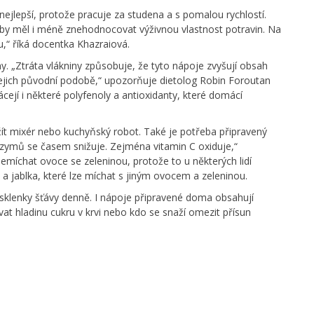
 nejlepší, protože pracuje za studena a s pomalou rychlostí.
že by měl i méně znehodnocovat výživnou vlastnost potravin. Na
,“ říká docentka Khazraiová.
ny. „Ztráta vlákniny způsobuje, že tyto nápoje zvyšují obsah
 jejich původní podobě,“ upozorňuje dietolog Robin Foroutan
cejí i některé polyfenoly a antioxidanty, které domácí
oužít mixér nebo kuchyňský robot. Také je potřeba připravený
nzymů se časem snižuje. Zejména vitamin C oxiduje,“
íchat ovoce se zeleninou, protože to u některých lidí
 a jablka, které lze míchat s jiným ovocem a zeleninou.
i sklenky šťávy denně. I nápoje připravené doma obsahují
vat hladinu cukru v krvi nebo kdo se snaží omezit přísun