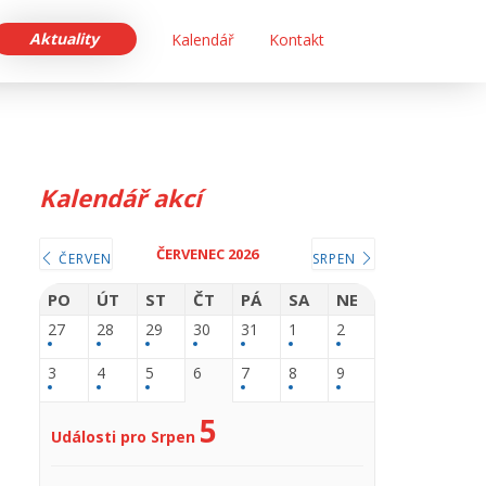
Aktuality
Kalendář
Kontakt
Kalendář akcí
ČERVENEC 2026
ČERVEN
SRPEN
PO
ÚT
ST
ČT
PÁ
SA
NE
27
28
29
30
31
1
2
3
4
5
6
7
8
9
5
Události pro Srpen