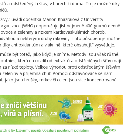
aktů a odstředěných šťáv, v barech či doma. To je možné díky
ičů.
živy,“ uvádí docentka Manon Khazraiová z Univerzity
á organizace (WHO) doporučuje jíst nejméně 400 gramů denně.
 ovoce a zeleniny a rizikem kardiovaskulárních chorob,
adváhou a některými druhy rakoviny. Toto působení je možné
íky antioxidantům a vláknině, které obsahují,“ vysvětluje.
y může být totéž, jako když je sníme. Metody jsou však různé.
othies, která na rozdíl od extraktů a odstředěných šťáv mají
ním za nízké teploty. Velkou výhodou proti odstředěným šťávám
e a zeleniny a příjemná chuť. Pomocí odšťavňovače se nám
vat, jako jsou hrušky, mrkev či celer. Jsou více koncentrované