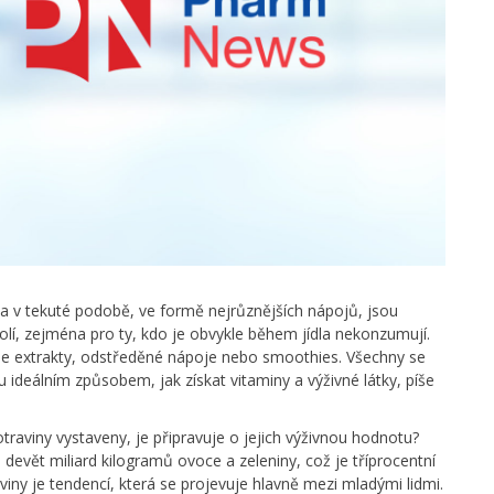
a v tekuté podobě, ve formě nejrůznějších nápojů, jsou
olí, zejména pro ty, kdo je obvykle během jídla nekonzumují.
me extrakty, odstředěné nápoje nebo smoothies. Všechny se
u ideálním způsobem, jak získat vitaminy a výživné látky, píše
traviny vystaveny, je připravuje o jejich výživnou hodnotu?
ů devět miliard kilogramů ovoce a zeleniny, což je tříprocentní
viny je tendencí, která se projevuje hlavně mezi mladými lidmi.