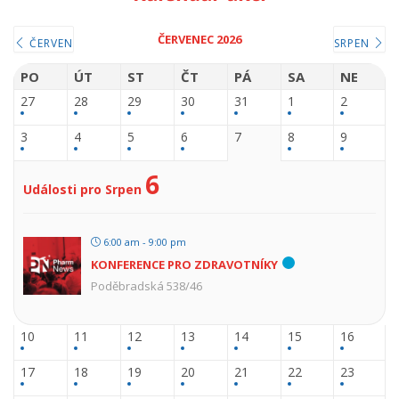
ČERVENEC 2026
ČERVEN
SRPEN
PO
ÚT
ST
ČT
PÁ
SA
NE
27
28
29
30
31
1
2
3
4
5
6
7
8
9
6
Události pro Srpen
6:00 am - 9:00 pm
KONFERENCE PRO ZDRAVOTNÍKY
Poděbradská 538/46
10
11
12
13
14
15
16
17
18
19
20
21
22
23