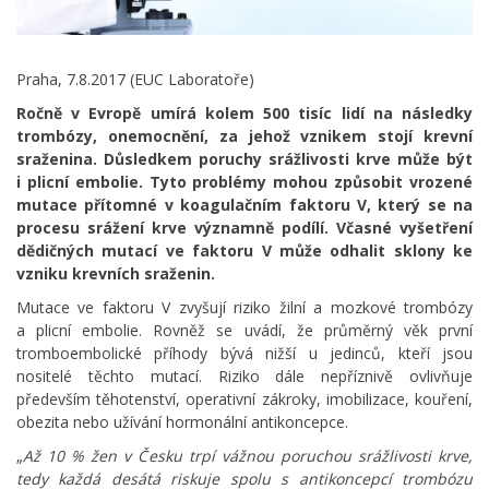
Praha, 7.8.2017 (EUC Laboratoře)
Ročně v Evropě umírá kolem 500 tisíc lidí na následky
trombózy, onemocnění, za jehož vznikem stojí krevní
sraženina. Důsledkem poruchy srážlivosti krve může být
i plicní embolie. Tyto problémy mohou způsobit vrozené
mutace přítomné v koagulačním faktoru V, který se na
procesu srážení krve významně podílí. Včasné vyšetření
dědičných mutací ve faktoru V může odhalit sklony ke
vzniku krevních sraženin.
Mutace ve faktoru V zvyšují riziko žilní a mozkové trombózy
a plicní embolie. Rovněž se uvádí, že průměrný věk první
tromboembolické příhody bývá nižší u jedinců, kteří jsou
nositelé těchto mutací. Riziko dále nepříznivě ovlivňuje
především těhotenství, operativní zákroky, imobilizace, kouření,
obezita nebo užívání hormonální antikoncepce.
„
Až 10 % žen v Česku trpí vážnou poruchou srážlivosti krve,
tedy každá desátá riskuje spolu s antikoncepcí trombózu