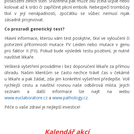
poškození žilních stěn. Sraženina pak může žílu zcela ucpat nebo
kolovat až k srdci či zapříčinit plicní embolii. Nebezpečí trombózy
tkví v její nenápadnosti, zpočátku se vůbec nemusí nijak
zásadně projevovat.
Co prozradí genetický test?
Hlavní informace, kterou vám test poskytne, tkví ve vyloučení či
potvrzení přítomnosti mutace FV Leiden nebo mutace v genu
pro faktor II (FII). Pokud bude výsledek testu pozitivní, je nutné
navštívit lékaře.
Veškerá vyšetření provádíme i bez doporučení lékaře za přímou
úhradu. Našim klientům se často nechce trávit čas v čekárně
u lékaře a pak žádat, zda jim konkrétní vyšetření předepíše. Volí
rychlejší cestu a navštíví rovnou naše odběrová místa. Jejich
seznam a další informace lze najít na webu
www.euclaboratore.cz
a
www.pathology.cz
.
Péče o vaše zdraví je nejlepší investice!
Kalendář akcí