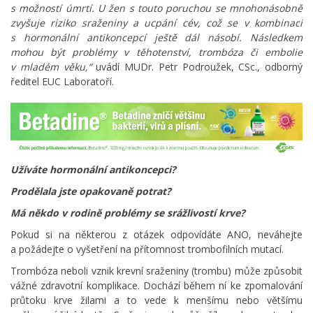
s možností úmrtí. U žen s touto poruchou se mnohonásobně
zvyšuje riziko sraženiny a ucpání cév, což se v kombinaci
s hormonální antikoncepcí ještě dál násobí. Následkem
mohou být problémy v těhotenství, trombóza či embolie
v mladém věku,“
uvádí MUDr. Petr Podroužek, CSc., odborný
ředitel EUC Laboratoří.
Užíváte hormonální antikoncepci?
Prodělala jste opakovaně potrat?
Má někdo v rodině problémy se srážlivostí krve?
Pokud si na některou z otázek odpovídáte ANO, neváhejte
a požádejte o vyšetření na přítomnost trombofilních mutací.
Trombóza neboli vznik krevní sraženiny (trombu) může způsobit
vážné zdravotní komplikace. Dochází během ní ke zpomalování
průtoku krve žilami a to vede k menšímu nebo většímu