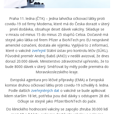
Praha 11. ledna (ČTK) – Jedna lahvička očkovací látky proti
covidu-19 od firmy Moderna, které má do Česka dorazit v úterý
první dodávka, obsahuje deset dávek vakcíny. Skladuje se
v mrazu od minus 15 do minus 25 stupňů Celsia. Dočasně má
stejně jako látka od firem Pfizer a BioNTech pro EU nesprávné
americké označení, dostala ale výjimku. Vyplývá to z informací,
které o vakcíně
zveřejnil
Státní ústav pro kontrolu léčiv (SÚKL).
Původně premiér Andrej Babiš (ANO) v neděli avizoval, že dnes
dorazí 20.000 dávek. Ministerstvo zdravotnictví upřesnilo, že to
bude 8000 dávek v úterý. Směřovat by měly podle premiéra do
Moravskoslezského kraje.
Evropská agentura pro léčivé přípravky (EMA) a Evropská
komise druhou očkovací látku proti covidu-19 schválily 6. ledna.
Podle dalších
zveřejněných dat
o vakcíně se bude aplikovat
lidem starším 18 let, potřeba jsou dvě dávky s odstupem 28 dní.
Očkuje se stejně jako Pfizer/BioNTech do paže.
Do klinického hodnocení vakcíny se zapojilo zhruba 30.000 lidí