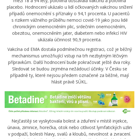
mezi 18 a 94 lety, polovina dostávala vakcínu a polovina
placebo. Hodnocení ukázalo u lidí očkovaných vakcínou snížení
případů onemocnění s příznaky o 94,1 procenta. U pacientů
s rizikem vážného průběhu nemoci covid-19 jako jsou lidé
chronickým onemocněním plic, srdečním onemocněním,
obezitou, onemocněním jater, diabetem nebo infekcí HIV
ukázala účinnost 90,9 procenta.
Vakcína od EMA dostala podmínečnou registraci, což je běžný
mechanismus umožňující vstup na trh nezbytným léčivým
přípravkům. Další hodnocení bude pokračovat ještě dva roky.
Sledovat se budou zejména nežádoucí účinky. V Česku se
případně ty, které nejsou předem označené za běžné, mají
hlásit právě SÚKL.
Nejčastěji se vyskytovala bolest a zduření v místě injekce,
únava, zimnice, horečka, otok nebo citlivost lymfatických uzlin
v podpaží, bolesti hlavy, svalů a kloubů, nevolnost a zvracení.