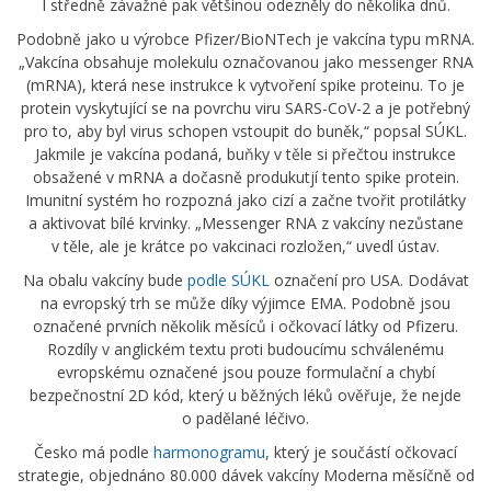
I středně závažné pak většinou odezněly do několika dnů.
Podobně jako u výrobce Pfizer/BioNTech je vakcína typu mRNA.
„Vakcína obsahuje molekulu označovanou jako messenger RNA
(mRNA), která nese instrukce k vytvoření spike proteinu. To je
protein vyskytující se na povrchu viru SARS-CoV-2 a je potřebný
pro to, aby byl virus schopen vstoupit do buněk,“ popsal SÚKL.
Jakmile je vakcína podaná, buňky v těle si přečtou instrukce
obsažené v mRNA a dočasně produkutjí tento spike protein.
Imunitní systém ho rozpozná jako cizí a začne tvořit protilátky
a aktivovat bílé krvinky. „Messenger RNA z vakcíny nezůstane
v těle, ale je krátce po vakcinaci rozložen,“ uvedl ústav.
Na obalu vakcíny bude
podle SÚKL
označení pro USA. Dodávat
na evropský trh se může díky výjimce EMA. Podobně jsou
označené prvních několik měsíců i očkovací látky od Pfizeru.
Rozdíly v anglickém textu proti budoucímu schválenému
evropskému označené jsou pouze formulační a chybí
bezpečnostní 2D kód, který u běžných léků ověřuje, že nejde
o padělané léčivo.
Česko má podle
harmonogramu
, který je součástí očkovací
strategie, objednáno 80.000 dávek vakcíny Moderna měsíčně od