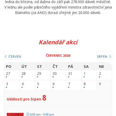
ledna do března, od dubna do září pak 278.000 dávek měsíčně.
V lednu ale podle pátečního vyjádření ministra zdravotnictví Jana
Blatného (za ANO) dorazí zřejmě jen 20.000 dávek.
Kalendář akcí
ČERVENEC 2026
ČERVEN
SRPEN
PO
ÚT
ST
ČT
PÁ
SA
NE
27
28
29
30
31
1
2
3
4
5
6
7
8
9
8
Události pro Srpen
6:00 am - 9:00 pm