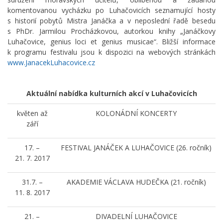
komentovanou vycházku po Luhačovicích seznamující hosty
s historií pobytů Mistra Janáčka a v neposlední řadě besedu
s PhDr. Jarmilou Procházkovou, autorkou knihy „Janáčkovy
Luhačovice, genius loci et genius musicae“. Bližší informace
k programu festivalu jsou k dispozici na webových stránkách
www.JanacekLuhacovice.cz
Aktuální nabídka kulturních akcí v Luhačovicích
květen až
KOLONÁDNÍ KONCERTY
září
17. –
FESTIVAL JANÁČEK A LUHAČOVICE (26. ročník)
21. 7. 2017
31.7. –
AKADEMIE VÁCLAVA HUDEČKA (21. ročník)
11. 8. 2017
21. –
DIVADELNÍ LUHAČOVICE