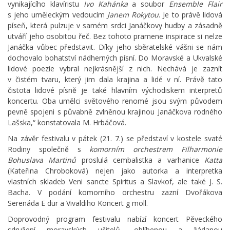
vynikajícího klavíristu
Ivo Kahánka
a soubor
Ensemble Flair
s jeho uměleckým vedoucím
Janem Rokytou
. Je to právě lidová
píseň, která pulzuje v samém srdci Janáčkovy hudby a zásadně
utváří jeho osobitou řeč. Bez tohoto pramene inspirace si nelze
Janáčka vůbec představit. Díky jeho sběratelské vášni se nám
dochovalo bohatství nádherných písní. Do Moravské a Ukvalské
lidové poezie vybral nejkrásnější z nich. Nechává je zaznít
v čistém tvaru, který jim dala krajina a lidé v ní. Právě tato
čistota lidové písně je také hlavním východiskem interpretů
koncertu. Oba umělci světového renomé jsou svým původem
pevně spojeni s půvabně zvlněnou krajinou Janáčkova rodného
Lašska,“ konstatovala M. Hrbáčová.
Na závěr festivalu v pátek (21. 7.) se představí v kostele svaté
Rodiny společně s
komorním orchestrem Filharmonie
Bohuslava Martinů
proslulá cembalistka a varhanice
Katta
(Kateřina Chroboková) nejen jako autorka a interpretka
vlastních skladeb Veni sancte Spiritus a Slavkof, ale také J. S.
Bacha. V podání komorního orchestru zazní Dvořákova
Serenáda E dur a Vivaldiho Koncert g moll.
Doprovodný program festivalu nabízí koncert Pěveckého
sdružení moravských učitelů, oblíbenou a žádanou