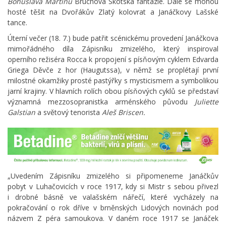
Bohuslava Martinů
Bruchova Skotská fantazie. Dále se mohou
hosté těšit na Dvořákův Zlatý kolovrat a Janáčkovy Lašské
tance.
Úterní večer (18. 7.) bude patřit scénickému provedení Janáčkova
mimořádného díla Zápisníku zmizelého, který inspiroval
operního režiséra Rocca k propojení s písňovým cyklem Edvarda
Griega Děvče z hor (Haugutssa), v němž se proplétají první
milostné okamžiky prosté pastýřky s mysticismem a symbolikou
jarní krajiny. V hlavních rolích obou písňových cyklů se představí
významná mezzosopranistka arménského původu
Juliette
Galstian
a světový tenorista
Aleš Briscen.
„Uvedením Zápisníku zmizelého si připomeneme Janáčkův
pobyt v Luhačovicích v roce 1917, kdy si Mistr s sebou přivezl
i drobné básně ve valašském nářečí, které vycházely na
pokračování o rok dříve v brněnských Lidových novinách pod
názvem Z péra samoukova. V daném roce 1917 se Janáček