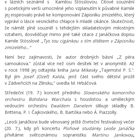
v lázních seznámil s Kamilou Stösslovou. Citové souznění
s poetickými verši umocněné jeho vzplanutím k půvabné Kamile
jej inspirovalo právě ke komponování Zápisníku zmizelého, který
vypráví o lásce vesnického chlapce k mladé cikánce. Skutečnost,
že námět plně souzněl s tehdejším skladatelovým milostným
vztahem, dosvědčuje mimo jiné také citace z Janáčkova dopisu
Kamile Stösslové
„Tys tou cigánkou s tím dítětem v Zápisníku
zmizelého…“
Není bez zajímavosti, že autor drobných básní „Z péra
samoukova.“ zůstal více než osm desítek let v anonymitě. Až
v roce 1998 jej odtajnila kniha
Jana Mikesky
„Tajemství P. S.“.
Byl jím
Josef (Ozef) Kalda
, jenž část svého dětství prožil
v Zádveřicích na Zlínsku,“ uvedla M. Hrbáčová.
Středeční (19. 7.) koncert předního
Slovenského komorního
orchestru Bohdana Warchala
s houslistou a uměleckým
vedoucím orchestru
Ewaldem Danelem
slibuje skladby B.
Brittena, P. I. Čajkovského, B. Bartóka nebo Á. Piazzolly.
„Leoši Janáčkovi bude věnovaný ještě čtvrteční festivalový večer
(20. 7.), kdy při koncertu
Písňové studánky Leoše Janáčka
přivítáme světoznámou sopranistku
Martinu Jankovou
,