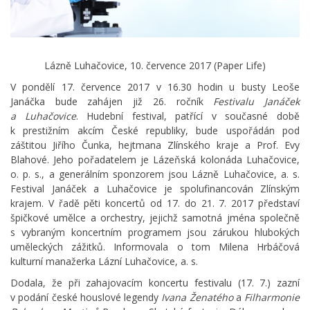
Lázně Luhačovice, 10. července 2017 (Paper Life)
V pondělí 17. července 2017 v 16.30 hodin u busty Leoše
Janáčka bude zahájen již 26. ročník
Festivalu Janáček
a Luhačovice
. Hudební festival, patřící v současné době
k prestižním akcím České republiky, bude uspořádán pod
záštitou Jiřího Čunka, hejtmana Zlínského kraje a Prof. Evy
Blahové. Jeho pořadatelem je Lázeňská kolonáda Luhačovice,
o. p. s., a generálním sponzorem jsou Lázně Luhačovice, a. s.
Festival Janáček a Luhačovice je spolufinancován Zlínským
krajem. V řadě pěti koncertů od 17. do 21. 7. 2017 představí
špičkové umělce a orchestry, jejichž samotná jména společně
s vybraným koncertním programem jsou zárukou hlubokých
uměleckých zážitků. Informovala o tom Milena Hrbáčová
kulturní manažerka Lázní Luhačovice, a. s.
Dodala, že při zahajovacím koncertu festivalu (17. 7.) zazní
v podání české houslové legendy
Ivana Ženatého
a
Filharmonie