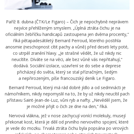
Paříž 8. dubna (ČTK/Le Figaro) – Čich je nepochybně neprávem
nejvíce přehlíženým smyslem. „Úplná ztráta čichu je na
oficiálním žebříčku handicapů zastoupena jen dvěma procenty,“
říká pětapadesátiletý Bernard Perroud, kterého postihla
anosmie (neschopnost cítit pachy a vůně) před deseti lety poté,
co utrpěl zranění hlavy. „Je strašné vědět, že už nikdy nic
neucítíte. Díváte se na věci, ale bez vůně vás nepřitahují,“
dodává. Sociální izolace, uzavření se do sebe a deprese
přicházejí do světa, který se stal přízračným, šedým
a nepřirozeným, píše francouzský deník Le Figaro.
Bernard Perroud, který má rád dobré jídlo a od sedmnácti je
námořníkem, nikdy nepomyslil na to, že by už nikdy neucítil pach
přístavu Saint-Jean-de-Luz, vůni ryb a nafty. „Nevěděl jsem, že
je možné přijít o čich ze dne na den,“ říká.
Nervová vlákna, jež v nose zachycují vonící molekuly, musejí
překonat kost, která je dělí od prvního nervového spojení, které
je vede do mozku. Trvalá ztráta čichu byla popsána po virových