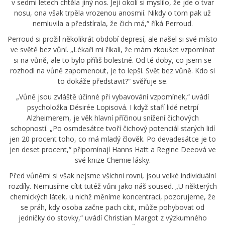
v sedmi letech chtěla jiný nos. Její okolí si myslilo, že jde o tvar
nosu, ona však trpěla vrozenou anosmií. Nikdy o tom pak už
nemluvila a předstírala, že čich má,“ říká Perroud.
Perroud si prožil několikrát období depresí, ale našel si své místo
ve světě bez vůní. „Lékaři mi říkali, že mám zkoušet vzpomínat
si na vůně, ale to bylo příliš bolestné. Od té doby, co jsem se
rozhodl na vůně zapomenout, je to lepší. Svět bez vůně. Kdo si
to dokáže představit?“ svěřuje se.
„Vůně jsou zvláště účinné při vybavování vzpomínek,“ uvádí
psycholožka Désirée Lopisová. I když staří lidé netrpí
Alzheimerem, je věk hlavní příčinou snížení čichových
schopností. „Po osmdesátce tvoří čichový potenciál starých lidí
jen 20 procent toho, co má mladý člověk. Po devadesátce je to
jen deset procent,“ připomínají Hanns Hatt a Regine Deeová ve
své knize Chemie lásky.
Před vůněmi si však nejsme všichni rovni, jsou velké individuální
rozdíly. Nemusíme cítit tutéž vůni jako náš soused. „U některých
chemických látek, u nichž měníme koncentraci, pozorujeme, že
se práh, kdy osoba začne pach cítit, může pohybovat od
jedničky do stovky,“ uvádí Christian Margot z výzkumného