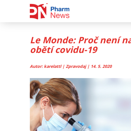
Skip
to
content
Le Monde: Proč není na
obětí covidu-19
Autor: karelattl | Zpravodaj | 14. 5. 2020