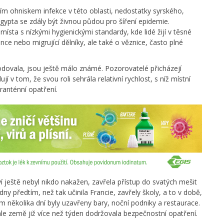
ím ohniskem infekce v této oblasti, nedostatky syrského,
gypta se zdály být živnou půdou pro šíření epidemie.
ísta s nízkými hygienickými standardy, kde lidé žijí v těsné
lence nebo migrující dělníky, ale také o věznice, často plné
ovala, jsou ještě málo známé. Pozorovatelé přicházejí
 v tom, že svou roli sehrála relativní rychlost, s níž místní
aranténní opatření.
ví ještě nebyl nikdo nakažen, zavřela přístup do svatých mešit
ny předtím, než tak učinila Francie, zavřely školy, a to v době,
 několika dní byly uzavřeny bary, noční podniky a restaurace.
ale země již více než týden dodržovala bezpečnostní opatření.