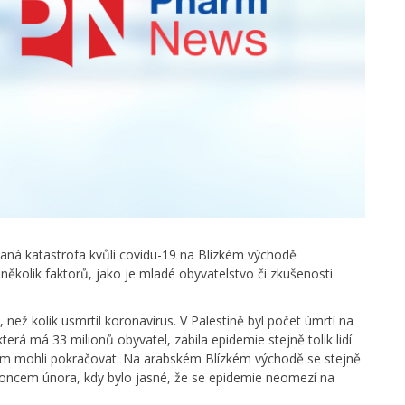
vaná katastrofa kvůli covidu-19 na Blízkém východě
ěkolik faktorů, jako je mladé obyvatelstvo či zkušenosti
, než kolik usmrtil koronavirus. V Palestině byl počet úmrtí na
která má 33 milionů obyvatel, zabila epidemie stejně tolik lidí
hom mohli pokračovat. Na arabském Blízkém východě se stejně
 koncem února, kdy bylo jasné, že se epidemie neomezí na