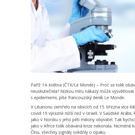
Paříž 14. května (ČTK/Le Monde) – Proč se tolik obá
neuskutečnila? Nízkou míru nákazy může vysvětlovat n
s epidemiemi, píše francouzský deník Le Monde.
V Libanonu zemřelo na silnicích od 15. března více lidí
covid-19 výrazně nižší než v Izraeli. V Saúdské Arábii, 
jako v Norsku s jeho pěti miliony obyvatel. Tak byc
jako v Africe tolik obávaná krize nekonala. Nicméně
Čínu, všechny signály svědčily o opaku.