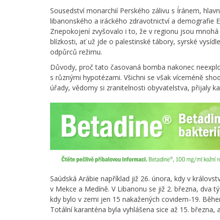
Sousedství monarchií Perského zálivu s Íránem, hlavn
libanonského a iráckého zdravotnictví a demografie E
Znepokojení zvyšovalo i to, že v regionu jsou mnohá m
blízkosti, ať už jde o palestinské tábory, syrské vysíd
odpůrců režimu.
Důvody, proč tato časovaná bomba nakonec neexplod
s různými hypotézami. Všichni se však víceméně shodují
úřady, vědomy si zranitelnosti obyvatelstva, přijaly k
Saúdská Arábie například již 26. února, kdy v královst
v Mekce a Medíně. V Libanonu se již 2. března, dva týd
kdy bylo v zemi jen 15 nakažených covidem-19. Během
Totální karanténa byla vyhlášena sice až 15. března, 