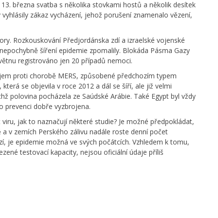
13. března svatba s několika stovkami hostů a několik desítek
dy vyhlásily zákaz vycházení, jehož porušení znamenalo vězení,
tory. Rozkouskování Předjordánska zdí a izraelské vojenské
, nepochybně šíření epidemie zpomalily. Blokáda Pásma Gazy
květnu registrováno jen 20 případů nemoci.
bojem proti chorobě MERS, způsobené předchozím typem
 která se objevila v roce 2012 a dál se šíří, ale již velmi
chž polovina pocházela ze Saúdské Arábie. Také Egypt byl vždy
 o prevenci dobře vyzbrojena.
 viru, jak to naznačují některé studie? Je možné předpokládat,
 a v zemích Perského zálivu nadále roste denní počet
izí, je epidemie možná ve svých počátcích. Vzhledem k tomu,
ené testovací kapacity, nejsou oficiální údaje příliš