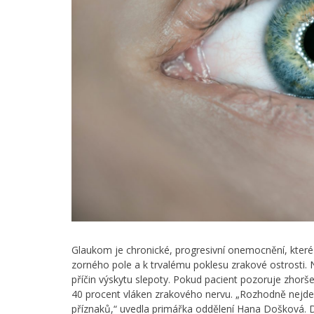
Glaukom je chronické, progresivní onemocnění, kter
zorného pole a k trvalému poklesu zrakové ostrosti
příčin výskytu slepoty. Pokud pacient pozoruje zhorš
40 procent vláken zrakového nervu. „Rozhodně nejd
příznaků,“ uvedla primářka oddělení Hana Došková. 