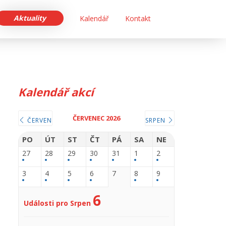
Aktuality
Kalendář
Kontakt
Kalendář akcí
ČERVENEC 2026
ČERVEN
SRPEN
PO
ÚT
ST
ČT
PÁ
SA
NE
27
28
29
30
31
1
2
3
4
5
6
7
8
9
6
Události pro Srpen