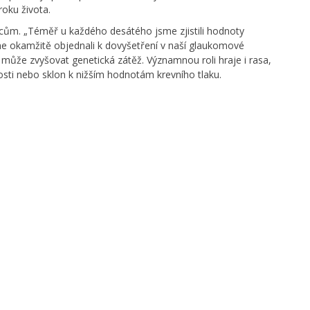
roku života.
jemcům. „Téměř u každého desátého jsme zjistili hodnoty
sme okamžitě objednali k dovyšetření v naší glaukomové
může zvyšovat genetická zátěž. Významnou roli hraje i rasa,
kosti nebo sklon k nižším hodnotám krevního tlaku.