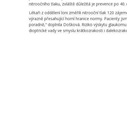
nitroočního tlaku, zvláště důležitá je prevence po 40. 
Lékaři z oddělení loni změřili nitrooční tlak 120 zá
výrazně přesahující horní hranice normy. Pacienty j
poradně,“ doplnila Došková. Riziko výskytu glaukomu 
dioptrické vady ve smyslu krátkozrakosti i dalekozra