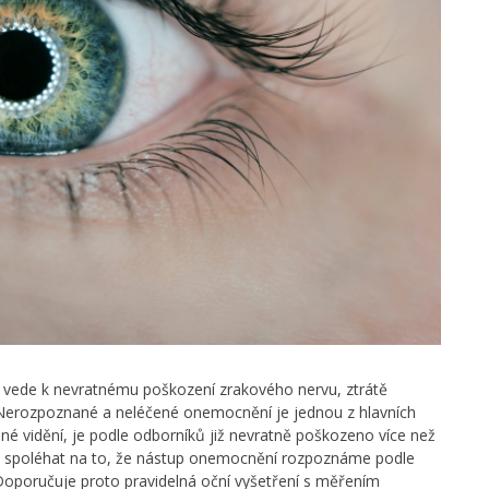
é vede k nevratnému poškození zrakového nervu, ztrátě
. Nerozpoznané a neléčené onemocnění je jednou z hlavních
ené vidění, je podle odborníků již nevratně poškozeno více než
e spoléhat na to, že nástup onemocnění rozpoznáme podle
Doporučuje proto pravidelná oční vyšetření s měřením