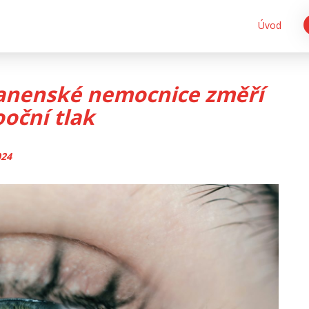
Úvod
oanenské nemocnice změří
oční tlak
024