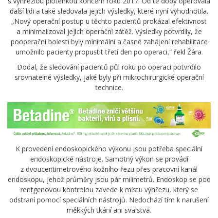
s vyhřezlou ploténkou koncem roku 2017. Od té doby operovala
další lidi a také sledovala jejich výsledky, které nyní vyhodnotila.
„Nový operační postup u těchto pacientů prokázal efektivnost
a minimalizoval jejich operační zátěž. Výsledky potvrdily, že
pooperační bolesti byly minimální a časné zahájení rehabilitace
umožnilo pacienty propustit třetí den po operaci,“ řekl Žára.
Dodal, že sledování pacientů půl roku po operaci potvrdilo
srovnatelné výsledky, jaké byly při mikrochirurgické operační
technice.
K provedení endoskopického výkonu jsou potřeba speciální
endoskopické nástroje. Samotný výkon se provádí
z dvoucentimetrového kožního řezu přes pracovní kanál
endoskopu, jehož průměry jsou pár milimetrů. Endoskop se pod
rentgenovou kontrolou zavede k místu výhřezu, který se
odstraní pomocí speciálních nástrojů. Nedochází tím k narušení
měkkých tkání ani svalstva.