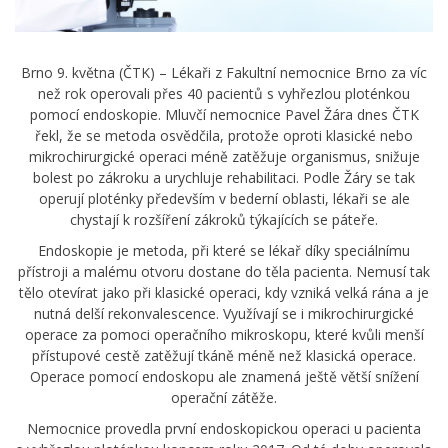
Brno 9. května (ČTK) – Lékaři z Fakultní nemocnice Brno za víc
než rok operovali přes 40 pacientů s vyhřezlou ploténkou
pomocí endoskopie. Mluvčí nemocnice Pavel Žára dnes ČTK
řekl, že se metoda osvědčila, protože oproti klasické nebo
mikrochirurgické operaci méně zatěžuje organismus, snižuje
bolest po zákroku a urychluje rehabilitaci. Podle Žáry se tak
operují ploténky především v bederní oblasti, lékaři se ale
chystají k rozšíření zákroků týkajících se páteře.
Endoskopie je metoda, při které se lékař díky speciálnímu
přístroji a malému otvoru dostane do těla pacienta. Nemusí tak
tělo otevírat jako při klasické operaci, kdy vzniká velká rána a je
nutná delší rekonvalescence. Využívají se i mikrochirurgické
operace za pomoci operačního mikroskopu, které kvůli menší
přístupové cestě zatěžují tkáně méně než klasická operace.
Operace pomocí endoskopu ale znamená ještě větší snížení
operační zátěže.
Nemocnice provedla první endoskopickou operaci u pacienta