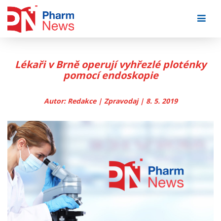
Skip
to
content
Lékaři v Brně operují vyhřezlé ploténky
pomocí endoskopie
Autor: Redakce | Zpravodaj | 8. 5. 2019