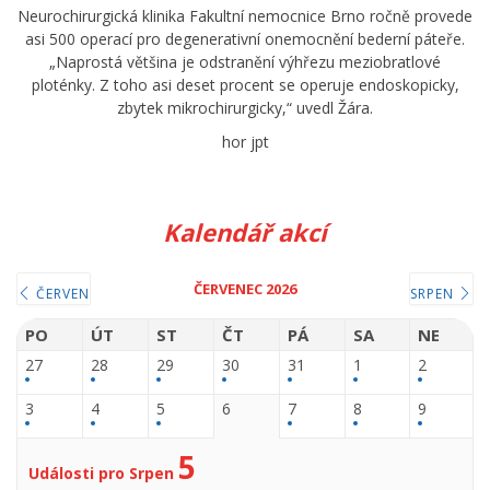
Neurochirurgická klinika Fakultní nemocnice Brno ročně provede
asi 500 operací pro degenerativní onemocnění bederní páteře.
„Naprostá většina je odstranění výhřezu meziobratlové
ploténky. Z toho asi deset procent se operuje endoskopicky,
zbytek mikrochirurgicky,“ uvedl Žára.
hor jpt
Kalendář akcí
ČERVENEC 2026
ČERVEN
SRPEN
PO
ÚT
ST
ČT
PÁ
SA
NE
27
28
29
30
31
1
2
3
4
5
6
7
8
9
5
Události pro Srpen