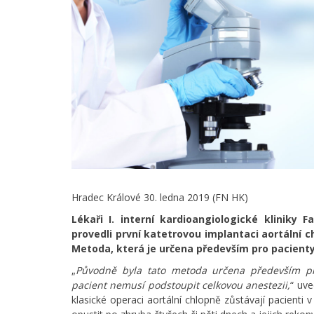
Hradec Králové 30. ledna 2019 (FN HK)
Lékaři I. interní kardioangiologické kliniky 
provedli první katetrovou implantaci aortální c
Metoda, která je určena především pro pacienty s
„
Původně byla tato metoda určena především pro
pacient nemusí podstoupit celkovou anestezii,
“ uve
klasické operaci aortální chlopně zůstávají pacient