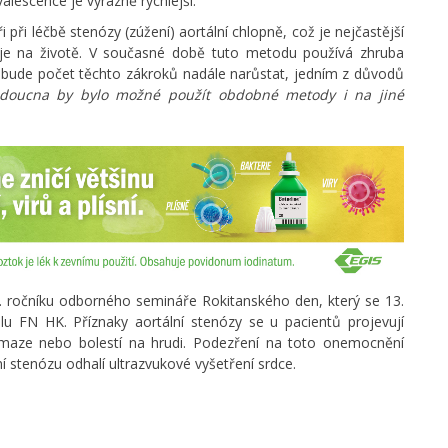
valescence je výrazně rychlejší.
i při léčbě stenózy (zúžení) aortální chlopně, což je nejčastější
žuje na životě. V současné době tuto metodu používá zhruba
ů bude počet těchto zákroků nadále narůstat, jedním z důvodů
doucna by bylo možné použít obdobné metody i na jiné
. ročníku odborného semináře Rokitanského den, který se 13.
u FN HK. Příznaky aortální stenózy se u pacientů projevují
ámaze nebo bolestí na hrudi. Podezření na toto onemocnění
í stenózu odhalí ultrazvukové vyšetření srdce.