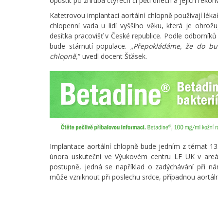
opustit po zhruba čtyřech či pěti dnech a jejich rekon
Katetrovou implantaci aortální chlopně používají lékař
chlopenní vada u lidí vyššího věku, která je ohro
desítka pracovišť v České republice. Podle odborník
bude stárnutí populace. „
Přepokládáme, že do bu
chlopně,
“ uvedl docent Šťásek.
Implantace aortální chlopně bude jedním z témat 13
února uskuteční ve Výukovém centru LF UK v areál
postupně, jedná se například o zadýchávání při n
může vzniknout při poslechu srdce, případnou aortáln