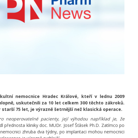
Fakultní nemocnice Hradec Králové, kteří v lednu 2009
hlopně, uskutečnili za 10 let celkem 300 těchto zákroků.
tarší 75 let, je výrazně šetrnější než klasická operace.
 neoperovatelné pacienty, její výhodou například je, že
dl přednosta kliniky doc. MUDr. Josef Šťásek Ph.D. Zatímco po
i v nemocnici zhruba dva týdny, po implantaci mohou nemocnici