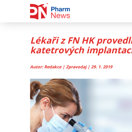
Skip
to
content
Lékaři z FN HK provedli
katetrových implantací
Autor: Redakce | Zpravodaj | 29. 1. 2019