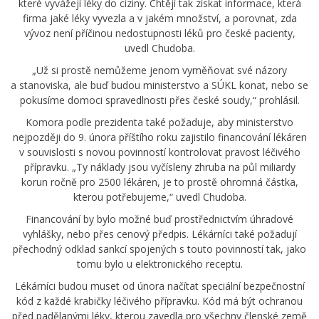
které vyvážejí léky do ciziny. Chtějí tak získat informace, která
firma jaké léky vyvezla a v jakém množství, a porovnat, zda
vývoz není příčinou nedostupnosti léků pro české pacienty,
uvedl Chudoba.
„Už si prostě nemůžeme jenom vyměňovat své názory
a stanoviska, ale buď budou ministerstvo a SÚKL konat, nebo se
pokusíme domoci spravedlnosti přes české soudy,“ prohlásil.
Komora podle prezidenta také požaduje, aby ministerstvo
nejpozději do 9. února příštího roku zajistilo financování lékáren
v souvislosti s novou povinností kontrolovat pravost léčivého
přípravku. „Ty náklady jsou vyčísleny zhruba na půl miliardy
korun ročně pro 2500 lékáren, je to prostě ohromná částka,
kterou potřebujeme,“ uvedl Chudoba.
Financování by bylo možné buď prostřednictvím úhradové
vyhlášky, nebo přes cenový předpis. Lékárníci také požadují
přechodný odklad sankcí spojených s touto povinností tak, jako
tomu bylo u elektronického receptu.
Lékárníci budou muset od února načítat speciální bezpečnostní
kód z každé krabičky léčivého přípravku. Kód má být ochranou
před padělanými léky, kterou zavedla pro všechny členské země