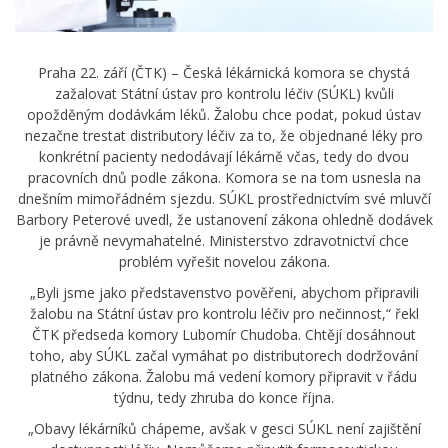
Praha 22. září (ČTK) – Česká lékárnická komora se chystá
zažalovat Státní ústav pro kontrolu léčiv (SÚKL) kvůli
opožděným dodávkám léků. Žalobu chce podat, pokud ústav
nezačne trestat distributory léčiv za to, že objednané léky pro
konkrétní pacienty nedodávají lékárně včas, tedy do dvou
pracovních dnů podle zákona. Komora se na tom usnesla na
dnešním mimořádném sjezdu. SÚKL prostřednictvím své mluvčí
Barbory Peterové uvedl, že ustanovení zákona ohledně dodávek
je právně nevymahatelné. Ministerstvo zdravotnictví chce
problém vyřešit novelou zákona.
„Byli jsme jako představenstvo pověřeni, abychom připravili
žalobu na Státní ústav pro kontrolu léčiv pro nečinnost,“ řekl
ČTK předseda komory Lubomír Chudoba. Chtějí dosáhnout
toho, aby SÚKL začal vymáhat po distributorech dodržování
platného zákona. Žalobu má vedení komory připravit v řádu
týdnu, tedy zhruba do konce října.
„Obavy lékárníků chápeme, avšak v gesci SÚKL není zajištění