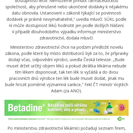
dostupnosti léčiv. Nemůžeme přinutit farmaceutickou
společnost, aby přerušené nebo ukončené dodávky k nějakému
datu obnovila. Ustanovení v zákoně týkající se povinnosti
dodávek je právně nevymahatelné,“ uvedla mluvčí. SÚKL podle
ní může dostupnost léků hodnotit jen podle došlých hlášení.
V případě dlouhodobého výpadku informuje ministerstvo
zdravotnictví, dodala mluvčí.
Ministerstvo zdravotnictví chce na podzim předložit novelu
zákona, podle které by místo distributorů byli za to, že přípravky
dodají včas, odpovědní výrobci, uvedla Česká televize. „Bude
muset držet určitý objem léků a pokud zkrátka lékárna nebude
tím lékem disponovat, tak ten lék si vyžádá a do dvou
pracovních dnů výrobce ten lék bude muset dodat, jinak mu
bude hrozit poměrně významná sankce,“ řekl ČT ministr Vojtěch
Adam (za ANO).
Po ministerstvu zdravotnictví lékárníci požadují seznam firem,