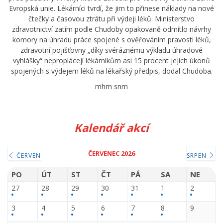
Evropská unie. Lékárníci tvrdí, že jim to přinese náklady na nové
čtečky a časovou ztrátu při výdeji léků. Ministerstvo
zdravotnictví zatím podle Chudoby opakovaně odmítlo návrhy
komory na úhradu práce spojené s ověřováním pravosti léků,
zdravotní pojišťovny „díky svéráznému výkladu úhradové
vyhlášky“ neproplácejí lékárníkům asi 15 procent jejich úkonů
spojených s výdejem léků na lékařský předpis, dodal Chudoba.
mhm snm
Kalendář akcí
ČERVENEC 2026
ČERVEN
SRPEN
PO
ÚT
ST
ČT
PÁ
SA
NE
27
28
29
30
31
1
2
3
4
5
6
7
8
9